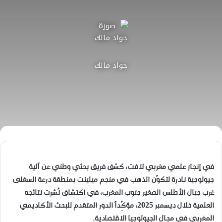
جواد مالك
في إنجاز علمي مغربي لافت، كشف فريق بحثي وطني عن آلية
جيولوجية نادرة لتكوّن الذهب في منجم ميلينت بمنطقة درعة السفلى
غرب جبال الأطلس الصغير جنوب المغرب، في اكتشاف نُشرت نتائجه
العلمية خلال ديسمبر 2025، مؤكِّداً الدور المتقدم للبحث الأكاديمي
المغربي في مجال الجيولوجيا الاقتصادية.