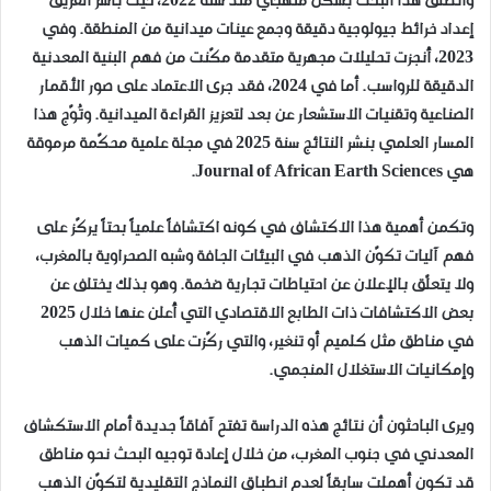
وانطلق هذا البحث بشكل منهجي منذ سنة 2022، حيث باشر الفريق
إعداد خرائط جيولوجية دقيقة وجمع عينات ميدانية من المنطقة. وفي
2023، أُنجزت تحليلات مجهرية متقدمة مكّنت من فهم البنية المعدنية
الدقيقة للرواسب. أما في 2024، فقد جرى الاعتماد على صور الأقمار
الصناعية وتقنيات الاستشعار عن بعد لتعزيز القراءة الميدانية. وتُوّج هذا
المسار العلمي بنشر النتائج سنة 2025 في مجلة علمية محكّمة مرموقة
هي Journal of African Earth Sciences.
وتكمن أهمية هذا الاكتشاف في كونه اكتشافاً علمياً بحتاً يركّز على
فهم آليات تكوّن الذهب في البيئات الجافة وشبه الصحراوية بالمغرب،
ولا يتعلّق بالإعلان عن احتياطات تجارية ضخمة. وهو بذلك يختلف عن
بعض الاكتشافات ذات الطابع الاقتصادي التي أُعلن عنها خلال 2025
في مناطق مثل كلميم أو تنغير، والتي ركّزت على كميات الذهب
وإمكانيات الاستغلال المنجمي.
ويرى الباحثون أن نتائج هذه الدراسة تفتح آفاقاً جديدة أمام الاستكشاف
المعدني في جنوب المغرب، من خلال إعادة توجيه البحث نحو مناطق
قد تكون أهملت سابقاً لعدم انطباق النماذج التقليدية لتكوّن الذهب