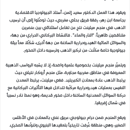
ويقود هذا العمل الدكتور سعيد إلمن، أستاذ الجيولوجيا الاقتصادية
بجامعة ابن زهر، رفقة فريق بحثي مغربي، حيث توصّلوا إلى أن ترسيب
الذهب في منجم ميلينت نتج عن تفاعل استثنائي بين عنصرين
متناقضين ظاهرياً: “النار والماء”. فالنشاط البركاني الحراري من جهة،
والسوائل المائية الهيدروحرارية الساخنة من جهة أخرى، شكّلا معاً بيئة
جيولوجية خاصة مكّنت من تركيز الذهب وترسيبه داخل الصخور.
ويتميّز منجم ميلينت بخصوصية علمية واضحة، إذ لا يشبه الرواسب الذهبية
المعروفة في مناطق مغربية مجاورة، مثل منجم أزوكار نتيلي حيث
يرتبط الذهب عادة بمعادن الكبريتيد. ففي ميلينت، يرتبط المعدن
النفيس بعمليات هيدروحرارية مركّبة تتداخل فيها التأثيرات البركانية مع
حركة السوائل المعدنية الساخنة داخل صخور قديمة، وهو نمط نادر نسبياً
في شمال إفريقيا.
ويقع المنجم ضمن حزام جيولوجي عريق غني بالمعادن في الأطلس
الصغير، وهي منطقة عُرفت تاريخياً بتعقيدها البنيوي وتنوّعها الصخري.