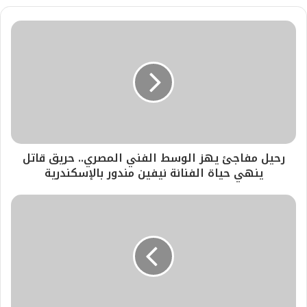
رحيل مفاجئ يهز الوسط الفني المصري.. حريق قاتل
ينهي حياة الفنانة نيفين مندور بالإسكندرية