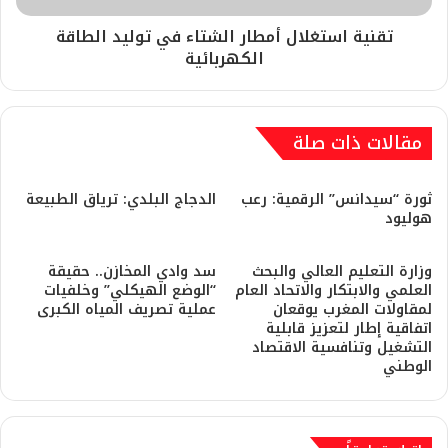
تقنية استغلال أمطار الشتاء في توليد الطاقة
الكهربائية
مقالات ذات صلة
ثورة “سيدانس” الرقمية: رعب
​الدجاج البلدي: ترياق الطبيعة
هوليود
وزارة التعليم العالي والبحث
سد وادي المخازن.. حقيقة
العلمي والابتكار والاتحاد العام
“الوضع الهيكلي” وخلفيات
لمقاولات المغرب يوقعان
عملية تصريف المياه الكبرى
اتفاقية إطار لتعزيز قابلية
التشغيل وتنافسية الاقتصاد
الوطني