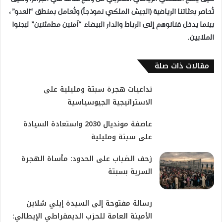
تُحاصر بعثاتنا الرياضية (الجيش الملكي نموذجاً) وتُعامل بمنطق “العدو”،
بينما يدخل فنانوهم إلى الرباط والدار البيضاء “آمنين مطمئنين” ليجنوا
الملايين.
مقالات ذات صلة
تداعيات هجرة سبتة ومليلية على
الاستراتيجية الجيوسياسية
عاصفة مونديال 2030 واستعادة السيادة
على سبتة ومليلية
زحف الضباب على الحدود: مأساة الهجرة
السرية بسبتة
رسالة مفتوحة إلى السيدة إيلي شلاين
الأمينة العامة للحزب الديمقراطي الإيطالي: