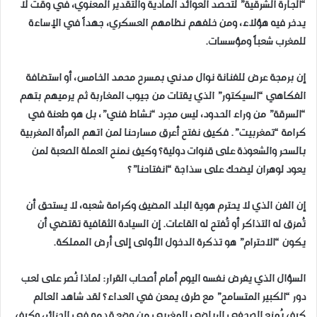
“الجارة الشرقية” لتحصد العوائد المادية والتقدير المعنوي، في وقت لا
يدخر فيه هؤلاء، ومن خلفهم نظامهم العسكري، جهداً في الإساءة
للمغرب شعباً ومؤسسات.
إن برمجة عرض للفنانة نوال مدني بمسرح محمد الخامس، أو استضافة
الفكاهي “السيكتور” الذي يقتات من جيوب المغاربة ثم يرميهم بتهم
“السرقة” من وراء الحدود، ليس مجرد “نشاط فني”، بل هو طعنة في
كرامة “تمغربيت”. فكيف نفتح أعرق مسارحنا لمن اتهم المرأة المغربية
بالسحر والشعوذة على قنوات دولية؟ وكيف نمنح العملة الصعبة لمن
يعود لوهران ليضحك على سذاجة “انفتاحنا”؟
إن الفن الذي لا يحترم هوية البلد المضيف وكرامة شعبه، لا يستحق أن
تُمزق له التذاكر أو تُفتح له القاعات. إن السيادة الثقافية تقتضي أن
يكون “الاحترام” هو تذكرة الدخول الأولى إلى أرض المملكة.
السؤال الذي يفرض نفسه اليوم أمام أصحاب القرار: لماذا نُصر على لعب
دور “الكبير المتسامح” مع طرف يمعن في العداء؟ لقد شاهد العالم
كيف يُمنع الصحفي الرياضي المغربي من وضع قدمه في الجزائر، وكيف