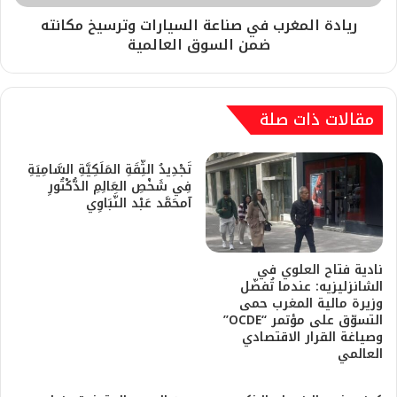
ريادة المغرب في صناعة السيارات وترسيخ مكانته
ضمن السوق العالمية
مقالات ذات صلة
تَجْدِيدُ الثِّقَةِ المَلَكِيَّةِ السَّامِيَةِ
فِي شَخْصِ العَالِمِ الدُّكْتُورِ
آمحَمَّد عَبْد النَّبَاوِي
نادية فتاح العلوي في
الشانزليزيه: عندما تُفضّل
وزيرة مالية المغرب حمى
التسوّق على مؤتمر “OCDE”
وصياغة القرار الاقتصادي
العالمي