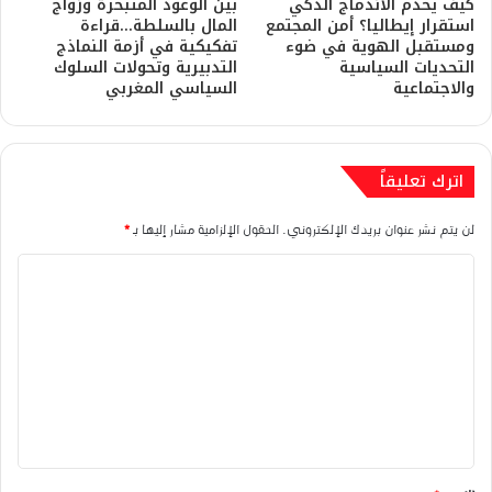
كيف يخدم الاندماج الذكي
بين الوعود المتبخرة وزواج
استقرار إيطاليا؟ أمن المجتمع
المال بالسلطة…قراءة
ومستقبل الهوية في ضوء
تفكيكية في أزمة النماذج
التحديات السياسية
التدبيرية وتحولات السلوك
والاجتماعية
السياسي المغربي
اترك تعليقاً
لن يتم نشر عنوان بريدك الإلكتروني.
الحقول الإلزامية مشار إليها بـ
*
ا
ل
ت
ع
ل
ي
ق