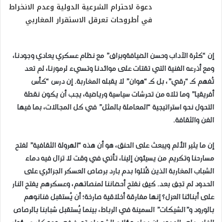
دعوة لاحترام الشرعية الدولية وعدم الانخراط
في أطروحات تعرقل الاستقرار المغاربي
إن “كثرة الآداب وحسن الضيافةوبزاف” مع نظام عسكري يعادي وجودنا،
ومع أذرعه الفنية التي تقتات على موائدنا وتسيء لرموزنا، لم تعد
تُفهم كـ “رقي”، بل كـ “هوان” لا يقبله المغاربة. إن درس “كأس
أفريقيا” وما تلاه من تحرشات سياسية ورياضية، يجب أن يكون نقطة
التحول نحو استراتيجية “المعاملة بالمثل” في كل المجالات، بما فيها
الفن والثقافة.
إن ما يثير الألم ويبعث على الحنق، هو أن هذه “الهرولة الثقافية” لفتح
مسارحنا وتكريم من يسيئون إلينا، تأتي في وقت لا تزال فيه دماء
الشباب المغاربة الذين قُتلوا بدم بارد برصاص العسكر الجزائري على
الحدود لم تجف بعد. كيف نفتح أحضاننا لمنصاتهم، وعسكرهم يفتح النار
على أبنائنا العزل؟ إنها مفارقة أخلاقية صارخة؛ أن يُستقبل فنانوهم
بالورود و”الشيكات” السمينة في الرباط، بينما يُستقبل شبابنا بالرصاص