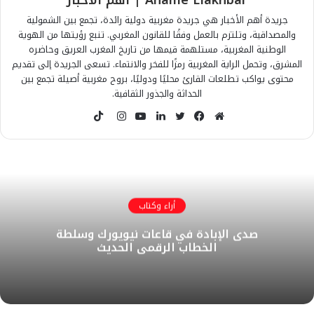
Ahame Elakhbar | أهم الأخبار
جريدة أهم الأخبار هي جريدة مغربية دولية رائدة، تجمع بين الشمولية
والمصداقية، وتلتزم بالعمل وفقًا للقانون المغربي. تنبع رؤيتها من الهوية
الوطنية المغربية، مستلهمة قيمها من تاريخ المغرب العريق وحاضره
المشرق، وتحمل الراية المغربية رمزًا للفخر والانتماء. تسعى الجريدة إلى تقديم
محتوى يواكب تطلعات القارئ محليًا ودوليًا، بروح مغربية أصيلة تجمع بين
الحداثة والجذور الثقافية.
T
i
م
ف
ت
ل
ي
ا
k
و
ي
و
ي
و
ن
T
ق
س
ي
ن
ت
س
o
ع
ب
ت
ك
ي
ت
k
ا
و
ر
د
و
ق
أراء وكتاب
ل
ك
إ
ب
ر
​صدى الإبادة في قاعات نيويورك وسلطة
و
ن
ا
الخطاب الرقمي الحديث
ي
م
ب