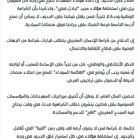
الغادر على الحدود. إن دماء هؤلاء الشهداء تصرخ في وجه كل مسؤول
يرى في استضافة هؤلاء مجرد “تبادل فني”، وتذكرنا بأن الكرامة
الوطنية وحدة لا تتجزأ؛ فمن يقتل شبابنا على الحدود، لا يمكن أن نمنح
أذرعه الناعمة فرصة الضحك على جراحنا فوق منصاتنا السيادية.
إن الدفاع عن كرامة الإنسان المغربي يتطلب قرارات شجاعة من الجهات
الوصية على قطاع الثقافة والاتصال:
الحظر الأخلاقي والوطني: كل من تجرأ على الإساءة للمغرب أو ثوابته
أو شعبه يجب أن يُوضع في “القائمة السوداء” للمنع من اعتلاء منصات
الدولة أو الحصول على تراخيص العرض.
تحصين المال العام: لا يعقل أن تُصرف ميزانيات المهرجانات والمؤسسات
العمومية على فنانين ينشرون خطاب الكراهية ضدنا، في وقت يحتاج
فيه المبدع المغربي “القح” للدعم والمساندة.
خاتمة: لا كرامة لمن لا يصون أرضه لقد ولى زمن “النية” التي تُقابل
بالجحود. إن استضافة هؤلاء في ظل استمرار غلق الحدود في وجه