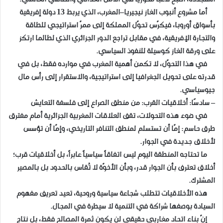
أما مشروع أنبوب الغاز نيجيريا–المغرب، الذي يربط 13 دولة إفريقية
بأسواق أوروبا، فيكرّس تحوّل المملكة إلى ممرّ استراتيجي للطاقة
والتجارة الإفريقية، في مقابل تراجع الدور الجزائري الذي لطالما ارتكز
على ورقة الغاز كوسيلة للنفوذ السياسي.
في هذا التحوّل، لا تكمن أهمية المغرب في موارده فقط، بل في
قدرته على تحويل الجغرافيا إلى استراتيجية، والاستقرار إلى رأس مال
جيوسياسي.
– سادسًا: أخلاقيات القرب: من منطق الصراع إلى فلسفة التعايش
في ضوء هذه التحولات، تقف العلاقات المغربية الجزائرية أمام مفترق
طرق حاسم: إمّا أن تستسلم لمنطق التنافر التاريخي، وإمّا أن تؤسس
لأخلاق جديدة في الجوار.
ما تحتاجه المنطقة اليوم ليس اتفاقاً سياسياً عابراً، بل أخلاقيات قرب؛
أخلاق تعترف بأن الجوار قدر، وبأن الأخوّة لا تُقاس بالحدود بل بالمصير
المشترك.
هذه الأخلاقيات تتطلب شجاعة سياسية وروحية، تعيد تعريف مفهوم
السيادة بوصفها شراكة في التنمية لا سيطرة في المجال.
إنّ بناء اتحاد مغاربي حقيقي لن يكون ثمرة المصالح فقط، بل نتاج