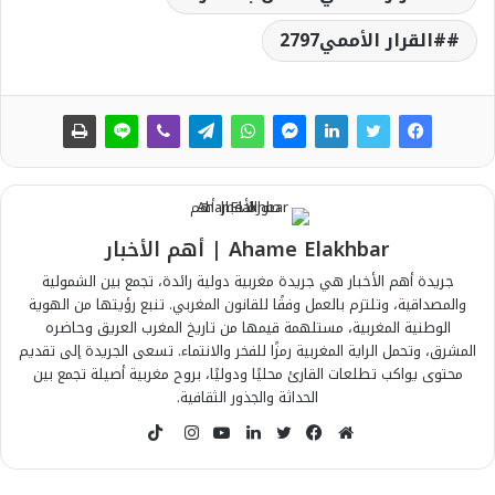
#القرار الأممي2797
Ahame Elakhbar | أهم الأخبار
جريدة أهم الأخبار هي جريدة مغربية دولية رائدة، تجمع بين الشمولية
والمصداقية، وتلتزم بالعمل وفقًا للقانون المغربي. تنبع رؤيتها من الهوية
الوطنية المغربية، مستلهمة قيمها من تاريخ المغرب العريق وحاضره
المشرق، وتحمل الراية المغربية رمزًا للفخر والانتماء. تسعى الجريدة إلى تقديم
محتوى يواكب تطلعات القارئ محليًا ودوليًا، بروح مغربية أصيلة تجمع بين
الحداثة والجذور الثقافية.
T
i
م
ف
ت
ل
ي
ا
k
و
ي
و
ي
و
ن