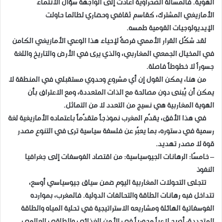
الهوية. فالمسألة الصحراوية أعادت إلى الواجهة سؤال الانتماء
الأمازيغي المشترك، كقاسم ثقافي وحضاري لطالما حاولت
الإيديولوجيات القومية طمسه.
لقد شكّل القرار الأممي فرصةً لإحياء هذا الوعي الأمازيغي الكامن
في المخيال الجمعي المغاربي، والذي يرى في الأرض والتاريخ واللغة
جسوراً لا خطوطاً فاصلة.
من هنا، يمكن القول إن أي مشروع وحدوي مستقبلي في المنطقة لا
يمكن أن يُبنى دون مصالحة مع الذات المتعددة، ومع الاعتراف بأن
الهوية المغاربية هي نسيج من التعدد لا من التماثل.
في هذا الأفق، يقدّم المغرب نموذجاً متقدّماً باعتماده الأمازيغية لغة
رسمية في دستوره، بما يعبّر عن فلسفة سياسية ترى في التنوع مصدر
قوة لا مصدر تهديد.
– خامسًا: الرهانات الجيوسياسية: من اقتصاد الفوسفات إلى جغرافيا
النفوذ
تتجلى التحولات المغاربية اليوم ضمن سياق جيوسياسي أوسع،
تتداخل فيه رهانات الطاقة والتحالفات الدولية. فالمغرب، بموارده
الفوسفاتية الهائلة ومشاريعه الاستراتيجية في تحلية المياه والطاقة
المتجددة، أصبح لاعباً محورياً في الأمن الغذائي والطاقي العالمي.