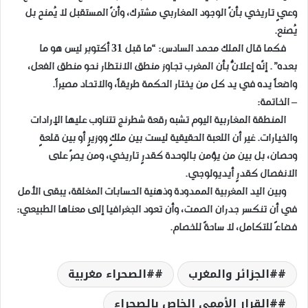
وعيٍ تاريخي بأنّ الوجود المغاربي مشترك، وأنّ المستقبل لا يُمنح بل
يُصنع.
فكما قال الملك محمد السادس: “ما قبل 31 أكتوبر ليس هو ما
بعده”. إنّه إعلانٌ بأن المغرب تجاوز منطق الانتظار نحو منطق الفعل،
واضعاً يده في يد كل من يختار الحكمة طريقاً، والاتحاد مصيراً.
– الخاتمة:
المنطقة المغاربية اليوم تشبه رقعة شطرنج تتناوب عليها الإرادات
والخيارات. غير أن اللعبة الحقيقية ليست بين ملكٍ ووزيرٍ أو بين قلعةٍ
وحصان، بل بين من يؤمن بالوحدة كقدرٍ تاريخي، ومن يصرّ على
الانفصال كقدرٍ أيديولوجي.
وبين اليد المغربية الممدودة وذهنية الحسابات المغلقة، يبقى الأمل
في أن تنكسر جدران الصمت، وأن تعود الجغرافيا إلى معناها الطبيعي:
فضاءً للتكامل، لا ساحةً للخصام.
#الجزائر والمغرب
#الصحراء مغربية
#القرار الأممي الخاص بالصحراء