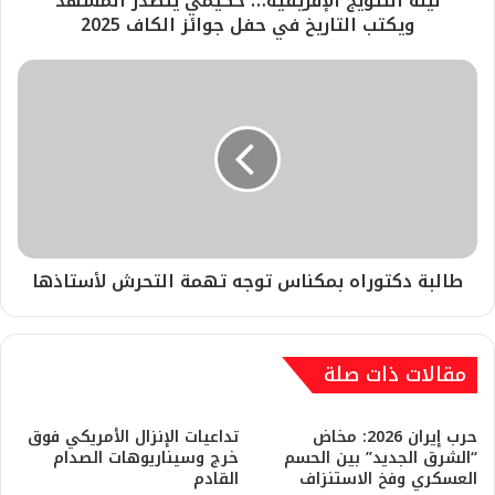
ليلة التتويج الإفريقية… حكيمي يتصدر المشهد
ويكتب التاريخ في حفل جوائز الكاف 2025
طالبة دكتوراه بمكناس توجه تهمة التحرش لأستاذها
مقالات ذات صلة
حرب إيران 2026: مخاض
تداعيات الإنزال الأمريكي فوق
“الشرق الجديد” بين الحسم
خرج وسيناريوهات الصدام
العسكري وفخ الاستنزاف
القادم