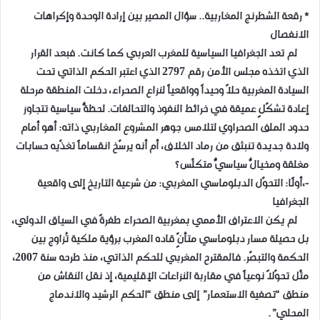
* رقعة الشطرنج المغاربية.. سؤال المصير بين إرادة الوحدة وإكراهات
الانفصال
لم تعد الجغرافيا السياسية للمغرب العربي كما كانت. فبعد القرار
الذي اتخذه مجلس الأمن رقم 2797 الذي اعتبر الحكم الذاتي تحت
السيادة المغربية حلاً وحيداً وواقعياً لنزاع الصحراء، دخلت المنطقة مرحلة
إعادة تشكّلٍ عميقة في خرائط النفوذ والتحالفات. لحظةٌ سياسية تتجاوز
حدود الملف الصحراوي لتلامس جوهر المشروع المغاربي ذاته: أهو أمام
ولادة جديدة تنبثق من رماد الخلاف، أم أنه يرسّخ انقساماً تغذّيه حسابات
مغلقة ومخيالٌ سياسيٌّ متكلّس؟
-،أولًا: التحوّل الدبلوماسي المغربي: من شرعية التاريخ إلى واقعية
الجغرافيا
لم يكن الاعتراف الأممي بمغربية الصحراء طفرةً في السياق الدولي،
بل حصيلة مسار دبلوماسي متأنٍّ قاده المغرب برؤية ملكية تُزاوج بين
الحكمة والتبصّر. فالمقترح المغربي للحكم الذاتي، منذ طرحه سنة 2007،
مثّل تحوّلاً نوعياً في مقاربة النزاعات الإقليمية، إذ نقل النقاش من
منطق “تصفية الاستعمار” إلى منطق “الحكم الرشيد والاندماج
المحلي”.