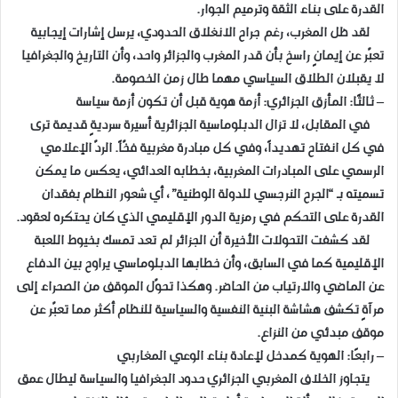
القدرة على بناء الثقة وترميم الجوار.
لقد ظل المغرب، رغم جراح الانغلاق الحدودي، يرسل إشارات إيجابية
تعبّر عن إيمانٍ راسخ بأن قدر المغرب والجزائر واحد، وأن التاريخ والجغرافيا
لا يقبلان الطلاق السياسي مهما طال زمن الخصومة.
– ثالثًا: المأزق الجزائري: أزمة هوية قبل أن تكون أزمة سياسة
في المقابل، لا تزال الدبلوماسية الجزائرية أسيرة سرديةٍ قديمة ترى
في كل انفتاح تهديداً، وفي كل مبادرة مغربية فخّاً. الردّ الإعلامي
الرسمي على المبادرات المغربية، بخطابه العدائي، يعكس ما يمكن
تسميته بـ “الجرح النرجسي للدولة الوطنية”، أي شعور النظام بفقدان
القدرة على التحكم في رمزية الدور الإقليمي الذي كان يحتكره لعقود.
لقد كشفت التحولات الأخيرة أن الجزائر لم تعد تمسك بخيوط اللعبة
الإقليمية كما في السابق، وأن خطابها الدبلوماسي يراوح بين الدفاع
عن الماضي والارتياب من الحاضر. وهكذا تحوّل الموقف من الصحراء إلى
مرآةٍ تكشف هشاشة البنية النفسية والسياسية للنظام أكثر مما تعبّر عن
موقف مبدئي من النزاع.
– رابعًا: الهوية كمدخل لإعادة بناء الوعي المغاربي
يتجاوز الخلاف المغربي الجزائري حدود الجغرافيا والسياسة ليطال عمق