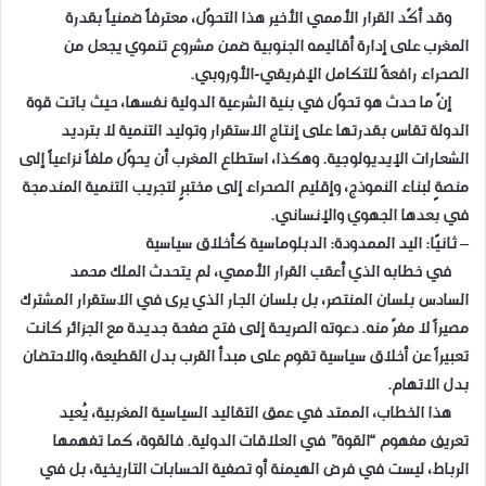
وقد أكّد القرار الأممي الأخير هذا التحوّل، معترفاً ضمنياً بقدرة
المغرب على إدارة أقاليمه الجنوبية ضمن مشروع تنموي يجعل من
الصحراء رافعةً للتكامل الإفريقي-الأوروبي.
إنّ ما حدث هو تحوّل في بنية الشرعية الدولية نفسها، حيث باتت قوة
الدولة تقاس بقدرتها على إنتاج الاستقرار وتوليد التنمية لا بترديد
الشعارات الإيديولوجية. وهكذا، استطاع المغرب أن يحوّل ملفاً نزاعياً إلى
منصةٍ لبناء النموذج، وإقليم الصحراء إلى مختبرٍ لتجريب التنمية المندمجة
في بعدها الجهوي والإنساني.
– ثانيًا: اليد الممدودة: الدبلوماسية كأخلاق سياسية
في خطابه الذي أعقب القرار الأممي، لم يتحدث الملك محمد
السادس بلسان المنتصر، بل بلسان الجار الذي يرى في الاستقرار المشترك
مصيراً لا مفرّ منه. دعوته الصريحة إلى فتح صفحة جديدة مع الجزائر كانت
تعبيراً عن أخلاق سياسية تقوم على مبدأ القرب بدل القطيعة، والاحتضان
بدل الاتهام.
هذا الخطاب، الممتد في عمق التقاليد السياسية المغربية، يُعيد
تعريف مفهوم “القوة” في العلاقات الدولية. فالقوة، كما تفهمها
الرباط، ليست في فرض الهيمنة أو تصفية الحسابات التاريخية، بل في