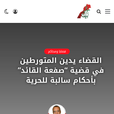
القائمة
بحث
تسجيل
ال
عن
الدخول
ال
قضايا ومحاكم
القضاء يدين المتورطين
في قضية “صفعة القائد”
بأحكام سالبة للحرية