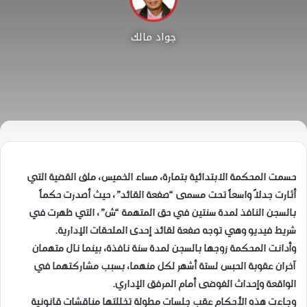
جواد مالك
حسمت المحكمة الابتدائية بتمارة، مساء الخميس، ملف القضية التي
أثارت جدلاً واسعاً تحت مسمى “صفعة القائد”، حيث أصدرت حكماً
بالسجن النافذ لمدة سنتين في حق المتهمة “ش”، التي ظهرت في
شريط فيديو وهي توجه صفعة لقائد إحدى الملحقات الإدارية.
وأدانت المحكمة زوجها بالسجن لمدة سنة نافذة، بينما نال متهمان
آخران عقوبة الحبس لستة أشهر لكل منهما، بسبب مشاركتهما في
الواقعة وإحداث الفوضى أمام المرفق الإداري.
وجاءت هذه الأحكام عقب جلسات مطولة تخللتها مناقشات قانونية