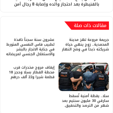
بالقنيطرة بعد احتجاز والده وإصابة 8 رجال أمن
مقالات ذات صلة
​جريمة مروعة تهز مدينة
عشرون سنة سجناً نافذة
المحمدية.. زوج ينهي حياة
لطبيب فاس النفسي المتورط
شريكته ذبحاً في وضح النهار
في جناية الاتجار بالبشر
والاستغلال الجنسي لمريضاته
إيقاف مروج مخدرات قرب
محطة القطار بسلا وحجز 18
قطعة شيرا و22 ألف درهم
سلا.. يقظة أمنية تُسقط
سارقي 30 مليون سنتيم بعد
شهر من الترصد والتحقيق.