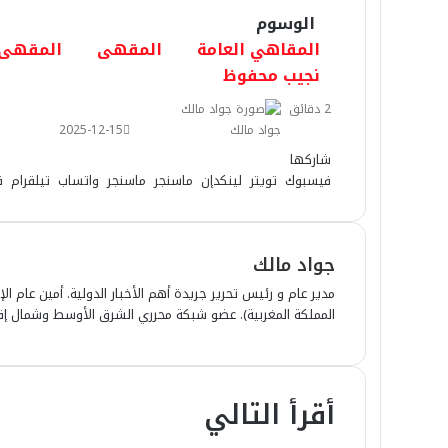
الوسوم
المقاهي العامة
المقهى
المقهى 
نجيب محفوظ
2 دقائق
جواد مالك
2025-12-15
شاركها
فيسبوك
تويتر
لينكدإن
ماسنجر
ماسنجر
واتساب
تيلقرام
ڤ
جواد مالك
مدير عام و رئيس تحرير جريدة أهم الأخبار الدولية. أمين عام الإ
المملكة المغربية). عضو شبكة محرري الشرق الأوسط وشمال إفري
أقرأ التالي