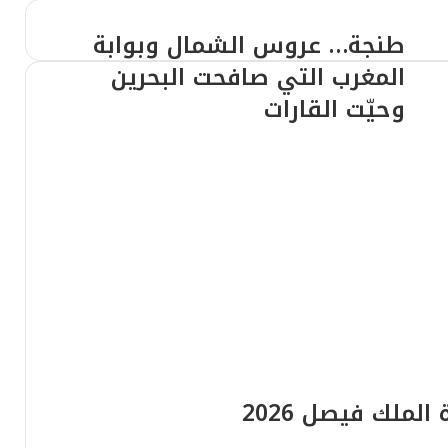
عازفة الناي التركية سينام هوندار أوغلو تُبهر جمهور القاهرة في احتفالية اليوم العالمي للمتاحف
طنجة… عروس الشمال وبوابة
المغرب التي صافحت البحرين
وحيّت القارات
الفيلم الوثائقي العُماني “دهجان الورد” يفوز بجائزة “استحضار التراث” بالمغرب
السفير المصري في المغرب يلتقي بالكتاب المصريين المشاركين في معرض الرباط الدولي للكتاب
الشاعر بلمو يوقع “فلسطينيات”، حوار شعري تشكيلي في مديح فلسطين الخميس, 7 مايو, 2026 – 16:01
الملك فيصل 2026
جدان يرقص الشعر الشعبي محتفلاً