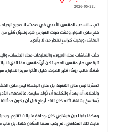
2026-05-22
ثم… انسحب المقهى الأدبي في صمت، لا ضجيج لرحيله، ولا ل
فتح على الحوار، وخفَت صوت الهورس شو، وتحوّل كثير من
النقاش، وبقيت كراسٍ تنتظر من لا يأتي.
حلّت الشاشات محل العيون، والتعليقات محل الجلسات، والإع
الرقمي صار مقهى العصر، لكن أيّ مقهى هذا الذي لا رائحة
شكلًا، غائب روحًا؛ كثير الصوت، قليل الأثر؛ سريع التداول، سر
تحسّرنا ليس على القهوة، بل على الجلسة؛ ليس على الخش
وللخلاف أن يهدأ، وللكلمة أن تُولد سليمة. فالمقهى الأدبي
يُستنسخ بشاشة، لأنه كان لقاء أرواح قبل أن يكون حدثًا ثقاف
وهكذا بقينا بين فيشاويٍ كان، وحافةٍ ما زالت تقاوم، وبديل
غابت تلك المقاهي، لم يغب معها المكان فقط، بل غاب معها 