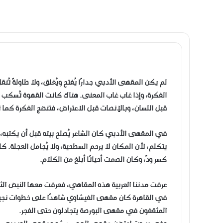
لم يكن المقهى الأدبي جدارًا يُفتح ويُغلق، ولا طاولةً تُنقل 
الفكرة، وإذا غاب غاب المعنى. هناك كانت القهوة تُسكب ع
قبل اللسان، وبالإنصات قبل الاعتراض، فتنضج الفكرة كما ت
في المقهى الأدبي كان الشاعر يُصلح بيته قبل أن يكتبه، 
يتكلم، لأن المكان لا يرحم السطحية، ولا يُجامل العجلة. كا
كسر ودّ، وكان الصمت أحيانًا أبلغ من الكلام.
عرفت مدننا العربية هذه المقاهي، فعرفت معها النبض ال
في القاهرة كان مقهى الفيشاوي شاهدًا على خطوات نج
المثقفون في مقهى البورصة يتجادلون حتى الفجر.