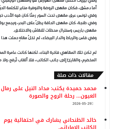
وفي بيروت احتضن مقهى الهورس شو ومقهى الويمبي شعرا
أما دمشق، فكان مقهى الروضة والنوفرة منابر للكلمة الحيّ
وفي تونس عرف مقهى تحت السور زمنًا كان فيه الأدب خبزًا 
وفي طنجة، كان مقهى الحافة يطلّ على البحر، ويجمع بول ب
مقهى باريس وسنترال محطات للنقاش والاختلاف.
وفي فاس والرباط والدار البيضاء، لم تخلُ مقاهٍ حملت هذا 
لم تكن تلك المقاهي فاخرة البناء، لكنها كانت عامرة المع
المخضرم، والقارئ إلى جانب الكاتب، فلا ألقاب تُرفع، ولا
مقالات ذات صلة
محمد حميدة يكتب: مداد النيل على رمال
العيون… رحلة الروح والصورة
2026-05-29
خالد الظنحاني يشارك في احتفالية يوم
الكاتب الإماراتي