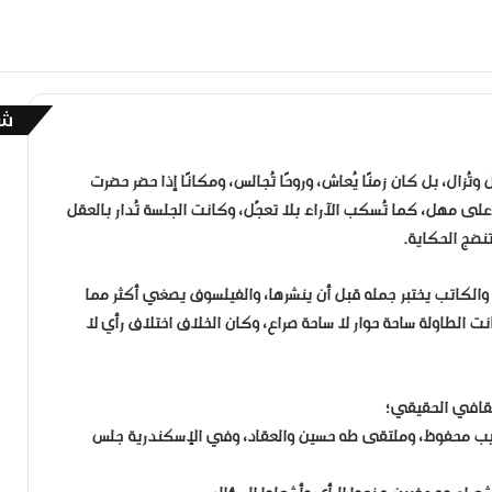
شا
إ
غ
ل
وتُزال، بل كان زمنًا يُعاش، وروحًا تُجالس، ومكانًا إذا حضر حضرت
ا
لى مهل، كما تُسكب الآراء بلا تعجّل، وكانت الجلسة تُدار بالعقل
ق
نضج الحكاية.
والكاتب يختبر جمله قبل أن ينشرها، والفيلسوف يصغي أكثر مما
نت الطاولة ساحة حوار لا ساحة صراع، وكان الخلاف اختلاف رأي لا
ثقافي الحقيقي؛
يب محفوظ، وملتقى طه حسين والعقاد، وفي الإسكندرية جلس