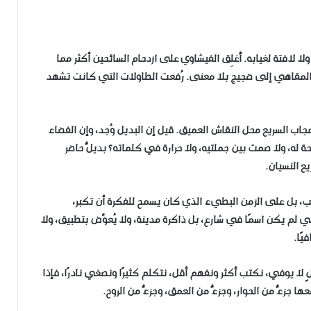
افتة لغيابه. أُغلِق الفيشاوي على ازدحام السائحين أكثر مما
 المقاهي إلى ضجيج بلا معنى. رُفعت الطاولات التي كانت تشهد
جاب السريع محل النقاش العميق. قيل إن البديل وُجد، وإن الفضاء
 له، ولا صمت بين جملتيه، ولا حرارة في كلماته؟ بديلٌ حاضر
يع النسيان.
ب، بل على الزمن البطيء الذي كان يسمح للفكرة أن تكبر،
 لم يكن اسمًا في شارع، بل ذاكرة مدينة، ولا يُعوَّض بتطبيق، ولا
يًا.
ٍ لا يوفي، نكتب أكثر ونفهم أقل، نتكلم كثيرًا ونصغي نادرًا، فإذا
جزءٌ من الحوار، وجزءٌ من العمق، وجزءٌ من الروح.