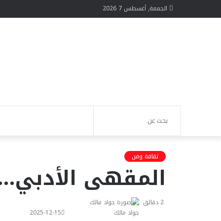
الجمعة, أغسطس 7 2026
الوضع
تسجيل
بحث
المظلم
الدخول
عن
ثقافة وفن
المقهى الأدبي… م
2 دقائق
جواد مالك
2025-12-15