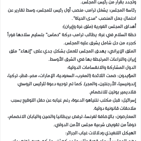
وتجدد بقرار من رئيس المجلس.
​رئاسة المجلس: يشغل ترامب منصب أول رئيس للمجلس، وسط تقارير عن
احتمال جعل المنصب “مدى الحياة”.
​أهداف المجلس الفورية (ملف غزة وإيران):
​خطة السلام في غزة: يطالب ترامب حركة “حماس” بتسليم سلاحها فوراً
كجزء من حل شامل يشرف عليه المجلس.
​الملف الإيراني: يهدف المجلس للعمل بشكل جدي على “إنهاء” ملف
إيران والنزاعات المرتبطة بها في الشرق الأوسط.
​الدول المشاركة والانقسامات الدولية:
​المؤيدون: ضمت اللائحة (المغرب، السعودية، الإمارات، مصر، قطر، تركيا،
إندونيسيا، الأرجنتين، والمجر). كما تم توجيه دعوة للرئيس الروسي
فلاديمير بوتين للانضمام.
​إسرائيل: قبل مكتب نتنياهو الدعوة، رغم غيابه عن حفل التوقيع بسبب
ملاحقات قانونية دولية.
​المعارضون: بالإضافة لفرنسا، ترفض بريطانيا والصين واليابان الانضمام،
خوفاً من تقويض شرعية مجلس الأمن الدولي.
​الهيكل التنفيذي ودلالات غياب الجزائر: