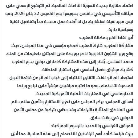
اعتماد مقاربة جديدة لتسوية النزاعات العالمية. تم التوقيع الرسمي على
ميثاقه التأسيسي في دافوس بسويسرا يوم الخميس 22 يناير 2026. وهو
ليس مجرد هيئة استشارية، بل له أجندة عمل محددة جداً وتفاصيل تقنية
وسياسية بارزة.
​أبرز نقاط الخبر ومكانة المغرب:
​مشاركة المغرب: شارك المغرب كعضو مؤسس في هذا المجلس، حيث
وقع وزير الشؤون الخارجية ناصر بوريطة على الميثاق بتعليمات من الملك
محمد السادس. يُنظر إلى هذه المشاركة كاعتراف دولي بدور المغرب
كشريك موثوق وفعل أساسي في استقرار المنطقة.
​استبعاد الجزائر: لفتت التقارير الانتباه إلى غياب الجزائر عن قائمة الدول
المدعوة للانضمام، وهو ما اعتبره مراقبون مؤشراً على تراجع وزنها
الدبلوماسي في المقاربات الأمنية الأمريكية الجديدة.
​أهداف المجلس: يركز المجلس على تعزيز الاستقرار وتأمين سلام دائم
في المناطق المتأثرة بالنزاعات، وقد حظي بتزكية من مجلس الأمن
الدولي في وقت سابق.
​الموقف الفرنسي والتهديد بالرسوم الجمركية:
​برزت فرنسا كأحد أهم الرافضين للانضمام إلى هذه المبادرة، مما أدى