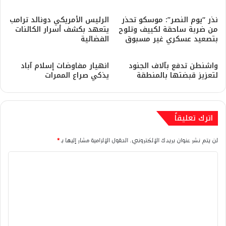
نذر “يوم النصر”: موسكو تحذر
الرئيس الأمريكي دونالد ترامب
من ضربة ساحقة لكييف وتلوح
يتعهد بكشف أسرار الكائنات
بتصعيد عسكري غير مسبوق
الفضائية
​واشنطن تدفع بآلاف الجنود
انهيار مفاوضات إسلام آباد
لتعزيز قبضتها بالمنطقة
يذكي صراع الممرات
اترك تعليقاً
لن يتم نشر عنوان بريدك الإلكتروني.
الحقول الإلزامية مشار إليها بـ
*
ا
ل
ت
ع
ل