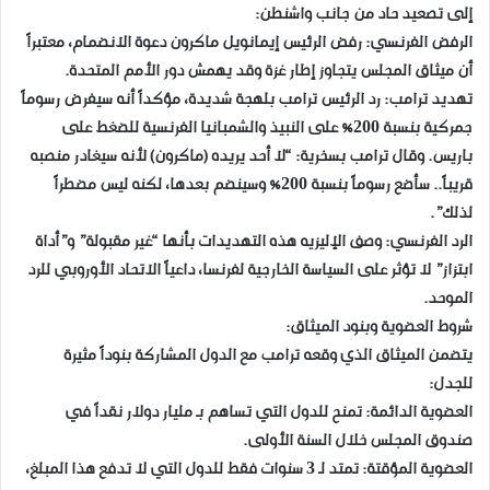
إلى تصعيد حاد من جانب واشنطن:
​الرفض الفرنسي: رفض الرئيس إيمانويل ماكرون دعوة الانضمام، معتبراً
أن ميثاق المجلس يتجاوز إطار غزة وقد يهمش دور الأمم المتحدة.
​تهديد ترامب: رد الرئيس ترامب بلهجة شديدة، مؤكداً أنه سيفرض رسوماً
جمركية بنسبة 200% على النبيذ والشمبانيا الفرنسية للضغط على
باريس. وقال ترامب بسخرية: “لا أحد يريده (ماكرون) لأنه سيغادر منصبه
قريباً.. سأضع رسوماً بنسبة 200% وسينضم بعدها، لكنه ليس مضطراً
لذلك”.
​الرد الفرنسي: وصف الإليزيه هذه التهديدات بأنها “غير مقبولة” و”أداة
ابتزاز” لا تؤثر على السياسة الخارجية لفرنسا، داعياً الاتحاد الأوروبي للرد
الموحد.
​شروط العضوية وبنود الميثاق:
​يتضمن الميثاق الذي وقعه ترامب مع الدول المشاركة بنوداً مثيرة
للجدل:
​العضوية الدائمة: تمنح للدول التي تساهم بـ مليار دولار نقداً في
صندوق المجلس خلال السنة الأولى.
​العضوية المؤقتة: تمتد لـ 3 سنوات فقط للدول التي لا تدفع هذا المبلغ،