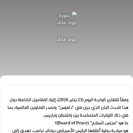
جواد مالك
وفقاً للتقارير الواردة اليوم (23 يناير 2026)، إليك التفاصيل الكاملة حول
هذا الحدث البارز الذي جرى في “دافوس” وتصدر العناوين العالمية، بما
في ذلك التوترات المتصاعدة بين واشنطن وباريس.
​ما هو “مجلس السلام” (Board of Peace)؟
​هو مبادرة دولية أطلقها الرئيس الأمريكي دونالد ترامب، تهدف إلى