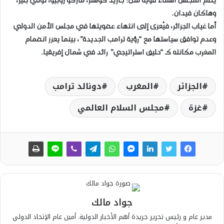
​يضم المجلس أسماء قوية مثل: جاريد كوشنر، ماركو روبيو، توني بلير،
وهاكان فيدان.
أما غياب الجزائر، فيُعزى إلى انتهاء عضويتها في مجلس الأمن الدولي
وعدم توافق سياستها مع “رؤية ترامب الجديدة”، بينما يعزز انضمام
المغرب مكانته كـ “حليف استراتيجي” رائد في شمال إفريقيا.
الجزائر
المغرب
دونالد ترامب
غزة
مجلس السلام العالمي
جواد مالك
مدير عام و رئيس تحرير جريدة أهم الأخبار الدولية. أمين عام الإتحاد الدولي