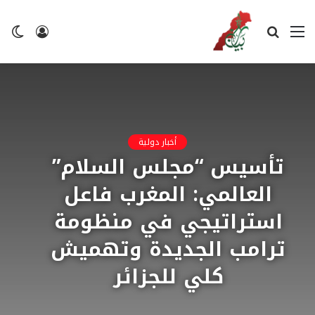
القائمة
بحث
تسجيل
ال
عن
الدخول
ال
أخبار دولية
​تأسيس “مجلس السلام”
العالمي: المغرب فاعل
استراتيجي في منظومة
ترامب الجديدة وتهميش
كلي للجزائر