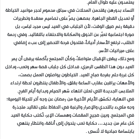
يعتمدون عليه طوال العام.
النساء بدورهن يقتحمن المحلات في سباق محموم لحجز مواعيد الخياطة
أو تعديل القطع الجاهزة. بعضهن يصرّ على تصاميم معقدة وتطريزات
دقيقة رغم ضيق الوقت، لأن الجلباب في العيد ليس مجرد لباس، بل
صورة اجتماعية تعبّر عن الذوق والمكانة والاحتفاء بالتقاليد. وفي زحمة
الطلب، ترتفع الأسعار أحياناً، فتتحول فرحة التحضير إلى عبء إضافي
على ميزانيات الأسر.
ومع ذلك، يبقى الإقبال متواصلاً، وكأن المجتمع بأكمله يرفض أن يمر
العيد دون هذا الطقس الرمزي. فداخل كل جلباب قصة سهر وتعب، وداخل
كل غرزة حلم بفرحة صباح العيد. الخياطون يواصلون العمل بصمت،
والأمهات يراقبن عقارب الساعة بقلق، والأطفال ينتظرون لحظة ارتداء
الملابس الجديدة التي تعلن انتهاء شهر الصيام وبداية أيام الفرح.
في النهاية، تكشف الأيام الأخيرة من رمضان عن وجه آخر للحياة اليومية؛
وجه مليء بالتحدي والإصرار والرغبة في الحفاظ على تقاليد متجذرة
في المجتمع. وبين ضجيج المقصات وهمسات الإبر، تُكتب حكاية العيد
كل عام من جديد… حكاية تعب يتحول إلى أناقة، وانتظار ينتهي
بابتسامة صباحية لا تُنسى .