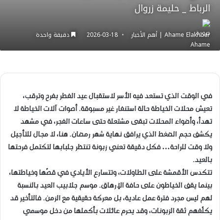
الرباط _ حليمة زروال
Ahame Elakhbar | أهم الأخبار
2026-03-18
دقيقة واحدة
في الوقت الذي تستعد فيه الأسر لاستقبال عيد الفطر بفرح وترقب،
تعيش محلات الخياطة حالة استنفار غير مسبوقة. أصوات آلات الخياطة لا
تهدأ، وأضواء المحلات تبقى مشتعلة حتى ساعات الفجر، في مشهد
يكشف حجم الضغط الذي يرافق نهاية شهر رمضان. هنا، لا مجال للتأجيل
ولا وقت للراحة… فكل دقيقة تعني زبونة تنتظر جلبابها لتكتمل فرحتها
بالعيد.
تتكدس الأقمشة على الطاولات، وتتسارع الأيادي في قصّها وخياطتها،
بينما يقف الخياطون على حافة الإرهاق. موسم جلابيب العيد بالنسبة
لهم ليس مجرد فترة عمل عادية، بل معركة حقيقية مع الزمن. فالتأخير قد
يكلّفهم ثقة الزبونات، وقد يحرم عائلات بأكملها من دخل موسمي