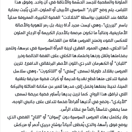
الملونة والمقصبة لتجسد الحشمة والأناقة في آن واحد. وفوق هذا
اللباس، يتم وضع “الإزار” السوسي الأبيض أو الملون، الذي يُثبت بعناية
فائقة عند الكتفين بواسطة “الخلالات” الفضية الكبيرة، المعروفة محلياً
باسم “تيزرزي”، وهي ليست مجرد أداة زينة، بل رمز للهوية والأصالة
الأمازيغية، وغالباً ما تكون مرصعة بالأحجار الكريمة أو الزجاج الملون
لتعكس الضوء وتمنح العروس هالة من الفخامة.
​أما الحلي، فهي العمود الفقري لزينة المرأة السوسية في عرسها، وتتميز
بضخامتها وثقل وزنها واعتمادها الكلي على الفضة الخالصة وخرز
“اللبان” أو الكهرمان الحر ذي اللون الأصفر البرتقالي الدافئ. تتزين
العروس بقلائد طويلة تسمى “إسني” أو “التاكورت”، وهي سلاسل
فضية تتدلى منها قطع نقدية قديمة أو كرات فضية مزخرفة بتقنية
المينا، تحيط بعنقها وتصل إلى صدرها لتعبر عن مكانة العائلة والبركة
التي ترافق هذا الزواج. كما تزين يديها بأساور فضية عريضة تسمى
“الأيادي”، وتضع في أذنيها أقراطاً ضخمة تتدلى على جانبي الوجه،
مما يضفي تناسقاً رائعاً مع غطاء الرأس.
​ولا يكتمل بهاء العروس السوسية دون “إسوان” أو “التاج” الفضي الذي
يوضع فوق رأسها، والذي يُغطى أحياناً بوشاح حريري أحمر أو مزركش