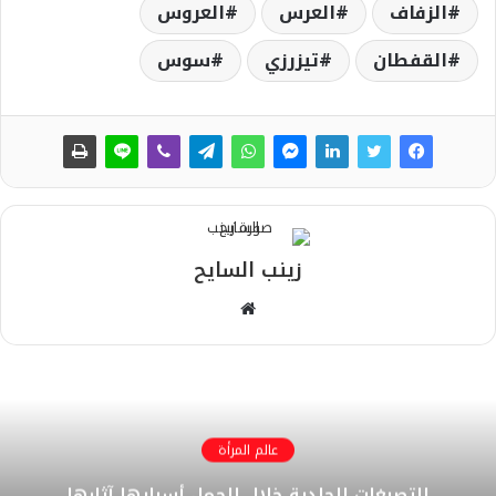
الزفاف
العرس
العروس
القفطان
تيزرزي
سوس
زينب السايح
م
و
ق
ع
ا
ل
عالم المرأة
و
التصبغات الجلدية خلال الحمل أسبابها آثارها
ي