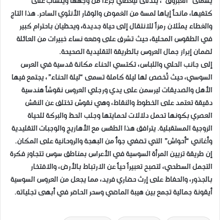
يسمى “العبروق”، يتدلى ليغطي جزءاً من وجهها وينساب على
كتفيها، مانحاً إياها لمسة من الغموض والوقار الأنثوي الساحر. هذا التاج
والغطاء يمثلان رمزاً للانتقال إلى حياة جديدة، ويحظيان باحترام كبير
في الطقوس المحلية، حيث تشرف على وضعه نساء خبيرات من العائلة
لضمان إبراز جمال العروس بالطريقة التقليدية الصحيحة.
​إلى جانب الحلي واللباس، تكتسي الحناء مكانة قدسية في العرس
السوسي، حيث تُخصص لها ليلة كاملة تسمى “ليلة الحناء”، يجتمع فيها
الأهل والصديقات ليرسمن على يدي ورجلي العروس نقوشاً هندسية
دقيقة تعتمد على الخطوط والنقاط، وهي نقوش تختلف عن النقش
العصري بكونها تحمل دلالات لحمايتها وجلب الحظ والبركة للحياة
الزوجية المستقبلية. يترافق هذا الطقس مع الأهازيج والوجبات التقليدية
وأغاني “أحواش” التي تضفي جوأً من البهجة والروحانية على المكان.
​إن طريقة تزيين المرأة السوسية في الأعراس بمناطق سوس تتجاوز فكرة
التجمل السطحي، لتصبح تعبيراً حياً عن الارتباط بالأرض، والافتخار
بالجذور، والحفاظ على إرث حضاري فريد، مما يجعل من العروس السوسية
أيقونة جمالية تجمع بين هيبة الماضي وسحر الحاضر في أبهى تجلياته.