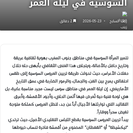
السوسية في ليلة العمر
زينب السايح
2026-05-23
2 دقائق
​تتميز المرأة السوسية في مناطق جنوب المغرب بهوية ثقافية عريقة
وتاريخ حافل بالأصالة، ويتجلى هذا الغنى الثقافي بأبهى حله خلال
حفلات الأعراس، حيث تحولت طريقة تزيين العروس السوسية إلى طقس
احتفالي يمزج بين الفن، والجمال، والرموز الضاربة في عمق التاريخ
الأمازيغي. إن ليلة العمر في مناطق سوس ليست مجرد مناسبة عابرة، بل
هي لوحة فنية حية تُعرض فيها أثمن الحلي، وأجود الأقمشة، وأعرق
التقاليد التي توارثتها الأجيال أباً عن جد، لتطل العروس كملكة متوجة
تفيض سحراً ووقاراً.
​يبدأ تزيين العروس السوسية بقطع اللباس التقليدي الأصيل، حيث ترتدي
“تيكشيطة” أو “القفطان” المصنوع من أقمشة فاخرة تنساب خيوطها