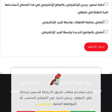
احفظ اسمي، بريدي الإلكتروني، والموقع الإلكتروني في هذا المتصفح لاستخدامها
المرة المقبلة في تعليقي.
أعلمني بمتابعة التعليقات بواسطة البريد الإلكتروني.
أعلمني بالمواضيع الجديدة بواسطة البريد الإلكتروني.
جميع حقوق النشر محفوظة 2026 |
© أهم الأخبار
الرئيسية
الاخبار
اسلاميات
مجتمع
الأخبار الرياضية
أراء وكتاب
نحن نستخدم ملفات تعريف الارتباط لتحسين تجربتك
قناتنا على الواتساب
استمارة الانضمام – أهم الأخبار
على الموقع. يرجى اختيار نوع الكوكيز المناسب أو
الموافقة العامة.
اقرأ المزيد
.
فيسبوك
تويتر
لينكدإن
يوتيوب
انستقرام
TikTok
واتساب