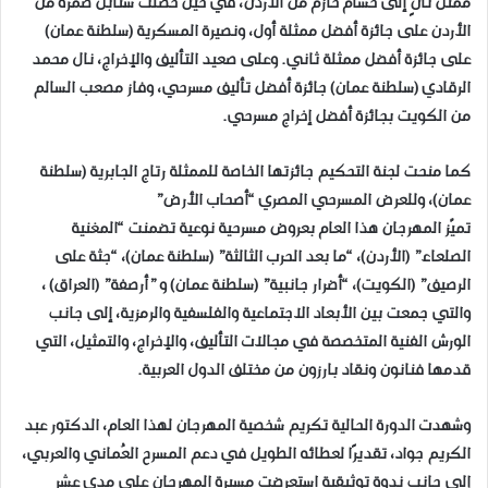
ممثل ثانٍ إلى حسام حازم من الأردن، في حين حصلت سنابل ضمرة من
الأردن على جائزة أفضل ممثلة أول، ونصيرة المسكرية (سلطنة عمان)
على جائزة أفضل ممثلة ثاني. وعلى صعيد التأليف والإخراج، نال محمد
الرقادي (سلطنة عمان) جائزة أفضل تأليف مسرحي، وفاز مصعب السالم
من الكويت بجائزة أفضل إخراج مسرحي.
كما منحت لجنة التحكيم جائزتها الخاصة للممثلة رتاج الجابرية (سلطنة
عمان)، وللعرض المسرحي المصري “أصحاب الأرض”
تميّز المهرجان هذا العام بعروض مسرحية نوعية تضمنت “المغنية
الصلعاء” (الأردن)، “ما بعد الحرب الثالثة” (سلطنة عمان)، “جثة على
الرصيف” (الكويت)، “أضرار جانبية” (سلطنة عمان) و ”أرصفة” (العراق) ،
والتي جمعت بين الأبعاد الاجتماعية والفلسفية والرمزية، إلى جانب
الورش الفنية المتخصصة في مجالات التأليف، والإخراج، والتمثيل، التي
قدمها فنانون ونقاد بارزون من مختلف الدول العربية.
وشهدت الدورة الحالية تكريم شخصية المهرجان لهذا العام، الدكتور عبد
الكريم جواد، تقديرًا لعطائه الطويل في دعم المسرح العُماني والعربي،
إلى جانب ندوة توثيقية استعرضت مسيرة المهرجان على مدى عشر