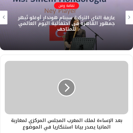
k
ثقافة وفن
ا
و
ر
د
و
ق
ل
ك
إ
ب
ر
عازفة الناي التركية سينام هوندار أوغلو تُبهر
و
ن
ا
جمهور القاهرة في احتفالية اليوم العالمي
ي
م
للمتاحف
ب
بعد الإساءة لملك المغرب المجلس المركزي لمغاربة
المانيا يصدر بيانا استنكاريا في الموضوع