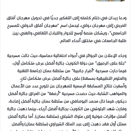
ودعا زيدان في ختام كلمته إلى التفكير جديًا في تحويل مهرجان آفاق
العربي إلى مهرجان دولي، ليحمل اسم “مهرجان آفاق الدولي للمسرح
الجامعي”، ويشكل منصة أوسع للحوار والتبادل الثقافي والفني بين
طلبة الجامعات في مختلف أنحاء العالم.
وجاء الإعلان عن الجوائز في أجواء احتفالية حماسية، حيث نالت مسرحية
“جثة على الرصيف” من دولة الكويت جائزة أفضل عرض متكامل أول،
فيما حازت مسرحية “أضرار جانبية” من سلطنة عمان (جامعة التقنية
والعلوم التطبيقية بمسقط) على جائزة أفضل عرض متكامل ثانٍ.
وأسفرت نتائج المسابقة الرسمية للمهرجان عن تتويج عدد من الأعمال
والمواهب الشابة، حيث حصدت مسرحية “أرصفة” من العراق جائزة أفضل
ديكور، فيما نال محمد البوصافي من سلطنة عمان جائزة أفضل إضاءة،
وفازت شهد البلوشي من الكويت بجائزة أفضل أزياء، بينما ذهبت جائزة
أفضل مؤثرات صوتية إلى ملوك الشبلي (سلطنة عمان). أما جائزة أفضل
ممثل أول فقد ذهبت إلى عبد الملك الشيزاوي (سلطنة عمان) وأفضل