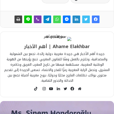
Ahame Elakhbar | أهم الأخبار
جريدة أهم الأخبار هي جريدة مغربية دولية رائدة، تجمع بين الشمولية
والمصداقية، وتلتزم بالعمل وفقًا للقانون المغربي. تنبع رؤيتها من الهوية
الوطنية المغربية، مستلهمة قيمها من تاريخ المغرب العريق وحاضره
المشرق، وتحمل الراية المغربية رمزًا للفخر والانتماء. تسعى الجريدة إلى تقديم
محتوى يواكب تطلعات القارئ محليًا ودوليًا، بروح مغربية أصيلة تجمع بين
الحداثة والجذور الثقافية.
T
i
م
ف
ت
ل
ي
ا
k
و
ي
و
ي
و
ن
T
ق
س
ي
ن
ت
س
o
ع
ب
ت
ك
ي
ت