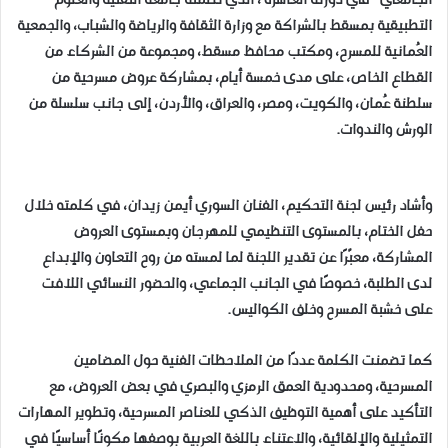
الجامعي” في دورته العاشرة ، الذي نظمته جامعة التقنية والعلوم
التطبيقية بمسقط بالشراكة مع وزارة الثقافة والرياضة والشباب، والجمعية
العُمانية للمسرح، ومكتب محافظ مسقط، ومجموعة من الشركاء من
القطاع الخاص، على مدى خمسة أيام، بمشاركة عروض مسرحية من
سلطنة عُمان، والكويت، ومصر، والعراق، والأردن، إلى جانب سلسلة من
الورش والندوات.
وأشاد رئيس لجنة التحكيم، الفنان السوري أيمن زيدان، في كلمته خلال
حفل الختام، بالمستوى التنظيمي للمهرجان وبمستوى العروض
المشاركة، معبّرًا عن تقدير اللجنة لما لمسته من روح التعاون والإبداع
لدى الطلبة، خصوصًا في الجانب الجماعي، والحضور النسائي اللافت
على خشبة المسرح وخلف الكواليس.
كما تضمنت الكلمة عددًا من الملاحظات الفنية حول المضامين
المسرحية، ومحدودية العمق الرمزي والبصري في بعض العروض، مع
التأكيد على أهمية التوظيف الذكي للعناصر المسرحية، وتطوير المهارات
التمثيلية والإلقائية، والاعتناء باللغة العربية بوصفها مكونًا أساسيًا في