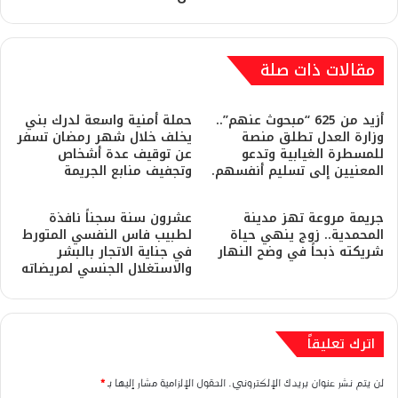
مقالات ذات صلة
أزيد من 625 “مبحوث عنهم”..
حملة أمنية واسعة لدرك بني
وزارة العدل تطلق منصة
يخلف خلال شهر رمضان تسفر
للمسطرة الغيابية وتدعو
عن توقيف عدة أشخاص
المعنيين إلى تسليم أنفسهم.
وتجفيف منابع الجريمة
​جريمة مروعة تهز مدينة
عشرون سنة سجناً نافذة
المحمدية.. زوج ينهي حياة
لطبيب فاس النفسي المتورط
شريكته ذبحاً في وضح النهار
في جناية الاتجار بالبشر
والاستغلال الجنسي لمريضاته
اترك تعليقاً
لن يتم نشر عنوان بريدك الإلكتروني.
الحقول الإلزامية مشار إليها بـ
*