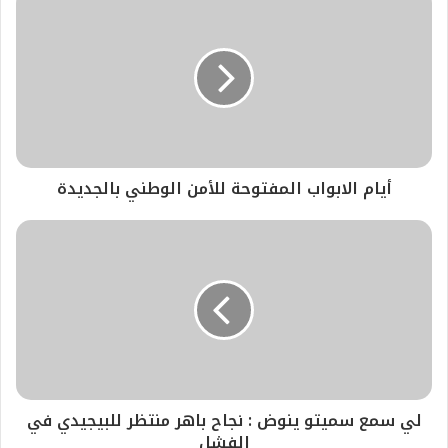
أيام الابواب المفتوحة للأمن الوطني بالجديدة
لي سمع سميتو ينوض : نجاح باهر منتظر للبيجيدي في
الفشل