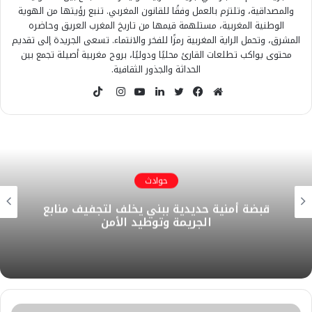
والمصداقية، وتلتزم بالعمل وفقًا للقانون المغربي. تنبع رؤيتها من الهوية
الوطنية المغربية، مستلهمة قيمها من تاريخ المغرب العريق وحاضره
المشرق، وتحمل الراية المغربية رمزًا للفخر والانتماء. تسعى الجريدة إلى تقديم
محتوى يواكب تطلعات القارئ محليًا ودوليًا، بروح مغربية أصيلة تجمع بين
الحداثة والجذور الثقافية.
T
i
م
ف
ت
ل
ي
ا
k
و
ي
و
ي
و
ن
T
ق
س
ي
ن
ت
س
o
ع
ب
ت
ك
ي
ت
k
ا
و
ر
د
و
ق
حوادث
ل
ك
إ
ب
ر
قبضة أمنية حديدية ببني يخلف لتجفيف منابع
و
ن
ا
الجريمة وتوطيد الأمن
ي
م
ب