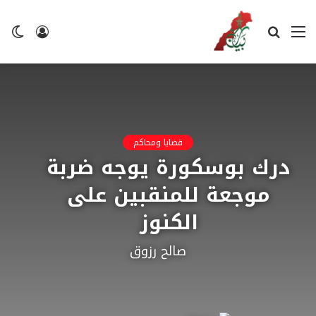
القائمة
بحث
تسجيل
ال
عن
الدخول
ال
قضايا ومحاكم
درك بوسكورة يوجه ضربة
موجعة للمنقبين على
الكنوز
صالح رزوق