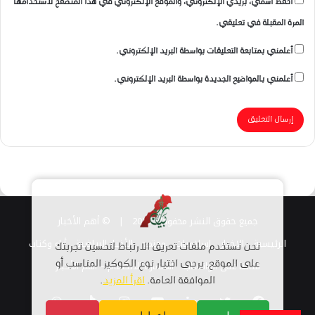
احفظ اسمي، بريدي الإلكتروني، والموقع الإلكتروني في هذا المتصفح لاستخدامها
المرة المقبلة في تعليقي.
أعلمني بمتابعة التعليقات بواسطة البريد الإلكتروني.
أعلمني بالمواضيع الجديدة بواسطة البريد الإلكتروني.
جميع حقوق النشر محفوظة 2026 |
© أهم الأخبار
الرئيسية
الاخبار
اسلاميات
مجتمع
الأخبار الرياضية
أراء وكتاب
نحن نستخدم ملفات تعريف الارتباط لتحسين تجربتك
قناتنا على الواتساب
على الموقع. يرجى اختيار نوع الكوكيز المناسب أو
استمارة الانضمام – أهم الأخبار
الموافقة العامة.
اقرأ المزيد
.
فيسبوك
تويتر
لينكدإن
يوتيوب
انستقرام
TikTok
واتساب