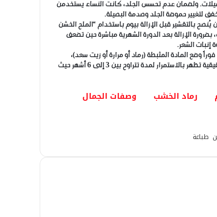
يلات. ولضمان عدم تحسس الجلد، كانت النساء يستخدمن
مخفف لتغيير حموضة الجلد وصدمة البصيلة.
ُنصح بالتقشير قبل الإزالة بيوم باستخدام “الملح الخشن
بضرورة الإزالة بعد الدورة الشهرية مباشرة حين تضعف
 إنبات الشعر.
فوراً وضع المادة المثبطة (رماد أو مرارة أو زيت سعد)،
والاستمرار على رش منقوع الترمس يومياً لمدة 10 أيام. النتائج الحقيقية تظهر بالاستمرار لمدة تتراوح بين 3 إلى 6 أشهر حيث
رماد الخشب
وصفات الجمال
ن
طباعة