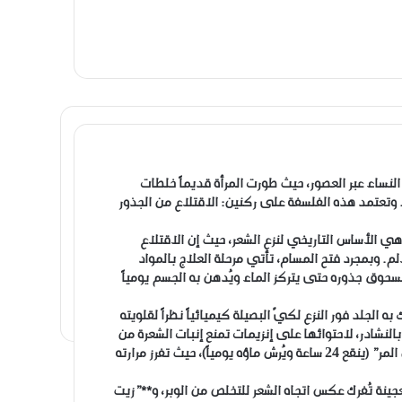
ى النساء عبر العصور، حيث طورت المرأة قديماً خلطات
 وتعتمد هذه الفلسفة على ركنين: الاقتلاع من الجذور
 وهي الأساس التاريخي لنزع الشعر، حيث إن الاقتلاع
لم. وبمجرد فتح المسام، تأتي مرحلة العلاج بالمواد
سحوق جذوره حتى يتركز الماء ويُدهن به الجسم يومياً
ه الجلد فور النزع لكيّ البصيلة كيميائياً نظراً لقلويته
بالنشادر، لاحتوائها على إنزيمات تمنع إنبات الشعرة من
جديد. ولتخفيف كثافة الشعر وتفتيح الجلد، استُخدم “منقوع الترمس المر” (ينقع 24 ساعة ويُرش ماؤه يومياً)، حيث تفرز مرارته
ينة تُفرك عكس اتجاه الشعر للتخلص من الوبر، و**”زيت