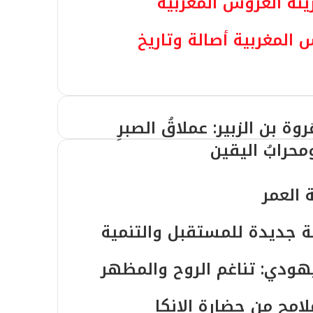
نة العروس المغربية
 المغربية أصالة وتاريخ
ُروة بن الزبير: عملاقُ الصبرِ
محرابُ اليقين
 العمر
غة جديدة للمستقبل والتنمية
يهودي: تناغم الروح والمظهر
لامح من حضارة الإنكا