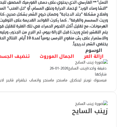
النمل”** الفارسي الذي يحتوي على حمض الفورميك المضعف للبص
“النشا وماء الورد” لإخماد الحرارة وغلق المسام، أو “خل العنب” ال
​ولعلاج مشكلة “جلد الدجاجة” وضمان خروج الشعر بشكل صحيح، كان ي
وزيت السمسم والقرفة”. كما ركزت القواعد القديمة على التوقيت، 
الهرمونات، مع تقليل أكل اللحوم الحمراء في تلك الفترة لتقليل قوة
يتم التقشير (ملح وزيت) قبل الإزالة بيوم، ثم النزع من الجذور، ويليه 
يختفي الشعر تدريجياً.
الوسوم
ازالة العر
الجمال الموروث
تنضيف الجسم
دقيقة واحدة
زينب السايح
2026-01-26
شاركها
فيسبوك
تويتر
لينكدإن
ماسنجر
ماسنجر
واتساب
تيلقرام
ڤايبر
لاي
زينب السايح
م
و