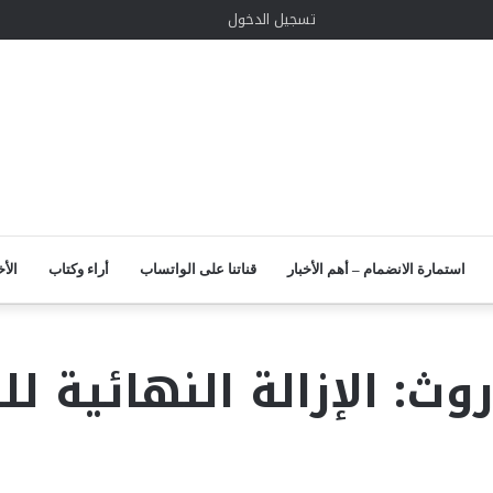
الوضع
إضافة
مقال
واتساب
TikTok
انستقرام
يوتيوب
لينكدإن
تويتر
تسجيل الدخول
المظلم
عمود
عشوائي
جانبي
استمارة الانضمام – أهم الأخبار
قناتنا على الواتساب
أراء وكتاب
الأخ
روث: الإزالة النهائية 