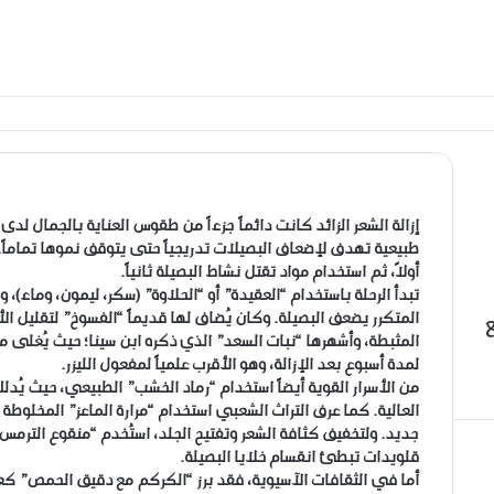
​إزالة الشعر الزائد كانت دائماً جزءاً من طقوس العناية بالجمال لد
طبيعية تهدف لإضعاف البصيلات تدريجياً حتى يتوقف نموها تماماً.
أولاً، ثم استخدام مواد تقتل نشاط البصيلة ثانياً.
​تبدأ الرحلة باستخدام “العقيدة” أو “الحلاوة” (سكر، ليمون، وماء)،
المتكرر يضعف البصيلة. وكان يُضاف لها قديماً “الفسوخ” لتقليل الأ
المثبطة، وأشهرها “نبات السعد” الذي ذكره ابن سينا؛ حيث يُغلى م
لمدة أسبوع بعد الإزالة، وهو الأقرب علمياً لمفعول الليزر.
​من الأسرار القوية أيضاً استخدام “رماد الخشب” الطبيعي، حيث يُدلك ب
العالية. كما عرف التراث الشعبي استخدام “مرارة الماعز” المخلوطة 
قلويدات تبطئ انقسام خلايا البصيلة.
​أما في الثقافات الآسيوية، فقد برز “الكركم مع دقيق الحمص” كعج