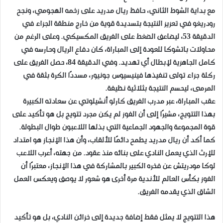
مع بداية الشوط الثاني، حافظ ريال مدريد على زخمه الهجومي، ونجح
رودريغو في تعزيز النتيجة بتسديدة قوية من خارج منطقة الجزاء في
الدقيقة 53، ليضاعف الضغط على الفريق المكسيكي. وعلى الرغم من
محاولات باتشوكا للعودة إلى المباراة، كان دفاع الريال وحارسه في
كامل الجاهزية لإبطال أي تهديد. وفي الدقيقة 84، حصل الفريق على
ركلة جزاء تولى تنفيذها فينيسيوس جونيور، مسددًا الكرة بثقة في
المرمى، ليحسم النتيجة بثلاثية نظيفة.
عقب المباراة، عبر مدرب الفريق كارلو أنشيلوتي عن سعادته الكبيرة
بهذا التتويج، مشيرًا إلى أن الفوز لم يكن مجرد تتويج بل هو تأكيد على
قوة المجموعة والجهود الجماعية التي بذلها اللاعبون طوال البطولة.
كما أكد أن ريال مدريد يطمح دائمًا للألقاب، وأن هذا الإنجاز هو امتداد
للإرث الذي يعمل النادي على بنائه منذ عقود. من جهته، أعرب اللاعب
لوكا مودريتش عن فخره الكبير بالمشاركة في هذا الإنجاز، معتبرًا أن
الفوز بكأس العالم للأندية مرة أخرى هو شعور لا يوصف ويعكس العمل
الشاق الذي يقدمه الفريق.
هذا التتويج لا يمثل فقط إضافة جديدة إلى خزائن النادي، بل هو تأكيد