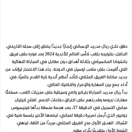
حقق نادي ريال مدريد الإسباني إنجازًا جديدًا يضاف إلى سجله التاريخي
الحافل، بتتويجه بلقب كأس العالم للأندية 2024 بعد فوزه على فريق
باتشوكا المكسيكي بثلاثة أهداف دون مقابل في المباراة النهائية
التي أقيمت على ملعب لوسيل في الدوحة. جاء هذا الانتصار ليؤكد من
جديد مكانة الفريق الملكي كأحد أعظم أندية كرة القدم عالميًا، في
أداء جمع بين المهارة والإصرار والتكتيك العالي.
بدأ ريال مدريد المباراة بتركيز واضح وسيطرة على مجريات اللعب، مستغلًا
مهارات نجومه وقدرتهم على اختراق دفاعات الخصم. افتتح كيليان
مبابي التسجيل في الدقيقة 37، بعد هجمة منسقة بدأها فينيسيوس
جونيور الذي أرسل تمريرة دقيقة لمبابي، ليضعها الأخير بلمسة فنية في
الشباك. الهدف الأول منح الفريق الملكي مزيدًا من الثقة، لينهي
الشوط الأول متقدمًا بأداء مقنع.