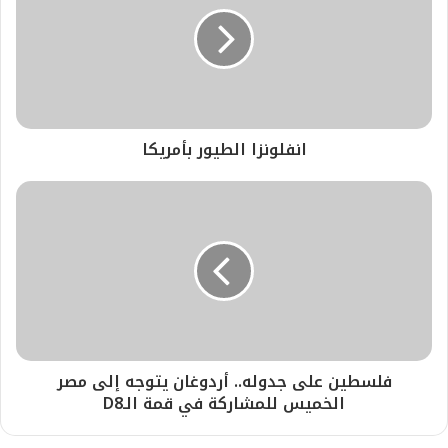
انفلونزا الطيور بأمريكا
فلسطين على جدوله.. أردوغان يتوجه إلى مصر
الخميس للمشاركة في قمة الـD8