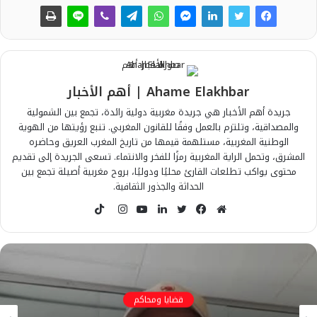
Ahame Elakhbar | أهم الأخبار
جريدة أهم الأخبار هي جريدة مغربية دولية رائدة، تجمع بين الشمولية
والمصداقية، وتلتزم بالعمل وفقًا للقانون المغربي. تنبع رؤيتها من الهوية
الوطنية المغربية، مستلهمة قيمها من تاريخ المغرب العريق وحاضره
المشرق، وتحمل الراية المغربية رمزًا للفخر والانتماء. تسعى الجريدة إلى تقديم
محتوى يواكب تطلعات القارئ محليًا ودوليًا، بروح مغربية أصيلة تجمع بين
الحداثة والجذور الثقافية.
T
i
م
ف
ت
ل
ي
ا
k
و
ي
و
ي
و
ن
T
ق
س
ي
ن
ت
س
o
ع
ب
ت
ك
ي
ت
k
ا
و
ر
د
و
ق
قضايا ومحاكم
ل
ك
إ
ب
ر