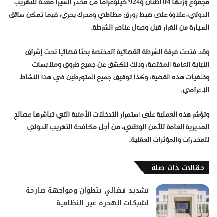
مجموع وزنها 04 أطنان و924 كيلوغراما من مخدر الشيرا معدة للتهريب
الدولي، علاوة على ضبط زورق مطاطي ومحرك بحري، فيما تمكن سائق
السيارة من الفرار قبل وصول عناصر الشرطة.
وقد فتحت فرقة الشرطة القضائية المختصة بحثا قضائيا تحت إشراف
النيابة العامة المختصة، وذلك للكشف عن جميع ظروف وملابسات
وخلفيات هذه القضية، وكذا توقيف جميع المتورطين في هذا النشاط
الإجرامي.
وتؤشر هذه العملية على استمرار التدخلات الأمنية التي تباشرها مصالح
المديرية العامة للأمن الوطني، من أجل مكافحة التهريب الدولي
للمخدرات والمؤثرات العقلية.
مقالات ذات صلة
تشديد قضائي بتطوان ومواجهة صارمة
لشبكات الهجرة غير النظامية