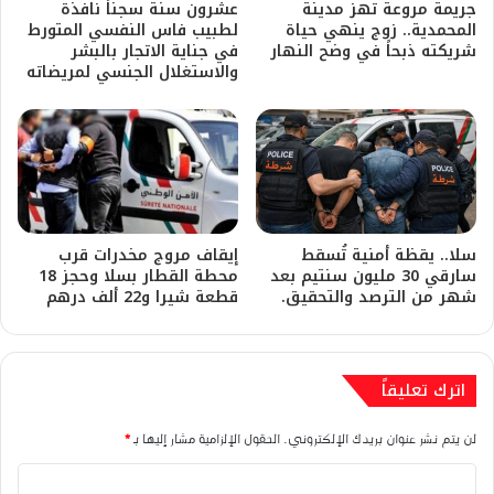
​جريمة مروعة تهز مدينة
عشرون سنة سجناً نافذة
المحمدية.. زوج ينهي حياة
لطبيب فاس النفسي المتورط
شريكته ذبحاً في وضح النهار
في جناية الاتجار بالبشر
والاستغلال الجنسي لمريضاته
سلا.. يقظة أمنية تُسقط
إيقاف مروج مخدرات قرب
سارقي 30 مليون سنتيم بعد
محطة القطار بسلا وحجز 18
شهر من الترصد والتحقيق.
قطعة شيرا و22 ألف درهم
اترك تعليقاً
لن يتم نشر عنوان بريدك الإلكتروني.
الحقول الإلزامية مشار إليها بـ
*
ا