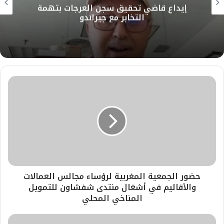
إيداع قاضي تحقيق سجن العرجات بتهمة
و
ن
ا
التخابر مع جيراندو
ي
م
ب
حضور الجمعية المغربية لرؤساء مجالس العمالات
والأقاليم في أشغال منتدى شفشاون للتمويل
المناخي المحلي