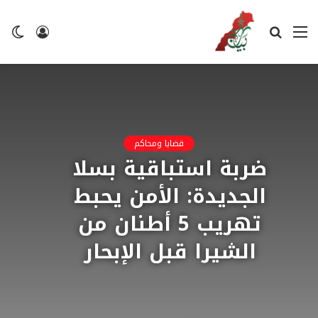
القائمة
بحث
تسجيل
ال
عن
الدخول
ال
قضايا ومحاكم
ضربة استباقية بسلا
الجديدة: الأمن يحبط
تهريب 5 أطنان من
الشيرا قبل الإبحار