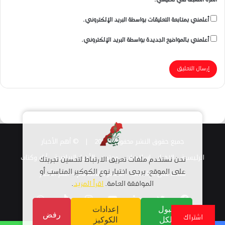
أعلمني بمتابعة التعليقات بواسطة البريد الإلكتروني.
أعلمني بالمواضيع الجديدة بواسطة البريد الإلكتروني.
جميع حقوق النشر محفوظة 2026 |
© أهم الأخبار
الرئيسية
الاخبار
اسلاميات
مجتمع
الأخبار الرياضية
أراء وكتاب
نحن نستخدم ملفات تعريف الارتباط لتحسين تجربتك
قناتنا على الواتساب
استمارة الانضمام – أهم الأخبار
على الموقع. يرجى اختيار نوع الكوكيز المناسب أو
الموافقة العامة.
اقرأ المزيد
.
فيسبوك
تويتر
لينكدإن
يوتيوب
انستقرام
TikTok
واتساب
قبول
إعدادات
رفض
اشتراك
الكل
الكوكيز