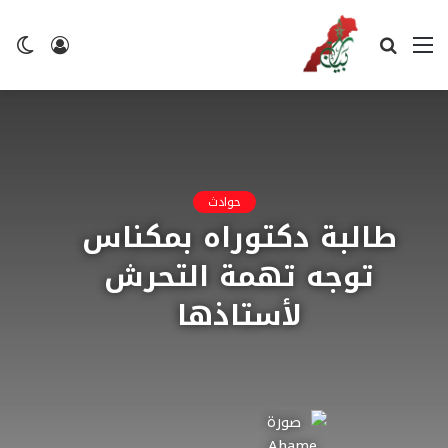
القائمة
بحث
تسجيل
ال
عن
الدخول
ال
حوادث
طالبة دكتوراه بمكناس
توجه تهمة التحرش
لأستاذها