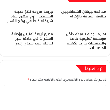
محاكمة جيهان الشماشرجي
​جريمة مروعة تهز مدينة
بتهمة السرقة بالإكراه
المحمدية.. زوج ينهي حياة
شريكته ذبحاً في وضح النهار
تمارة.. وفاة تلميذة داخل
مصرع أربعة أمنيين وإصابة
مؤسسة تعليمية خاصة
العشرات في حادثة سير
والتحقيقات جارية لكشف
لحافلة قرب سيدي إفني
الملابسات.
اترك تعليقاً
لن يتم نشر عنوان بريدك الإلكتروني.
الحقول الإلزامية مشار إليها بـ
*
ا
ل
ت