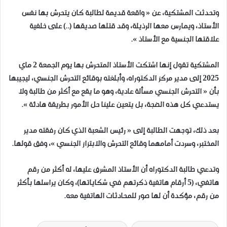
وتحدثت المشتكية، عن « واقعة قديمة لطالبة كان يتحرش بها نفس
الأستاذ، ويمارس معها الرذيلة، وقد قتلها صديقها (..) على خلفية
علاقتها الجنسية مع الأستاذ ».
المشتكية تقول إنها اشتكت الأستاذ المتحرش بها يوم الجمعة 2 ماي
2025 إلى مدير مركز الدكتوراه، وأبلغته بوقائع التحرش الجنسي، ليجيبها
بأن « التحرش الجنسي مسألة عادية، وهو ما يقع مع أكثر من طالبة ولا
يستدعي كل هذه الضجة، بل يتعين علينا حل الأمور بطريقة هادئة ».
بعد ذلك، توجهت الطالبة إلى « رئيس الشعبة الذي كان رفقته مدير
المختبر، وسردت أمامهما وقائع التحرش والابتزاز الجنسي »، وفق قولها.
وتدعي طالبة الدكتوراه أن الأستاذ المشرف عليها، له أكثر من رقم
هاتفي، (5 أرقام هاتفية ذكرتهم في شكاياتها)، وكان يراسلها بأكثر
من رقم، مؤكدة أن لها صور للمحادثات الهاتفية معه.