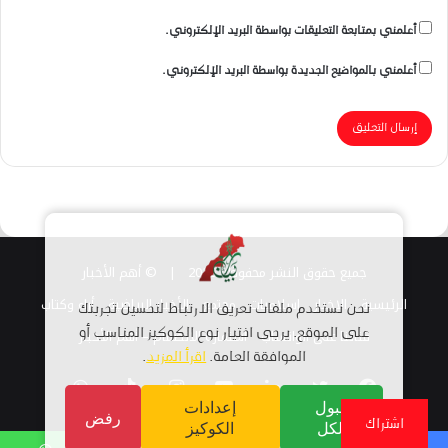
أعلمني بمتابعة التعليقات بواسطة البريد الإلكتروني.
أعلمني بالمواضيع الجديدة بواسطة البريد الإلكتروني.
جميع حقوق النشر محفوظة 2026 |
© أهم الأخبار
الرئيسية
الاخبار
اسلاميات
مجتمع
الأخبار الرياضية
أراء وكتاب
نحن نستخدم ملفات تعريف الارتباط لتحسين تجربتك
قناتنا على الواتساب
استمارة الانضمام – أهم الأخبار
على الموقع. يرجى اختيار نوع الكوكيز المناسب أو
الموافقة العامة.
اقرأ المزيد
.
فيسبوك
تويتر
لينكدإن
يوتيوب
انستقرام
TikTok
واتساب
قبول
إعدادات
رفض
اشتراك
الكل
الكوكيز