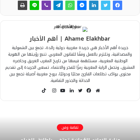
Ahame Elakhbar | أهم الأخبار
جريدة أهم الأخبار هي جريدة مغربية دولية رائدة، تجمع بين الشمولية
والمصداقية، وتلتزم بالعمل وفقًا للقانون المغربي. تنبع رؤيتها من الهوية
الوطنية المغربية، مستلهمة قيمها من تاريخ المغرب العريق وحاضره
المشرق، وتحمل الراية المغربية رمزًا للفخر والانتماء. تسعى الجريدة إلى تقديم
محتوى يواكب تطلعات القارئ محليًا ودوليًا، بروح مغربية أصيلة تجمع بين
الحداثة والجذور الثقافية.
T
i
م
ف
ت
ل
ي
ا
k
و
ي
و
ي
و
ن
T
ق
س
ي
ن
ت
س
o
ع
ب
ت
ك
ي
ت
k
ثقافة وفن
ا
و
ر
د
و
ق
ل
ك
إ
ب
ر