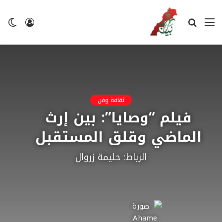
القائمة
بحث
تسجيل
ال
عن
الدخول
ال
ثقافة وفن
فيلم “وصايا”: بين إرث
الماضي وقلق المستقبل
الرباط: حليمة زروال