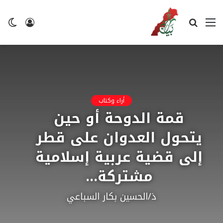
القائمة
بحث
تسجيل
ال
عن
الدخول
ال
أراء وكتاب
قمة الدوحة أو حين
يتحول العدوان على قطر
إلى قضية عربية إسلامية
مشتركة…
ذ/الحسين بكار السباعي