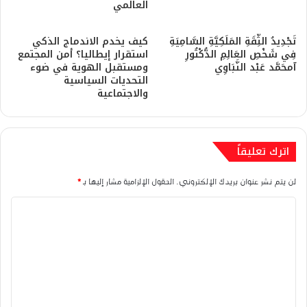
العالمي
تَجْدِيدُ الثِّقَةِ المَلَكِيَّةِ السَّامِيَةِ
كيف يخدم الاندماج الذكي
فِي شَخْصِ العَالِمِ الدُّكْتُورِ
استقرار إيطاليا؟ أمن المجتمع
آمحَمَّد عَبْد النَّبَاوِي
ومستقبل الهوية في ضوء
التحديات السياسية
والاجتماعية
اترك تعليقاً
لن يتم نشر عنوان بريدك الإلكتروني.
الحقول الإلزامية مشار إليها بـ
*
ا
ل
ت
ع
ل