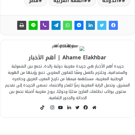
#الدوحة
#القمة العربية
قطر
Ahame Elakhbar | أهم الأخبار
جريدة أهم الأخبار هي جريدة مغربية دولية رائدة، تجمع بين الشمولية
والمصداقية، وتلتزم بالعمل وفقًا للقانون المغربي. تنبع رؤيتها من الهوية
الوطنية المغربية، مستلهمة قيمها من تاريخ المغرب العريق وحاضره
المشرق، وتحمل الراية المغربية رمزًا للفخر والانتماء. تسعى الجريدة إلى تقديم
محتوى يواكب تطلعات القارئ محليًا ودوليًا، بروح مغربية أصيلة تجمع بين
الحداثة والجذور الثقافية.
T
i
م
ف
ت
ل
ي
ا
k
و
ي
و
ي
و
ن
T
ق
س
ي
ن
ت
س