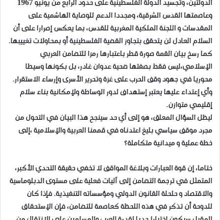
الدولتين، وتجسيد الدولة الفلسطينية على حدود الرابع من يونيو 1967
وعاصمتها القدس الشرقية، ومجددا الدعم للوصاية الهاشمية على
المقدسات و اللجنة الملكية المغربية للقدس، بما يعكس إصرارا على أن
السلام العادل لن يتحقق بتجاوز القضية الفلسطينية أو بمحاولات تغييبها.
كما رسخ بيان القمة صورة قطر باعتبارها رمزا للتضامن العربي
الإسلامي،ليس فقط بصفتها ضحية عدوان غادر، بل بكونها وسيطا
محوريا في جهود وقف الحرب على غزة وتحرير الأسرى وإرساء الاستقرار.
وأي إعتداء عليها يعتبر إستهداف لدور الوساطة ولإمكانية بناء سلام
إقليمي متوازن.
ليظل السؤال المعلق، هو إلى أي حد سينجح هذا البيان في التحول من
مجرد موقف سياسي بليغ اعتدناه في قممنا العربية والإسلامية ،إلى
خطة عملية و ميدانية متكاملة؟
ختاما، إن قوة العبارات وبلاغة المواقف لا تخفي حقيقة التحدي الأكبر،
المتمثل في ترجمة التضامن إلى آليات فعلية على مستوى الدبلوماسية
والاقتصاد و حلحلة القانون الدولي ومؤسساته التنفيذية. فإذا كان
للدوحة أن تذكر في هذه اللحظة كعاصمة للتضامن، فإن الإستحقاق
المقبل سيكون اختبارا جديا لقدرة العرب والمسلمين على الإنتقال من