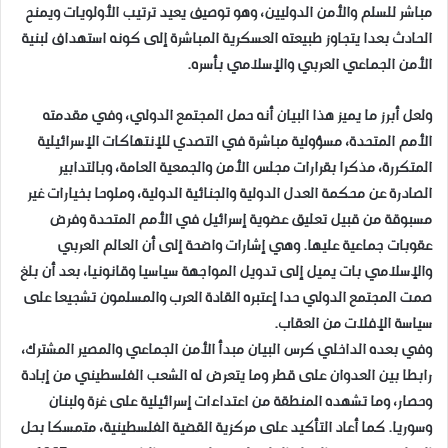
مباشر للسلم والأمن الدوليين، وهو توصيف يعيد ترتيب الأولويات ويمنح
الحادث بعدا يتجاوز طبيعته العسكرية المباشرة إلى كونه استهداف لبنية
الأمن الجماعي العربي والإسلامي بأسره.
ولعل أبرز ما يميز هذا البيان أنه حمل المجتمع الدولي، وفي مقدمته
الأمم المتحدة، مسؤولية مباشرة في التصدي للإنتهاكات الإسرائيلية
المتكررة، مذكرا بقرارات مجلس الأمن والجمعية العامة، وبالتدابير
الصادرة عن محكمة العدل الدولية والجنائية الدولية، وملوحا بخيارات غير
مسبوقة من قبيل تعليق عضوية إسرائيل في الأمم المتحدة وفرض
عقوبات جماعية عليها. وهي إشارات واضحة إلى أن العالم العربي
والإسلامي بات يميل إلى تدويل المواجهة سياسيا وقانونيا، بعد أن بلغ
صمت المجتمع الدولي حدا إعتبره القادة العرب والمسلمون تشجيعا على
سياسة الإفلات من العقاب.
وفي بعده الداخلي كرس البيان مبدأ الأمن الجماعي والمصير المشترك،
رابطا بين العدوان على قطر وما يتعرض له الشعب الفلسطيني من إبادة
وحصار، وما تشهده المنطقة من اعتداءات إسرائيلية على غزة ولبنان
وسوريا. كما أعاد التأكيد على مركزية القضية الفلسطينية، متمسكا بحل