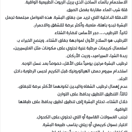
الاستحمام بالماء الساخن الذي يزيل الزيوت الطبيعية الواقية.
قلة شرب الماء مقارنة بفصل الصيف.
التدفئة الداخلية التي تزيد من جفاف البشرة. هذه العوامل مجتمعة تجعل
البشرة تبدو باهتة، متعبة، وأكثر عرضة للتشقق والاحمرار.
ثانياً: الترطيب… حجر الأساس لنضارة الشتاء
الترطيب هو السلاح الأول لمواجهة جفاف الشتاء. وينصح الخبراء بـ:
استعمال كريمات مرطبة غنية تحتوي على مكونات مثل الغليسيرين،
زبدة الشيا، السيراميد، وزيت الأركان.
ترطيب البشرة مرتين يومياً على الأقل، خصوصاً بعد غسل الوجه.
استخدام سيروم حمض الهيالورونيك قبل الكريم لحبس الرطوبة داخل
الجلد.
عدم إهمال ترطيب الشفاه واليدين لكونهما الأكثر عرضة للجفاف.
ثالثاً: التنظيف اللطيف يحافظ على التوازن
خلال الشتاء، تحتاج البشرة إلى تنظيف لطيف يحافظ على طبقتها
الواقية:
تجنب الغسولات القاسية أو التي تحتوي على الكحول.
اختيار غسول كريمي أو زيتي يناسب طبيعة البشرة.