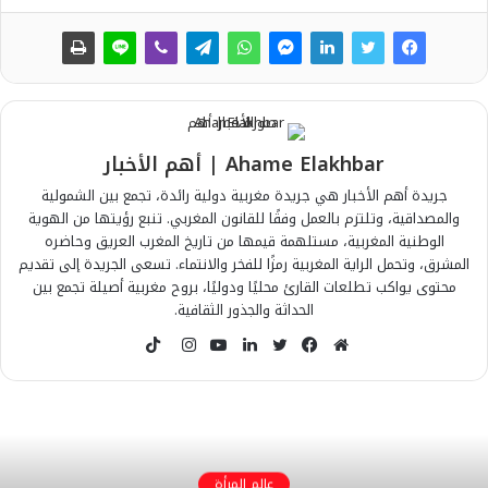
Ahame Elakhbar | أهم الأخبار
جريدة أهم الأخبار هي جريدة مغربية دولية رائدة، تجمع بين الشمولية
والمصداقية، وتلتزم بالعمل وفقًا للقانون المغربي. تنبع رؤيتها من الهوية
الوطنية المغربية، مستلهمة قيمها من تاريخ المغرب العريق وحاضره
المشرق، وتحمل الراية المغربية رمزًا للفخر والانتماء. تسعى الجريدة إلى تقديم
محتوى يواكب تطلعات القارئ محليًا ودوليًا، بروح مغربية أصيلة تجمع بين
الحداثة والجذور الثقافية.
T
i
م
ف
ت
ل
ي
ا
k
و
ي
و
ي
و
ن
T
ق
س
ي
ن
ت
س
o
ع
ب
ت
ك
ي
ت
k
ا
و
ر
د
و
ق
عالم المرأة