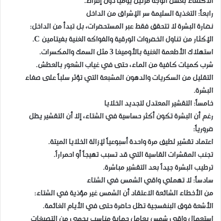
الاكتفاء بغسل الوجه مرتين يومياً دون إفراط.
رابعاً: التغذية السليمة سر الإشراق من الداخل
نضارة البشرة لا تتحقق فقط عبر المستحضرات، بل تبدأ من الداخل:
الإكثار من تناول الخضروات الورقية والفواكه الغنية بفيتامين C.
استهلاك الأطعمة الغنية بالأوميغا 3 مثل السمك والمكسرات.
شرب كميات كافية من الماء، حتى في غياب الشعور بالعطش.
التقليل من السكريات والدهون المشبعة التي تؤثر سلباً على صفاء
البشرة.
خامساً: التقشير المعتدل لتجديد الخلايا
رغم أن البشرة تكون أكثر حساسية في الشتاء، إلا أن التقشير يظل
ضرورياً:
اعتماد تقشير لطيف مرة واحدة أسبوعياً لإزالة الخلايا الميتة.
تجنب المقشرات القاسية التي قد تسبب تهيجاً أو احمراراً.
ترطيب البشرة جيداً بعد التقشير مباشرة.
سادساً: لا تهملي واقي الشمس في الشتاء
من الأخطاء الشائعة الاعتقاد أن الشمس غير مؤذية في الشتاء:
الأشعة فوق البنفسجية تظل حاضرة حتى في الأيام الغائمة.
استعمال واقي شمس بعامل حماية مناسب يحمي من التصبغات