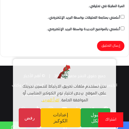
المرة المقبلة في تعليقي.
أعلمني بمتابعة التعليقات بواسطة البريد الإلكتروني.
أعلمني بالمواضيع الجديدة بواسطة البريد الإلكتروني.
جميع حقوق النشر محفوظة 2026 |
© أهم الأخبار
الرئيسية
الاخبار
اسلاميات
مجتمع
الأخبار الرياضية
أراء وكتاب
نحن نستخدم ملفات تعريف الارتباط لتحسين تجربتك
قناتنا على الواتساب
استمارة الانضمام – أهم الأخبار
على الموقع. يرجى اختيار نوع الكوكيز المناسب أو
الموافقة العامة.
اقرأ المزيد
.
فيسبوك
تويتر
لينكدإن
يوتيوب
انستقرام
TikTok
واتساب
قبول
إعدادات
رفض
اشتراك
الكل
الكوكيز