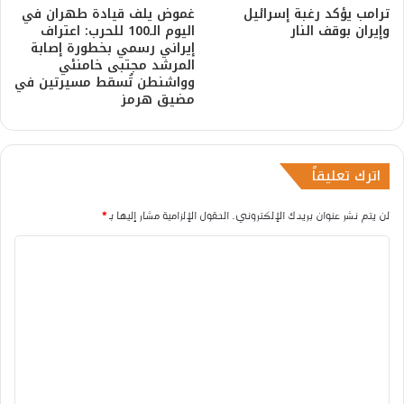
ترامب يؤكد رغبة إسرائيل
غموض يلف قيادة طهران في
وإيران بوقف النار
اليوم الـ100 للحرب: اعتراف
إيراني رسمي بخطورة إصابة
المرشد مجتبى خامنئي
وواشنطن تُسقط مسيرتين في
مضيق هرمز
اترك تعليقاً
لن يتم نشر عنوان بريدك الإلكتروني.
الحقول الإلزامية مشار إليها بـ
*
ا
ل
ت
ع
ل
ي