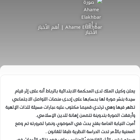
Ahame Elakhbar | أهم الأخبار
يعلن وكيل الملك لدى المحكمة الابتدائية بالرباط أنه على إثر قيام
سيدة بنشر صورة لها بحسابها على إحدى منصات التواصل الاجتماعي
تظهر فيها وهي ترتدي قميصا مكتوب عليه عبارات مسيئة للذات الإلهية
وأرفقت الصورة بتدوينة تتضمن إهانة للدين الإسلامي.
أمرت النيابة العامة بفتح بحث في الموضوع، ونضرا لضرورته تم وضع
المعنية بالأمر تحت الحراسة النظرية طبقا للقانون .