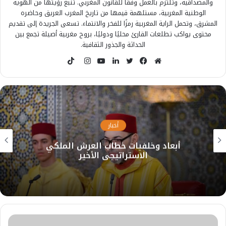
والمصداقية، وتلتزم بالعمل وفقًا للقانون المغربي. تنبع رؤيتها من الهوية
الوطنية المغربية، مستلهمة قيمها من تاريخ المغرب العريق وحاضره
المشرق، وتحمل الراية المغربية رمزًا للفخر والانتماء. تسعى الجريدة إلى تقديم
محتوى يواكب تطلعات القارئ محليًا ودوليًا، بروح مغربية أصيلة تجمع بين
الحداثة والجذور الثقافية.
T
i
م
ف
ت
ل
ي
ا
k
و
ي
و
ي
و
ن
T
ق
س
ي
ن
ت
س
o
ع
ب
ت
ك
ي
ت
k
ا
و
ر
د
و
ق
أخبار
ل
ك
إ
ب
ر
أبعاد وخلفيات خطاب العرش الملكي
و
ن
ا
الاستراتيجي الأخير
ي
م
ب