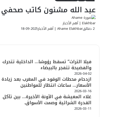
عبد الله مشنون كاتب صحفي م
2 دقائق
Ahame Elakhbar | أهم الأخبار
2025-09-18
شاهد أيضاً
فيلا التراث” تسقط رؤوسًا… الداخلية تتحرك
إ
والفضيحة تتفجر بالبيضاء
غ
ل
2026-04-02
ا
ازدحام محطات الوقود في المغرب بعد زيادة
ق
الأسعار… ساعات انتظار للمواطنين
2026-03-16
غلاء المعيشة في الآونة الأخيرة… بين تآكل
القدرة الشرائية وصمت الأسواق.
2026-03-11