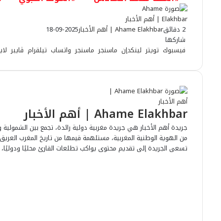
2 دقائق
Ahame Elakhbar | أهم الأخبار
2025-09-18
شاركها
فيسبوك
تويتر
لينكدإن
ماسنجر
ماسنجر
واتساب
تيلقرام
ڤايبر
لاي
Ahame Elakhbar | أهم الأخبار
جريدة أهم الأخبار هي جريدة مغربية دولية رائدة، تجمع بين الشمولية وا
من الهوية الوطنية المغربية، مستلهمة قيمها من تاريخ المغرب العريق وحا
تسعى الجريدة إلى تقديم محتوى يواكب تطلعات القارئ محليًا ودوليًا، بر
م
و
ف
ي
ت
ق
ل
ع
و
س
ا
ب
ي
ي
ي
ا
ل
ت
ن
و
و
ن
ر
ت
و
ك
T
ك