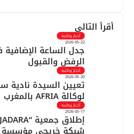
i
ي
ي
د
س
إ
ت
و
k
ب
ق
ن
T
ب
أقرأ التالي
ر
o
ا
k
أخبار وطنية
م
2026-05-22
جدل الساعة الإضافية ف
الرفض والقبول
أخبار وطنية
2026-05-20
تعيين السيدة نادية س
لوكالة AFRIA بالمغرب
أخبار وطنية
2026-05-17
شبكة خريجي مؤسسة ج