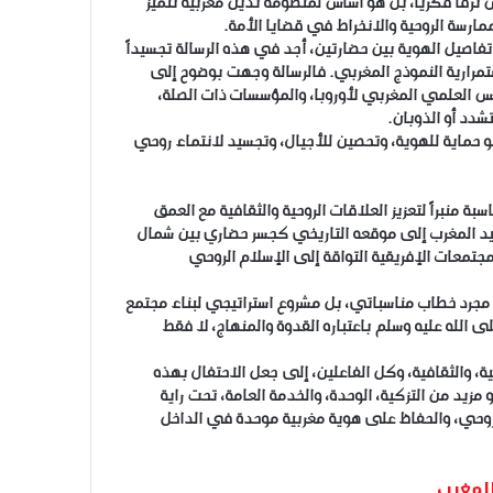
ترفاً فكرياً، بل هو أساس لمنظومة تدين مغربية تتميز
ممارسة الروحية والانخراط في قضايا الأمة.
تفاصيل الهوية بين حضارتين، أجد في هذه الرسالة تجسيداً
ستمرارية النموذج المغربي. فالرسالة وجهت بوضوح إلى
جلس العلمي المغربي لأوروبا، والمؤسسات ذات الصلة،
تشدد أو الذوبان.
هو حماية للهوية، وتحصين للأجيال، وتجسيد لانتماء روحي
بة منبراً لتعزيز العلاقات الروحية والثقافية مع العمق
عيد المغرب إلى موقعه التاريخي كجسر حضاري بين شمال
مجتمعات الإفريقية التواقة إلى الإسلام الروحي
 مجرد خطاب مناسباتي، بل مشروع استراتيجي لبناء مجتمع
ى الله عليه وسلم باعتباره القدوة والمنهاج، لا فقط
ية، والثقافية، وكل الفاعلين، إلى جعل الاحتفال بهذه
مزيد من التزكية، الوحدة، والخدمة العامة، تحت راية
الروحي، والحفاظ على هوية مغربية موحدة في الداخل
لمغرب