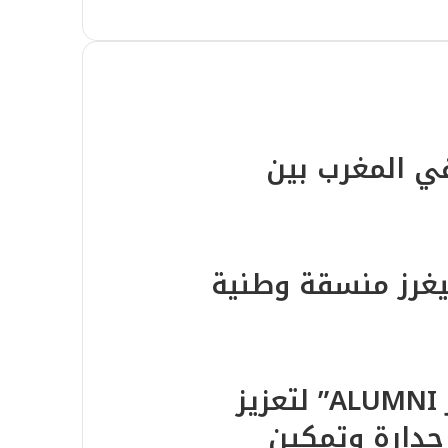
ي المغرب بين
يغرز منسقة وطنية
إطلاق جمعية “ALUMNI JADARA” لتعزيز
دارة وتمكين