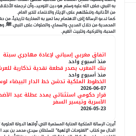
به النبي صلى الله عليه وسلم هو دين التوحيد، وأن ترجمته الأخلا
من الأنانية، وتنشئتهم على الإيثار والانتماء للخير العام.
كما تدعو الرسالة إلى الاهتمام بما تميز به المغاربة تاريخياً، من
المحمدية من خلال المديح، والسماع، والصلوات على النبي ﷺ. وهذ
المحبة، والتزكية، وتثبيت القيم.
مقالات ذات صلة
اتفاق مغربي إسباني لإعادة مهاجري سبتة
منذ أسبوع واحد
بنك المغرب يصدر قطعة نقدية تذكارية للعر
منذ أسبوع واحد
الخطوط الملكية تدشن خط الدار البيضاء لو
2026-06-07
قرار حكومي استثنائي يمدد عطلة عيد الأضحى 
الأسرية وتيسير السفر
2026-05-23
أبرزت الرسالة الملكية العناية المستمرة التي أولتها الدولة العلوي
الحال مع كتاب “الفتوحات الإلهية” للسلطان سيدي محمد بن عبد ال