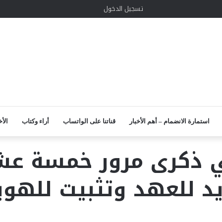
الوضع
إضافة
مقال
واتساب
TikTok
انستقرام
يوتيوب
لينكدإن
تويتر
ف
تسجيل الدخول
المظلم
عمود
عشوائي
جانبي
استمارة الانضمام – أهم الأخبار
قناتنا على الواتساب
أراء وكتاب
الأخ
ي ذكرى مرور خمسة عشر
 للعهد وتثبيت للهوية