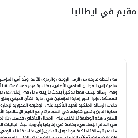
قيم في ايطاليا
في لحظة فارقة من الزمن الروحي والرمزي للأمة، وجّه أمير المؤمني
سامية إلى المجلس العلمي الأعلى، بمناسبة مرور خمسة عشر قرناً ع
وهي رسالة ليست فقط تذكيراً بحدث تاريخي، بل هي إعلان عن تجدي
للمملكة، وإبراز لدور إمارة المؤمنين في رعاية الشأن الديني وف
جاءت الرسالة الملكية لتُعيد التأكيد على الوظيفة المحورية لإمار
حماية الدين وتدبير شؤونه، في انسجام تام مع القيم الإسلامية ا
السني. هذه الوظيفة لا تقتصر على المجال الداخلي فحسب، بل تمتد ل
في العالم الإسلامي، وخاصة في إفريقيا وأوروبا، حيث الجاليات 
ما يميز الرسالة الملكية هو تحويل الذكرى إلى مناسبة لبناء الوعي
واضحة وعملية، تُمكِّن العلماء من مخاطبة مختلف الفئات المجتمعية