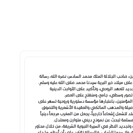
ن، صاحب الجلالة الملك محمد السادس نصره الله، رسالة
لى ميلاد خير البرية سيدنا محمد صلى الله عليه وسلم.
د للعهد الروحي، وتأكيد على الثوابت الدينية
ق تصور وسطي، جامع، ومنفتح على العصر.
ة المؤمنين، باعتبارها مؤسسة دستورية وروحية تسهر على
لأصيلة والمذهب المالكي والعقيدة الأشعرية والتصوف
تشمل إشعاعاً خارجياً، يجعل من المغرب مرجعاً دينياً
المسلمة تبحث عن نموذج ديني متوازن ومعتدل.
 وتجديد النظر في السيرة النبوية الشريفة، من خلال محاور
، ولا سيما الشباب. فالرسالة تؤكد على أن أعظم ما جاء