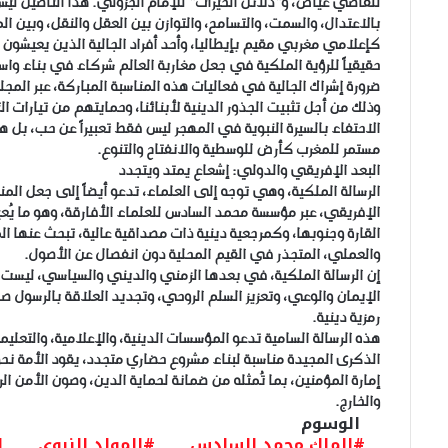
للقاضي عياض، و”دلائل الخيرات” للإمام الجزولي. هذا التأصيل ليس 
بالاعتدال، والسمت، والتسامح، والتوازن بين العقل والنقل، وبين ال
كإعلامي مغربي مقيم بإيطاليا، وأحد أفراد الجالية الذين يعيشون 
حقيقياً للرؤية الملكية في جعل مغاربة العالم شركاء في بناء وا
ضرورة إشراك الجالية في فعاليات هذه المناسبة المباركة، عبر الم
وذلك من أجل تثبيت الجذور الدينية لأبنائنا، وحمايتهم من تيارات ال
الاحتفاء بالسيرة النبوية في المهجر ليس فقط تعبيراً عن حب، بل 
مستمر للمغرب كأرض للوسطية والانفتاح والتنوع.
البعد الإفريقي والدولي: إشعاع يمتد ويتجدد
الرسالة الملكية، وهي توجه إلى العلماء، تدعو أيضاً إلى جعل المناس
الإفريقي، عبر مؤسسة محمد السادس للعلماء الأفارقة، وهو ما يُ
القارة وجنوبها، وكمرجعية دينية ذات مصداقية عالية، تبحث عنها ال
والعملي، المتجذر في القيم المحلية دون انفصال عن الأصول.
إن الرسالة الملكية، في بعدها الزمني والديني والسياسي، ليست
الإيمان والوعي، وتعزيز السلم الروحي، وتجديد العلاقة بالرسول صل
رمزية دينية.
هذه الرسالة السامية تدعو المؤسسات الدينية، والإعلامية، والتعليم
الذكرى المجيدة مناسبة لبناء مشروع حضاري متجدد، يقود الأمة نحو 
إمارة المؤمنين، بما تُمثله من ضمانة لحماية الدين، وصون الأمن 
والخارج.
الوسوم
#الملك محمد السادس
#المولد النبوي
ا