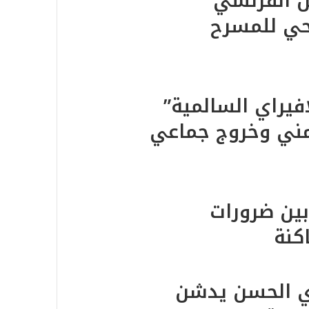
س الفرنسي
حي للمسرح
لافيراي السالمية”
مني وخروج جماعي
بين ضرورات
كنة
اي الحسن يدشن