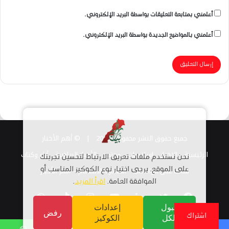
أعلمني بمتابعة التعليقات بواسطة البريد الإلكتروني.
أعلمني بالمواضيع الجديدة بواسطة البريد الإلكتروني.
جميع حقوق النشر محفوظة 2026 |
© أهم الأخبار
الرئيسية
الاخبار
اسلاميات
مجتمع
الأخبار الرياضية
أراء وكتاب
نحن نستخدم ملفات تعريف الارتباط لتحسين تجربتك
قناتنا على الواتساب
استمارة الانضمام – أهم الأخبار
على الموقع. يرجى اختيار نوع الكوكيز المناسب أو
الموافقة العامة.
اقرأ المزيد
.
فيسبوك
تويتر
لينكدإن
يوتيوب
انستقرام
TikTok
واتساب
قبول
إعدادات
رفض
اشتراك
الكل
الكوكيز