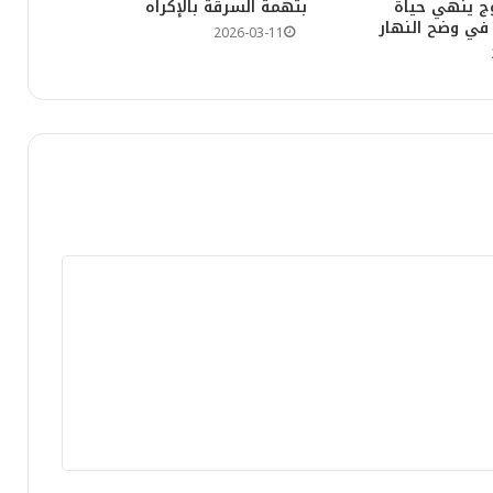
وج ينهي حياة
بتهمة السرقة بالإكراه
حملة أمنية بالمقبرة المنسية بالدار البيضاء… استهداف بؤر الجريمة وتعزيز الإحساس بالأمن
 في وضح النهار
2026-03-11
رقراق يخلف حزناً عميقاً
اليوم بسلا.. مطاردة داخل قطار تُسقط “لص الدرجة الأولى” وتفضح سرقات متكررة بين المدن
 ومؤشرات مقلقة