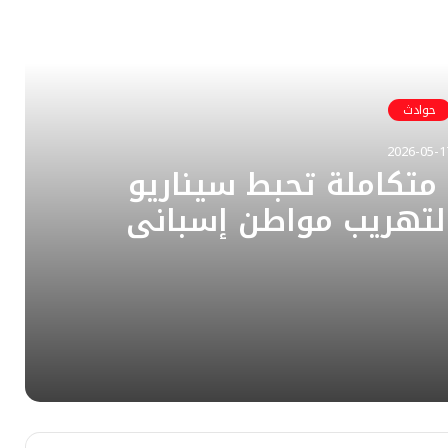
رأ التالي
حوادث
2026-05-1
متكاملة تحبط سيناريو
لتهريب مواطن إسباني
 سواحل الفنيدق نحو
المحتلة
يقظة بحرية مغربية متكاملة تحبط سيناريو “كوماندوز” مشبوه لتهريب مواطن إسباني مطلوب للعدالة من سواحل الفنيدق نحو سبتة المحتلة