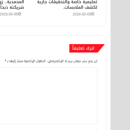
تعليمية خاصة والتحقيقات جارية
المحمدية.. ز
لكشف الملابسات.
شريكته ذبحاً
2026-03-05
2026-03-03
2026-04-05
فاجعة تهز سلا… غرق طفل بمرينة أبي 
اترك تعليقاً
2026-04-04
لن يتم نشر عنوان بريدك الإلكتروني.
الحقول الإلزامية مشار إليها بـ
*
ا
ل
ت
2026-03-22
ع
نزيف الطرق بالمغرب.. حصيلة ثقيلة
ل
ي
ق
2026-03-21