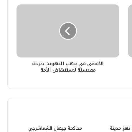
ي
ي للنشر والكتاب بالعاصمة الرباط
​الأقصى في مهب التهويد: صرخة
مقدسيّة لاستنهاض الأمة
المحمدية.. تدخل سريع لفرقة مكافحة العصابات يضع حداً لشخص كان يهدد المواطنين بسلاح أبيض
 تهز مدينة
محاكمة جيهان الشماشرجي