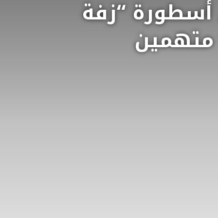
ي أسطورة “زفة