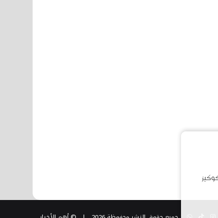
كوكيز
ن
تيوب
انستقرام
TikTok
واتساب
جميع حقوق النشر محفوظة 2026 |
© أهم الأخبار