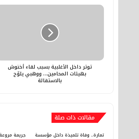
وفاة رائد الأغنية عبد الوهاب الدكال
2026-05-06
حادث مؤسف يهز أجواء المعرض الدول
توتر داخل الأغلبية بسبب لقاء أخنوش
2026-04-06
بهيئات المحامين… ووهبي يلوّح
بالاستقالة
2026-04-06
حالة خطيرة بسبب “البابوش” تُدخل 6 أشخاص إلى المستشفى
مقالات ذات صلة
تمارة.. وفاة تلميذة داخل مؤسسة
​جريمة مروعة
2026-04-05