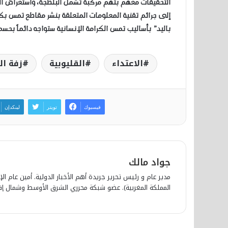
التحقيقات معهم بتهم مركبة تشمل البلطجة، واستعراض الق
إلى جرائم تقنية المعلومات المتعلقة بنشر مقاطع تمس بك
باليد” بأساليب تمس الكرامة الإنسانية ستواجه دائماً بحس
الاعتداء
القليوبية
زفة ا
فيسبوك
تويتر
لينكدإن
جواد مالك
مدير عام و رئيس تحرير جريدة أهم الأخبار الدولية. أمين عام الإ
المملكة المغربية). عضو شبكة محرري الشرق الأوسط وشمال إفري