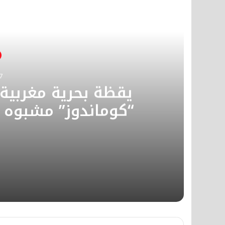
أق
7
يقظة بحرية مغربية 
“كوماندوز” مشبوه 
مطلوب للعدالة من
سبتة 
2026-05-17
2026-05-08