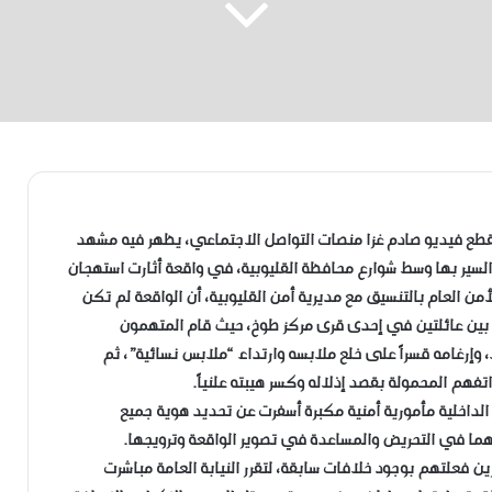
قطع فيديو صادم غزا منصات التواصل الاجتماعي، يظهر فيه مشهد
والسير بها وسط شوارع محافظة القليوبية، في واقعة أثارت استهجان
من العام بالتنسيق مع مديرية أمن القليوبية، أن الواقعة لم تكن
 بين عائلتين في إحدى قرى مركز طوخ، حيث قام المتهمون
 وإرغامه قسراً على خلع ملابسه وارتداء “ملابس نسائية”، ثم
فهم المحمولة بقصد إذلاله وكسر هيبته علنياً.
 الداخلية مأمورية أمنية مكبرة أسفرت عن تحديد هوية جميع
 ثبت تورطهما في التحريض والمساعدة في تصوير الواقعة وترويجها.
رين فعلتهم بوجود خلافات سابقة، لتقرر النيابة العامة مباشرت