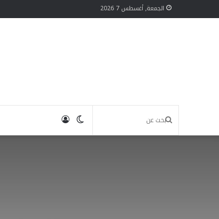
الجمعة, أغسطس 7 2026
الوضع
تسجيل
بحث
المظلم
الدخول
عن