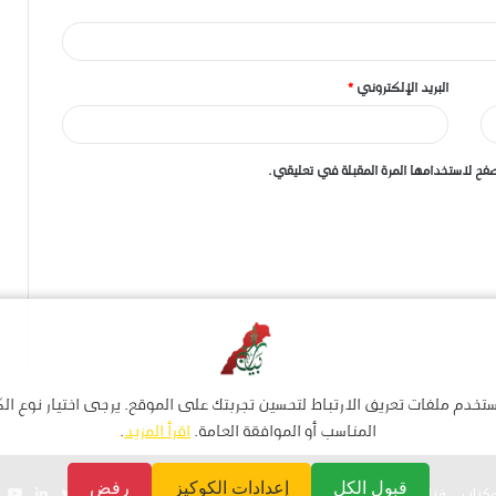
 بسطات
البريد الإلكتروني
*
فح لاستخدامها المرة المقبلة في تعليقي.
تخدم ملفات تعريف الارتباط لتحسين تجربتك على الموقع. يرجى اختيار نوع ال
المناسب أو الموافقة العامة.
اقرأ المزيد
.
قبول الكل
إعدادات الكوكيز
رفض
فيسبوك
تويتر
لينكدإ
يو
وكتاب
قناتنا على الواتساب
استمارة الانضمام – أهم الأخبار