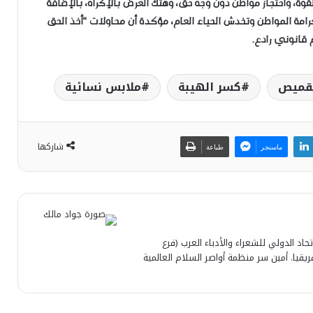
وة، واحتجاز مواطن دون وجه حق، وهتك العرض بالإكراه، بالإضافة
رامة المواطن وتخدش الحياء العام، مؤكدة أن محاولات “أخذ الحق
م قانوني رادع.
لقميص
كسر الهيبة
ملابس نسائية
شاركها
ماسنجر
طباعة
تحاد الدولي للشعراء والأدباء العرب (فرع
قيا. أمين سر منظمة أواصر السلام العالمية