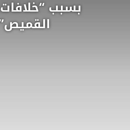
​بسبب “خلافات 
القميص” في