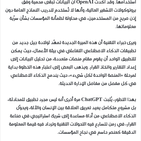
استخدامها. وقد أكدت OpenAI أن البيانات تبقى محمية وفق
بروتوكولات التشفير العالية، وأنها لا تُستخدم لتدريب النماذج العامة دون
إذن صريح من المستخدمين، في محاولة لطمأنة المؤسسات بشأن سرّية
معلوماتها.
ويرى خبراء التقنية أن هذه الميزة الجديدة تمهّد لولادة جيل جديد من
تطبيقات الذكاء الاصطناعي التفاعلي في بيئة الأعمال، حيث يمكن
للتطبيق الواحد أن يقوم مقام منصات متعددة، من تحليل البيانات إلى
إعداد التقارير واتخاذ القرار. ويذهب البعض إلى اعتبار هذه الخطوة بداية
لمرحلة «المنصة الواحدة لكل شيء»، حيث يندمج الذكاء الاصطناعي
في كل مفصل من مفاصل الإدارة الحديثة.
بهذا التطور، يُثبت ChatGPT مرة أخرى أنه ليس مجرد تطبيق للمحادثة،
بل مشروع متكامل يعيد تعريف العلاقة بين الإنسان والآلة، ويحوّل
الذكاء الاصطناعي من أداة مساعدة إلى شريك استراتيجي في صناعة
القرار، في زمن تتسارع فيه التحولات التقنية وتزداد فيه قيمة المعلومة
الدقيقة كعنصر حاسم في نجاح المؤسسات.