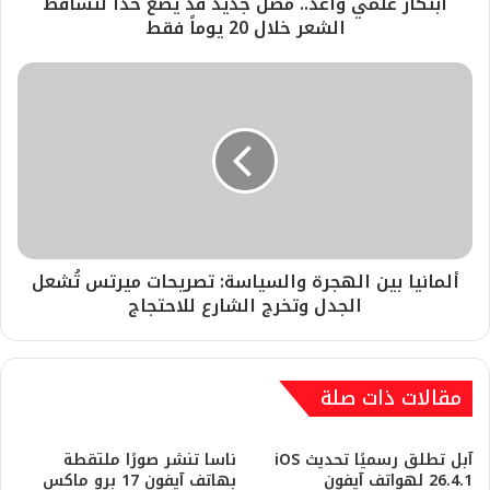
ابتكار علمي واعد.. مصل جديد قد يضع حداً لتساقط
الشعر خلال 20 يوماً فقط
ألمانيا بين الهجرة والسياسة: تصريحات ميرتس تُشعل
الجدل وتخرج الشارع للاحتجاج
مقالات ذات صلة
آبل تطلق رسميًا تحديث iOS
ناسا تنشر صورًا ملتقطة
26.4.1 لهواتف آيفون
بهاتف آيفون 17 برو ماكس