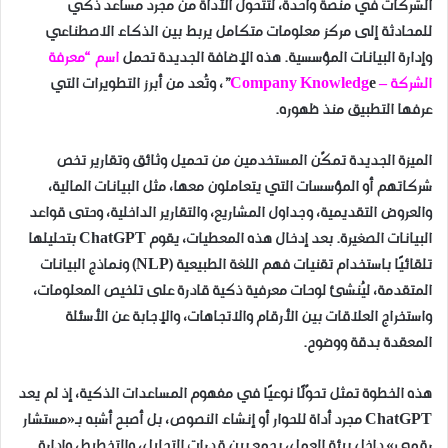
الشركات في منصة واحدة، لتتحول الأداة من مجرد مساعد ذكي
للمحادثة إلى مركز معلومات متكامل يربط بين الذكاء الاصطناعي
وإدارة البيانات المؤسسية. هذه الإضافة الجديدة تحمل
اسم “معرفة
الشركة – Company Knowledg
e”، وتُعد من أبرز التطويرات التي
عرفها التطبيق منذ ظهوره.
الميزة الجديدة تمكّن المستخدمين من تحميل وثائق وتقارير تخص
شركاتهم أو المؤسسات التي يتعاملون معها، مثل البيانات المالية،
والعروض التقديمية، وجداول المشاريع، والتقارير الداخلية، وحتى قواعد
البيانات الصغيرة. بعد إدخال هذه المعطيات، يقوم ChatGPT بتحليلها
تلقائيًا باستخدام تقنيات فهم اللغة الطبيعية (NLP) ونماذج البيانات
المتقدمة، ليُنشئ لوحات معرفية ذكية قادرة على تلخيص المعلومات،
واستخراج العلاقات بين الأرقام والاتجاهات، والإجابة عن الأسئلة
المعقدة بدقة ووضوح.
هذه الخطوة تمثل تحوّلًا نوعيًا في مفهوم المساعدات الذكية، إذ لم يعد
ChatGPT مجرد أداة للحوار أو إنشاء النصوص، بل أصبح أشبه بـ«مستشار
رقمي» داخل بيئة العمل، يجمع بين قدرات التحليل، والتخطيط، وإدارة