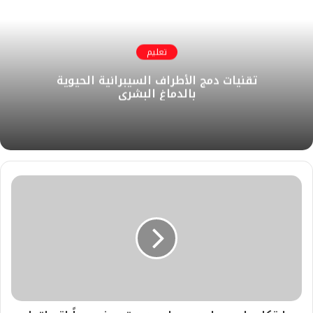
تعليم
​تقنيات دمج الأطراف السيبرانية الحيوية
بالدماغ البشري