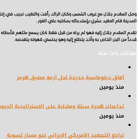
وصل المقدم جلال مع غروب الشمس وكان الرائد رأفت والنقيب نجيب في إنت
المدينة قام العقيد عشري بإستدعائه بمكتبه علي الفور .
تقدم المقدم جلال إليه فهو لم يراه من قبل فقط كان يسمع مثلهم فأعطاه ا
قدحاً من البن الخاص به وأخذ يتطلع إليه وهو يحتسي قهوته يتفحصه.
مقالات ذات صلة
آفاق دبلوماسية جديدة لحل أزمة مضيق هرمز
منذ يومين
تداعيات هجرة سبتة ومليلية على الاستراتيجية الجيو
منذ يومين
تراجع التصعيد الأمريكي الإيراني نحو مسار تسوية