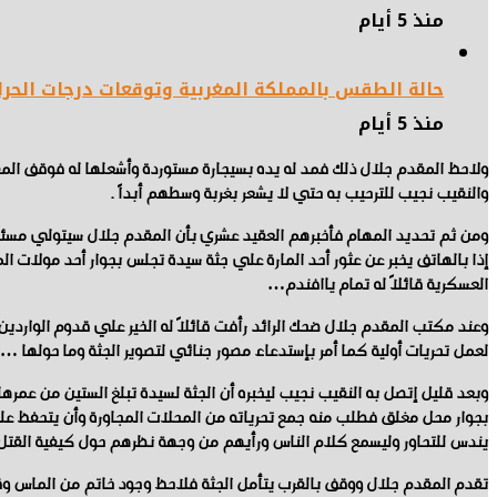
منذ 5 أيام
حالة الطقس بالمملكة المغربية وتوقعات درجات الحرا
منذ 5 أيام
ولاحظ المقدم جلال ذلك فمد له يده بسيجارة مستوردة وأشعلها له فوقف المقدم
والنقيب نجيب للترحيب به حتي لا يشعر بغربة وسطهم أبداً .
ومن ثم تحديد المهام فأخبرهم العقيد عشري بأن المقدم جلال سيتولي مسئولي
إذا بالهاتف يخبر عن عثور أحد المارة علي جثة سيدة تجلس بجوار أحد مولات ا
العسكرية قائلاً له تمام ياافندم…
وعند مكتب المقدم جلال ضحك الرائد رأفت قائلاً له الخير علي قدوم الواردي
لعمل تحريات أولية كما أمر بإستدعاء مصور جنائي لتصوير الجثة وما حولها …
وبعد قليل إتصل به النقيب نجيب ليخبره أن الجثة لسيدة تبلغ الستين من عمر
بجوار محل مغلق فطلب منه جمع تحرياته من المحلات المجاورة وأن يتحفظ علي 
يندس للتحاور وليسمع كلام الناس ورأيهم من وجهة نظرهم حول كيفية القت
تقدم المقدم جلال ووقف بالقرب يتأمل الجثة فلاحظ وجود خاتم من الماس و