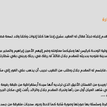
رة
 إنتباه خجلاً فقال له العقيد عشري إحنا هنا كلنا إخوات وكلنا ولاد تسعة فض
ة الوحدة كرئيسٍ لها وعليكما معاونته وضم إليهم الأمين إبراهيم والمخبر عب
لمدينة فتوجه بحديثه للمقدم جلال قائلاً له رزقك في رجلك وربني بقي شطارتك 
ن فابتسم له المقدم جلال وطلب من النقيب نجيب أن يذهب علي الفور إلي مكان
ها ويبدو من الفستان الأنيق الذي ترتديه أنها سيدة أرستقراطية من طبقة رفي
شاهد العيان أول من رآها وتحرك المقدم جلال والرائد رأفت إلي مكان الجريم
ل ….
قرط وسلسلة بها صورتها وصورة شابة كما لاحظ وجود سحجات متفرقة من جسد 