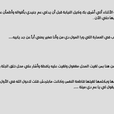
لأثناء أتي أشرف بك وكيل النيابة قبل أن يدلي عم جنيدي بأقواله وأطمأن 
ا حتي الآن .
ي العمارة اللي ورا المول دي من وأنا صغير يعني أباً عن جد يابيه…
ن هنا بس لقيت المحل مقفول ولقيت عليه يافطة وأشار علي محل خلف الجثة 
ا وبكلمها لقيتها قاطعة النفس وكانت مابتردش قلت لاحول الله في الأول أ
يقول لي يا عم دي ميتة ….