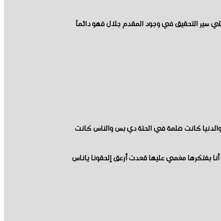
علي سير التحقيق في وجود المقدم جلال فهو دائمآ
والدنيا كانت ضلمة في الحتة دي بس والناس كانت
نا بفتكرها مغمي عليها قعدت أزعق إلحقونا ياناس