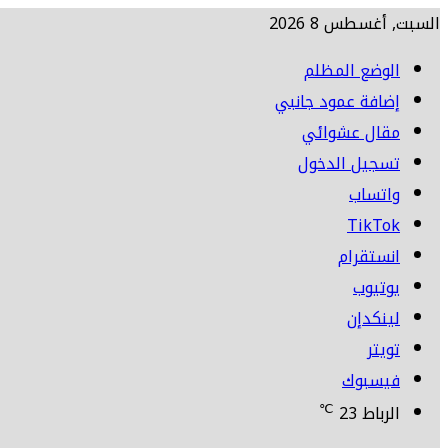
السبت, أغسطس 8 2026
الوضع المظلم
إضافة عمود جانبي
مقال عشوائي
تسجيل الدخول
واتساب
TikTok
انستقرام
يوتيوب
لينكدإن
تويتر
فيسبوك
℃
الرباط
23