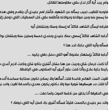
ولم يجد أية أثار تدل علي مقاومتها للقاتل.
فتوجه للنقيب نجيب يسأله عن الشهود فأشار لعم جنيدي أن يتقدم وفي هذه ا
ما يسمع عنه وعن صولاته وجولاته فأطلعه علي كل المعطيات التي توصل إليه
فتركه ليسأل الشاهد قائلاً له إسمك وسنك وبتشتغل أيه
أجابه الشاهد قائلاً إسمي عمك جنيدي وعندي خمسة وستين سنة وبشتغل بواب ف
فسأله وأيه اللي جابك لحد هنا ؟
أجابه قائلاً بإستهتار ملحوظ أهو اللي حصل بقي يابيه …
أنا كنت خرمان شاي وجيت من هنا عشان أشتري باكو شاي وكنت لازم أعدي م
رايحة جاية عادي وأنا كنت عاوز أعرف أيه المكتوب في اليافطة.
لقيت الست الهانم قاعدة قلت أسألها ولا يمكن تكون محتاجة مساعدة أخدمه
أنا قلت حد هيسقيها شوية مية ولا دكتور يكون معدي بالصدفة لقيت واحد ب
في الحقيقة أنا بخاف من كلمة الموت ولما خفت …
ولاذ عم جنيدي بالصمت قليلاً فسأله أشرف بك كمل أيه اللي خوفك ؟