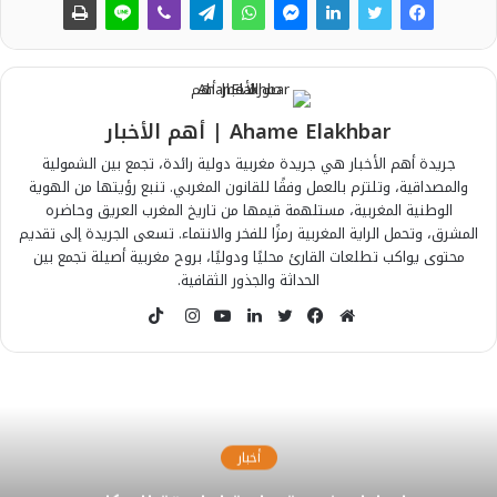
Ahame Elakhbar | أهم الأخبار
جريدة أهم الأخبار هي جريدة مغربية دولية رائدة، تجمع بين الشمولية
والمصداقية، وتلتزم بالعمل وفقًا للقانون المغربي. تنبع رؤيتها من الهوية
الوطنية المغربية، مستلهمة قيمها من تاريخ المغرب العريق وحاضره
المشرق، وتحمل الراية المغربية رمزًا للفخر والانتماء. تسعى الجريدة إلى تقديم
محتوى يواكب تطلعات القارئ محليًا ودوليًا، بروح مغربية أصيلة تجمع بين
الحداثة والجذور الثقافية.
T
i
م
ف
ت
ل
ي
ا
k
و
ي
و
ي
و
ن
T
ق
س
ي
ن
ت
س
o
ع
ب
ت
ك
ي
ت
k
ا
و
ر
د
و
ق
أخبار
ل
ك
إ
ب
ر