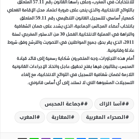
للانتخابات في المغرب، وعلى رأسها:القانون رقم 57.11 المتعلق
باللوائح الانتخابية، والذي ينص على ضرورة اعتماد محل الإقامة الفعلي
كمعيار أساسي للتسجيل.القانون التنظيمي رقم 59.11 المتعلق
بانتخاب أعضاء المجالس الجماعية، الذي يشدد على ضمان الشفافية
والنزاهة في العملية الانتخابية.الفصل 30 من الدستور المغربي لسنة
2011، الذي يقر بحق جميع المواطنين في التصويت والترشح وفق شروط
عادلة وقانونية.
أمام هذه التجاوزات، وجه المتضررون شكاية رسمية إلى قائد قيادة
المحبس، يطالبون فيها بفتح تحقيق عاجل واتخاذ الإجراءات القانونية
اللازمة لضمان شفافية التسجيل في اللوائح الانتخابية، مع إلغاء
التسجيلات المشبوهة التي لا تستند إلى أي أساس قانوني.
#آسا الزاك
#جماعة المحبس
الصحراء المغربية
المغاربة
المغرب