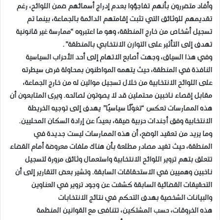
وأفاد متضررون بأنهم تفاجؤوا بعدم إدراج أسمائهم ضمن اللوائح، رغم
تقديمهم للوثائق التي تثبت إقامتهم الدائمة بالجماعة، بينما تم
تسجيل أشخاص من خارج المنطقة، وهو ما اعتبروه “ممارسة غير قانونية
تهدف إلى التأثير على التوازن الانتخابي بالمنطقة”.
وفي هذا السياق، وجهت أصابع الاتهام إلى أحد الأحزاب السياسية
النافذة في المنطقة، حيث يتهمه المواطنون بمحاولة فرض سيطرته
على اللوائح الانتخابية من خلال تسجيل موالين له من خارج الجماعة،
مقابل إقصاء ناخبين محتملين قد لا يصوتون لصالحه. ويرى المتابعون أن
هذه الممارسات تعكس “تغوّلًا سياسيًا” يهدف إلى توجيه الخريطة
الانتخابية وفق أجندات حزبية ضيقة، بعيدًا عن إرادة السكان المحليين.
وما يزيد من تعقيد الوضع، أن هذه الممارسات ليست جديدة في
المنطقة، حيث تفيد مصادر مطلعة بأن هناك ملفات معروضة أمام القضاء
تتعلق بتهم تزوير اللوائح الانتخابية واستعمال وثائق مزورة لتسجيل
ناخبين وهميين في الاستحقاقات السابقة. وتشير بعض التقارير إلى أن
التحقيقات القضائية السابقة كشفت عن وجود تزوير في العناوين
والبيانات الشخصية بهدف التحكم في نتائج الانتخابات
هذه الخروقات، حسب المشتكين، تتنافى مع القوانين المنظمة