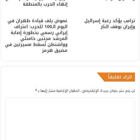
إنهاء الحرب بالمنطقة
ترامب يؤكد رغبة إسرائيل
غموض يلف قيادة طهران في
وإيران بوقف النار
اليوم الـ100 للحرب: اعتراف
إيراني رسمي بخطورة إصابة
المرشد مجتبى خامنئي
وواشنطن تُسقط مسيرتين في
مضيق هرمز
اترك تعليقاً
لن يتم نشر عنوان بريدك الإلكتروني.
الحقول الإلزامية مشار إليها بـ
*
ا
ل
ت
ع
ل