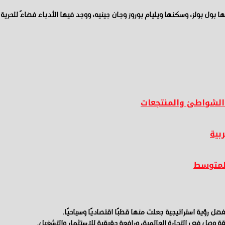
 بول بولز، وسكنها ويليام بوروز وجان جينيه، ووجد فيها الأدباء فضاءً للحرية 
 الشواطئ والمنتجعات
بية
لمتوسط
ل رؤية استراتيجية جعلت منها قطبًا اقتصاديًا وسياحيًا.
ة وصل في التجارة العالمية، ورافعة حقيقية للاستثمار والتشغيل.