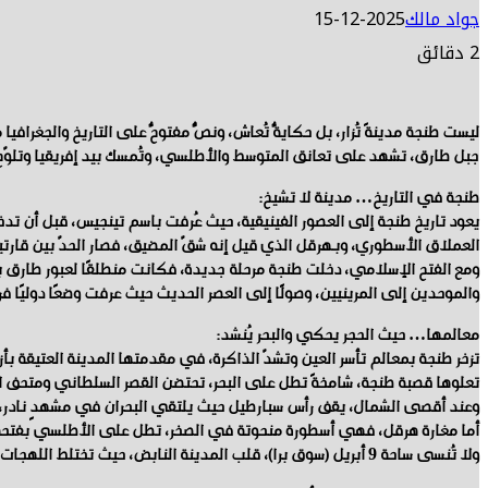
جواد مالك
2025-12-15
2 دقائق
ليست طنجة مدينةً تُزار، بل حكايةٌ تُعاش، ونصٌّ مفتوحٌ على التاريخ والجغراف
جبل طارق، تشهد على تعانق المتوسط والأطلسي، وتُمسك بيد إفريقيا وتلوّح لأور
طنجة في التاريخ… مدينة لا تشيخ:
يعود تاريخ طنجة إلى العصور الفينيقية، حيث عُرفت باسم تينجيس، قبل أن 
العملاق الأسطوري، وبـهرقل الذي قيل إنه شقّ المضيق، فصار الحدّ بين قارتي
ومع الفتح الإسلامي، دخلت طنجة مرحلة جديدة، فكانت منطلقًا لعبور طارق بن
والموحدين إلى المرينيين، وصولًا إلى العصر الحديث حيث عرفت وضعًا دوليًا ف
معالمها… حيث الحجر يحكي والبحر يُنشد:
تزخر طنجة بمعالم تأسر العين وتشدّ الذاكرة، في مقدمتها المدينة العتيقة بأزق
تعلوها قصبة طنجة، شامخةً تطل على البحر، تحتضن القصر السلطاني ومتحف ال
وعند أقصى الشمال، يقف رأس سبارطيل حيث يلتقي البحران في مشهدٍ نادر، لا ي
أما مغارة هرقل، فهي أسطورة منحوتة في الصخر، تطل على الأطلسي بفتحة تشبه
ولا تُنسى ساحة 9 أبريل (سوق برا)، قلب المدينة النابض، حيث تختلط اللهجات، وتتعانق الوجوه، وتُختصر طنجة في مشهد واحد.