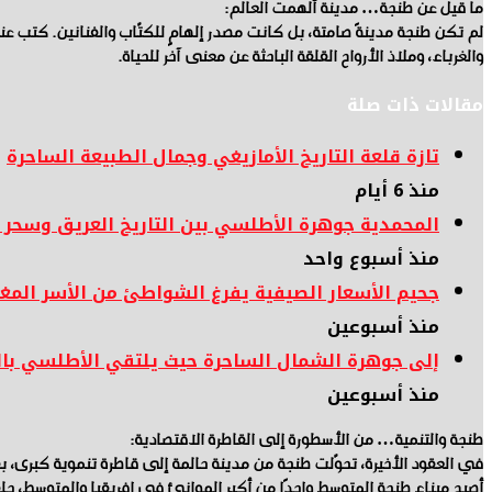
ما قيل عن طنجة… مدينة ألهمت العالم:
لم تكن طنجة مدينةً صامتة، بل كانت مصدر إلهامٍ للكتّاب والفنانين. كتب عنها
والغرباء، وملاذ الأرواح القلقة الباحثة عن معنى آخر للحياة.
مقالات ذات صلة
تازة قلعة التاريخ الأمازيغي وجمال الطبيعة الساحرة
منذ 6 أيام
المحمدية جوهرة الأطلسي بين التاريخ العريق وسحر
منذ أسبوع واحد
جحيم الأسعار الصيفية يفرغ الشواطئ من الأسر المغر
منذ أسبوعين
إلى جوهرة الشمال الساحرة حيث يلتقي الأطلسي با
منذ أسبوعين
طنجة والتنمية… من الأسطورة إلى القاطرة الاقتصادية:
في العقود الأخيرة، تحوّلت طنجة من مدينة حالمة إلى قاطرة تنموية كبرى، بفض
أصبح ميناء طنجة المتوسط واحدًا من أكبر الموانئ في إفريقيا والمتوسط، حلق