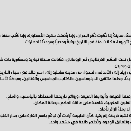
يا معًا، مدينةٌ إذا ذُكرت ذُكر البحران، وإذا وُصفت حضرت الأسطورة، وإذا كُتب
وبا، فكانت منذ فجر التاريخ بوابةً ومعبَرًا وموعدًا للحضارات.
تدخل تحت الحكم القرطاجي ثم الروماني، فكانت محطة تجارية وعسكرية ذات ش
ن وبحرين.
 زياد إلى الأندلس، لتتحول من مدينة ساحلية إلى اسمٍ خالد في سجل التاريخ
ريدًا، جعلها ملتقى الدبلوماسيين والكتاب والجواسيس والفنانين، وموطنًا لأسا
تها الضيقة، وأبوابها العتيقة، وروائح تاريخها المختلطة بالياسمين والملح.
فنون المغربية، شاهدة على عراقة الحكم ورصانة المكان.
ملّ الزائر تأمله.
 خريطة إفريقيا، كأن الطبيعة أرادت أن توقّع باسم القارة على جدار الخلود