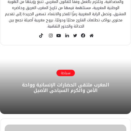
والمصداقية، وتلتزم بالعمل وفقًا للقانون المغربي. تنبع رؤيتها من الهوية
الوطنية المغربية، مستلهمة قيمها من تاريخ المغرب العريق وحاضره
المشرق، وتحمل الراية المغربية رمزًا للفخر والانتماء. تسعى الجريدة إلى تقديم
محتوى يواكب تطلعات القارئ محليًا ودوليًا، بروح مغربية أصيلة تجمع بين
الحداثة والجذور الثقافية.
T
i
م
ف
ت
ل
ي
ا
k
و
ي
و
ي
و
ن
T
ق
س
ي
ن
ت
س
o
ع
ب
ت
ك
ي
ت
k
ا
و
ر
د
و
ق
سياحة
ل
ك
إ
ب
ر
المغرب ملتقى الحضارات الإنسانية وواحة
و
ن
ا
الأمن والكرم السياحي الأصيل
ي
م
ب