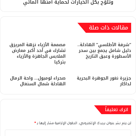
وتلوّح بكل الخيارات لحماية أمنها المائي
مقالات ذات صلة
“شرفة الأطلسي” الهادئة..
مصممة الأزياء نزهة المريزق
دليل شامل يجمع بين سحر
تشارك في أحد أكبر معارض
الأسطورة وعبق التاريخ
الملابس الجاهزة والأزياء
بتركيا
جزيرة نغور الجوهرة البحرية
صحراء لومبول… واحة الرمال
لداكار
الهادئة شمال السنغال
اترك تعليقاً
لن يتم نشر عنوان بريدك الإلكتروني.
الحقول الإلزامية مشار إليها بـ
*
ا