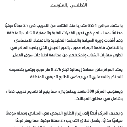
الأطلسي بالمتوسط
واستفاد حوالي 6554 متدربا منذ افتتاحه من التدريب في 25 مجالًا حرفيًا
مختلفًا، مما ساهم في تعزيز القدرات الفنية والمهنية للشباب بالمنطقة.
وقد أشادت وزيرة السياحة والصناعة التقليدية والاقتصاد الاجتماعي
والتضامن، فاطمة الزهراء عمور، بالدور الحيوي الذي يلعبه المركز في
تطوير مهارات الشباب وتمكينهم من مجابهة احتياجات سوق العمل.
يمتد المركز على مساحة إجمالية تبلغ 8.276 متر مربع، ويتميز بتصميمه
المبتكر والمعماري الذي يعكس الطابع الحرفي للمنطقة.
ويستوعب المركز 300 مقعد بيداغوجي، مما يتيح له تقديم تدريب فعال
وشامل في مختلف المجالات.
و يهدف المركز أيضًا إلى إبراز الطابع الحرفي في المباني وجعله موقعًا
سياحيًا جذابًا. يشمل نطاق التدريب 25 مهنة حرفية، مما يوفر فرصًا