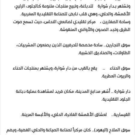
وتشتهر بـدار شوارة للدباغة، وتبيع منتجات متنوعة كالجلود، الزليج،
الأقمشة، والحلي، وهي قلب نابض للصناعة التقليدية المغربية.
وساحة الصفارين ، مركز تقليدي لصانعي النحاس، حيث تسمع صوت
الطرق وتجد الصحون والأواني المنقوشة.
سوق النجارين.. ساحة مخصصة للحرفيين الذين يصنعون المشربيات،
الطاولات، والصناديق الخشبية.
سوق الحناء .. يقع بالقرب من دار شوارة، ويشتهر بمنتجات الحناء
والزيوت العطرية.
دار شوارة .. أشهر مدابغ المدينة، مكان فريد لمشاهدة عملية دباغة
الجلود التقليدية.
القيسارية.. لعشاق الأقمشة الفاخرة، الحلي، والألبسة المزينة.
سوق الملاح (اليهود).. كان مركزاً لصناعة الصياغة والحلي الفضية، ويضم