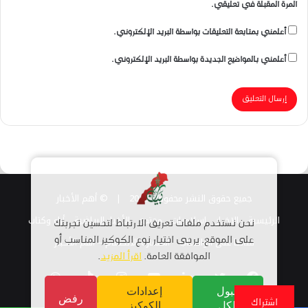
المرة المقبلة في تعليقي.
أعلمني بمتابعة التعليقات بواسطة البريد الإلكتروني.
أعلمني بالمواضيع الجديدة بواسطة البريد الإلكتروني.
جميع حقوق النشر محفوظة 2026 |
© أهم الأخبار
الرئيسية
الاخبار
اسلاميات
مجتمع
الأخبار الرياضية
أراء وكتاب
نحن نستخدم ملفات تعريف الارتباط لتحسين تجربتك
قناتنا على الواتساب
على الموقع. يرجى اختيار نوع الكوكيز المناسب أو
استمارة الانضمام – أهم الأخبار
الموافقة العامة.
اقرأ المزيد
.
فيسبوك
تويتر
لينكدإن
يوتيوب
انستقرام
TikTok
واتساب
قبول
إعدادات
رفض
اشتراك
الكل
الكوكيز