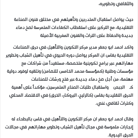
والثقافي وتطويره،
حيث يواصل استقبال المتدربين وتأهيلهم في مختلف فنون الصناعة
التقليدية، مع التركيز على استقطاب الكفاءات المتمرسة لضخ دماء
جديدة والحفاظ على التراث والفنون المغربية الأصيلة
واكد احمد ابو جعفر مدير مركز التكوين والتأهيل في حرف الصناعات
التقليدية بفاس ان المركز يواصل دوره الحيوي في تأهيل الشباب وتطوير
مهاراتهم عبر برامج تكوينية متخصصة، مستفيداً من شراكات مع
مؤسسات وطنية (كمؤسسة محمد الخامس للتضامن) وتلقيه لوفود دولية
مهتمة، من أجل ضخ دماء جديدة عبر فتح ورشات للصناعات
كـ الجبص واستقبال طلبات الصناع المتمرسين، مؤكداً على أهمية
الحرف التقليدية بفاس (كالزليج، البروكار، الخزف) في الاقتصاد المحلي
وكتراث ثقافي غني.
وقال احمد ابو جعفر ان مركز التكوين والتأهيل في فاس بالبطحاء له
إنجازات ملموسة في مجال تأهيل الشباب وتطوير مهاراتهم في مجالات
الحرف اليدوية.