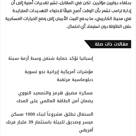
بحلفاء دوليين مؤثرين. لكن في المقابل، تشير تقديرات أمنية إلى أن
إدارة ترامب تشعر بأن الوقت أصبح ضيقًا لاحتواء التهديدات المتزايدة
في محيط الكاريبي، ما يدفع البيت الأبيض إلى وضع الخيارات العسكرية
على الطاولة دون استبعاد أي احتمال.
مقالات ذات صلة
إسبانيا تؤكد حماية شنغن وسط أزمة سبتة
مؤشرات أمريكية إيرانية نحو تسوية
دبلوماسية مرتقبة
عسكرة مضيق هرمز والتصعيد النووي
يضعان أمن الطاقة العالمي على المحك
السنغال تطلق مشروعاً لبناء 1000 مسكن
ميسر وصديق للبيئة باستثمار 39 مليار فرنك
أفريقي