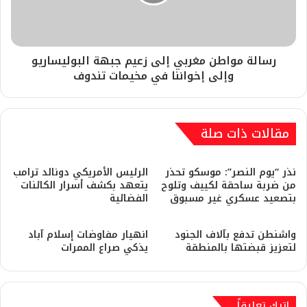
رسالة مواطن مغربي إلى زعيم جبهة البوليساريو
وإلى إخواننا في مخيمات تندوف
مقالات ذات صلة
نذر “يوم النصر”: موسكو تحذر
الرئيس الأمريكي دونالد ترامب
من ضربة ساحقة لكييف وتلوح
يتعهد بكشف أسرار الكائنات
بتصعيد عسكري غير مسبوق
الفضائية
​واشنطن تدفع بآلاف الجنود
انهيار مفاوضات إسلام آباد
لتعزيز قبضتها بالمنطقة
يذكي صراع الممرات
اترك تعليقاً