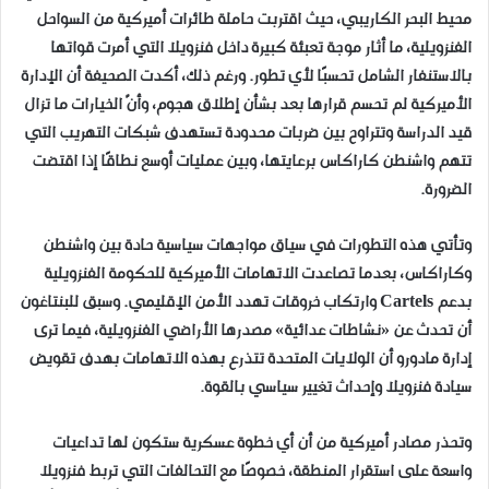
محيط البحر الكاريبي، حيث اقتربت حاملة طائرات أميركية من السواحل
الفنزويلية، ما أثار موجة تعبئة كبيرة داخل فنزويلا التي أمرت قواتها
بالاستنفار الشامل تحسبًا لأي تطور. ورغم ذلك، أكدت الصحيفة أن الإدارة
الأميركية لم تحسم قرارها بعد بشأن إطلاق هجوم، وأنّ الخيارات ما تزال
قيد الدراسة وتتراوح بين ضربات محدودة تستهدف شبكات التهريب التي
تتهم واشنطن كاراكاس برعايتها، وبين عمليات أوسع نطاقًا إذا اقتضت
الضرورة.
وتأتي هذه التطورات في سياق مواجهات سياسية حادة بين واشنطن
وكاراكاس، بعدما تصاعدت الاتهامات الأميركية للحكومة الفنزويلية
بدعم Cartels وارتكاب خروقات تهدد الأمن الإقليمي. وسبق للبنتاغون
أن تحدث عن «نشاطات عدائية» مصدرها الأراضي الفنزويلية، فيما ترى
إدارة مادورو أن الولايات المتحدة تتذرع بهذه الاتهامات بهدف تقويض
سيادة فنزويلا وإحداث تغيير سياسي بالقوة.
وتحذر مصادر أميركية من أن أي خطوة عسكرية ستكون لها تداعيات
واسعة على استقرار المنطقة، خصوصًا مع التحالفات التي تربط فنزويلا