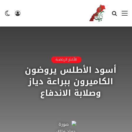
القائمة
بحث
تسجيل
ال
عن
الدخول
ال
الأخبار الرياضية
أسود الأطلس يروضون
الكاميرون ببراعة دياز
وصلابة الاندفاع