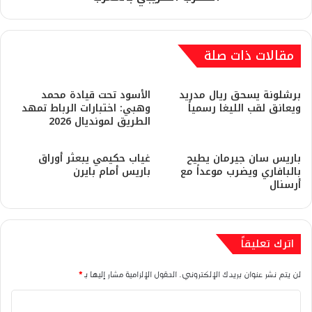
مقالات ذات صلة
برشلونة يسحق ريال مدريد
​الأسود تحت قيادة محمد
ويعانق لقب الليغا رسمياً
وهبي: اختبارات الرباط تمهد
الطريق لمونديال 2026
باريس سان جيرمان يطيح
غياب حكيمي يبعثر أوراق
بالبافاري ويضرب موعداً مع
باريس أمام بايرن
أرسنال
اترك تعليقاً
لن يتم نشر عنوان بريدك الإلكتروني.
الحقول الإلزامية مشار إليها بـ
*
ا