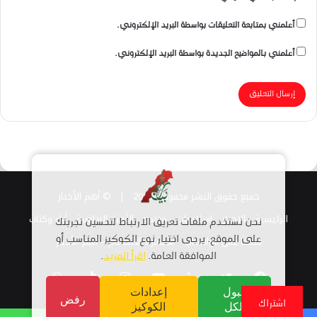
أعلمني بمتابعة التعليقات بواسطة البريد الإلكتروني.
أعلمني بالمواضيع الجديدة بواسطة البريد الإلكتروني.
جميع حقوق النشر محفوظة 2026 |
© أهم الأخبار
الرئيسية
الاخبار
اسلاميات
مجتمع
الأخبار الرياضية
أراء وكتاب
نحن نستخدم ملفات تعريف الارتباط لتحسين تجربتك
قناتنا على الواتساب
على الموقع. يرجى اختيار نوع الكوكيز المناسب أو
استمارة الانضمام – أهم الأخبار
الموافقة العامة.
اقرأ المزيد
.
فيسبوك
تويتر
لينكدإن
يوتيوب
انستقرام
TikTok
واتساب
قبول
إعدادات
رفض
اشتراك
الكل
الكوكيز