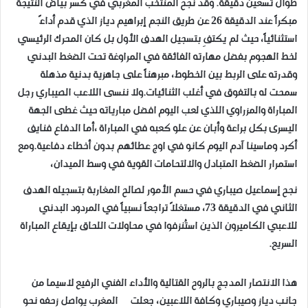
طوال تسعين دقيقة. وقد نجح المنتخب المغربي في كسر بياض النتيجة
مبكراً عند الدقيقة 26 عن طريق النجم إبراهيم دياز الذي قدم أداءً
استثنائياً، حيث لم يكتفِ بتسجيل الهدف الأول بل كان المحرك الرئيسي
لخط الهجوم بفضل مهارته الفائقة في المراوغة تحت الضغط البدني
وقدرته على الربط بين الخطوط، مبرهناً على جاهزية بدنية مذهلة
سمحت له بالتفوق في أغلب الثنائيات.ولا ننسى اللاعب الصيباري رجل
المباراة والمزراوي اللذي لعب اليوم افضل مبارياته حيث غطى الجهة
اليسرى بكل براعة وأبان عن علو كعبه في المباراة ،أما الدفاع فنايف
أكرد وماسينا آدم اليوم كانو في اوج عطائهم بدون أخطاء دفاعية.ومع
استمرار الضغط المتبادل والالتحامات القوية في وسط الميدان،
نجح إسماعيل صيباري في حسم الأمور لصالح المغاربة بتسجيله الهدف
الثاني في الدقيقة 73، مستغلاً تراجعاً نسبياً في المردود البدني
للاعبي الكاميرون الذين استُنزفوا في محاولات اللحاق بإيقاع المباراة
السريع.
هذا الانتصار المدجج بالروح القتالية والأداء الفني الرفيع لاسيما من
جانب دياز وصيباري وكافة اللاعبين، جعلت المغرب يواصل زحفه نحو