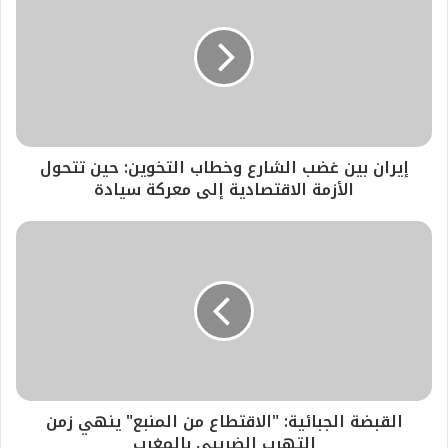
إيران بين غضب الشارع وخطاب التخوين: حين تتحول
الأزمة الاقتصادية إلى معركة سيادة
​القبضة الجبائية: "الاقتطاع من المنبع" ينهي زمن
التهرب الضريبي بالمغرب