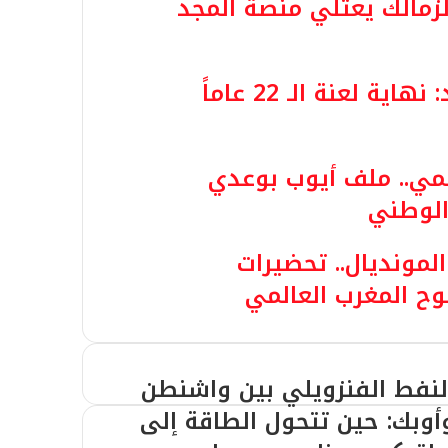
لزمالك يعتلي منصة المجد
أرسنال يستعيد العرش المفقود: نهاية لعنة الـ 22 عاماً
لمي.. ملف أيوب بوعدي
الوطني
المونديال.. تحضيرات
ح المغرب العالمي
لنفط الفنزويلي بين واشنطن
أوبك: حين تتحول الطاقة إلى