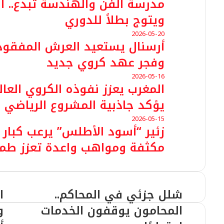
​مدرسة الفن والهندسة تُبدع.. ا
ويتوج بطلاً للدوري
2026-05-20
وفجر عهد كروي جديد
2026-05-16
المغرب يعزز نفوذه الكروي العا
يؤكد جاذبية المشروع الرياضي 
2026-05-15
​زئير “أسود الأطلس” يرعب كبار 
مكثفة ومواهب واعدة تعزز طمو
شلل جزئي في المحاكم..
ا
المحامون يوقفون الخدمات
و