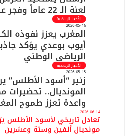
لعنة الـ 22 عاماً وفجر عهد كروي جديد
الأخبار الرياضية
2026-05-16
المغرب يعزز نفوذه الك
أيوب بوعدي يؤكد جاذب
الرياضي الوطني
الأخبار الرياضية
2026-05-15
​زئير “أسود الأطلس” ير
المونديال.. تحضيرات 
واعدة تعزز طموح المغر
2026-06-14
تعادل تاريخي لأسود الأطلس يزلز
مونديال ألفين وستة وعشرين