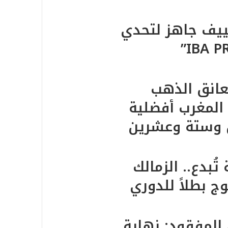
ييف جاهز لتحدي
انق الذهب
المغرب أفضلية
ن وستة وعشرين
ُبدع.. الزمالك
ج بطلاً للدوري
المفقود: نهاية