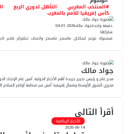
الوسوم
#المنتخب المغربي
التأهل لدوري الربع
ال
كأس إفريقيا للأمم بالمغرب
دقيقة واحدة
جواد مالك
2026-01-04
شاركها
فيسبوك
تويتر
لينكدإن
ماسنجر
ماسنجر
واتساب
تيلقرام
ڤايبر
لاي
جواد مالك
مدير عام و رئيس تحرير جريدة أهم الأخبار الدولية. أمين عام الإتحاد الد
محرري الشرق الأوسط وشمال إفريقيا. أمين سر منظمة أواصر السلام الع
أقرأ التالي
الأخبار الرياضية
2026-06-14