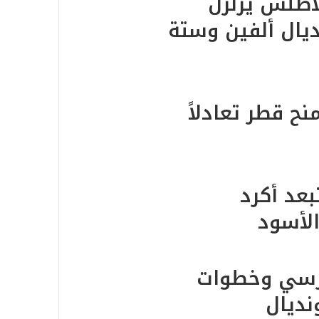
أطلس يزلزل
ديال ألفين وستة
نح قطر تعادلاً
بعد أكرد
الأسود
يرسي وخطوات
نديال