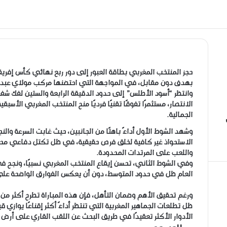
حجز المنتخب المغربي بطاقة العبور إلى دور ربع نهائي كأس إفريق
بهدف دون مقابل، في المواجهة التي احتضنها مركب مولاي عبد ال
وانتظر “أسود الأطلس” إلى حدود الدقيقة الرابعة والستين لفك شفر
الانتصار، مستثمرًا تفوقًا تقنيًا فرديًا منح المنتخب المغربي الأ
الجمالية.
وشهد الشوط الأول أداءً باهتًا من الجانبين، حيث غابت السرعة وا
الاستحواذ غير كافية لخلق فرص حقيقية، في ظل تكتل دفاعي محك
واللعب على المرتدات المحدودة.
وفي الشوط الثاني، تحسن إيقاع المنتخب المغربي نسبيًا، ونجح ف
العام ظل في حدود المتوسط، دون أن يعكس الفوارق الواضحة على م
ورغم تحقيق الأهم وضمان التأهل، فإن هذه المباراة تطرح أكثر م
ظل تطلعات الجماهير المغربية التي تنتظر أداءً أكثر إقناعًا يوازي
الأدوار الأكثر تعقيدًا في طريق البحث عن اللقب القاري على أرض 