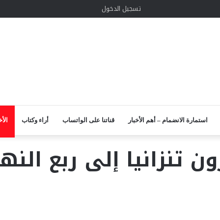
الوضع
إضافة
مقال
واتساب
TikTok
انستقرام
يوتيوب
لينكدإن
تويتر
تسجيل الدخول
المظلم
عمود
عشوائي
جانبي
استمارة الانضمام – أهم الأخبار
قناتنا على الواتساب
أراء وكتاب
الأخ
ن تنزانيا إلى ربع ال