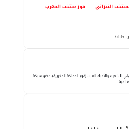
منتخب التنزاني
فوز منتخب المغرب
ن
طباعة
ولي للشعراء والأدباء العرب (فرع المملكة المغربية). عضو شبكة
المية