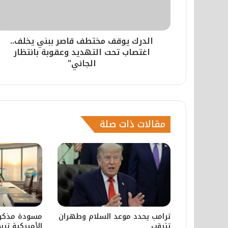
الدرك يوقف مختطف قاصر ببني يخلف..
اغتصاب تحت التهديد وعقوبة بانتظار
الجاني"
مقالات ذات صلة
ترامب يحدد موعد السلام وطهران
مسودة مذكرة 
تترقب
الأميركية تر