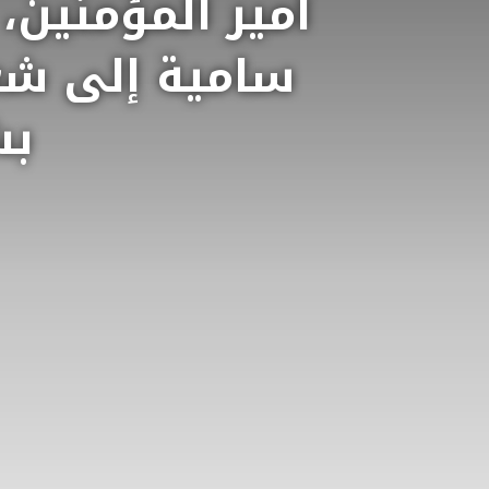
أمير المؤمنين، 
سامية إلى شع
بش