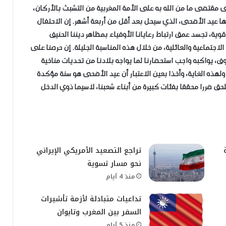
لى مقتضى ما من الله به على الأمة المغربية من التشبث بالأركان،
منها عيد الأضحى، الذي سيحل بعد أقل من أربعة أشهر. إن الاحتفال
وية، تجسد عمق ارتباط رعايانا الأوفياء بمظاهر ديننا الحنيف
اجتماعية والعائلية، من خلال هذه المناسبة الجليلة. إن حرصنا على
، يواكبه واجب استحضارنا لما يواجه بلادنا من تحديات مناخية
ولهذه الغاية، وأخذا بعين الاعتبار أن عيد الأضحى هو سنة مؤكدة
حق ضررا محققا بفئات كبيرة من أبناء شعبنا، لاسيما ذوي الدخل
تراجع التصعيد الأمريكي الإيراني
نحو مسار تسوية
منذ 4 أيام
تداعيات متبادلة لأزمة تأشيرات
السفر بين المغرب وتايوان
منذ 5 أيام