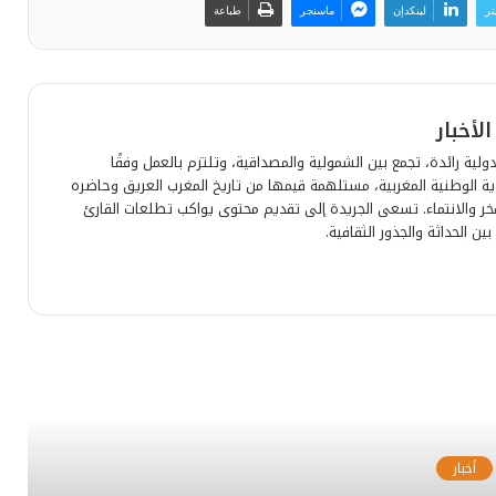
تر
لينكدإن
ماسنجر
طباعة
لية رائدة، تجمع بين الشمولية والمصداقية، وتلتزم بالعمل وفقًا
وية الوطنية المغربية، مستلهمة قيمها من تاريخ المغرب العريق وحاضره
للفخر والانتماء. تسعى الجريدة إلى تقديم محتوى يواكب تطلعات القارئ
بين الحداثة والجذور الثقافية.
رأ التالي
أخبار