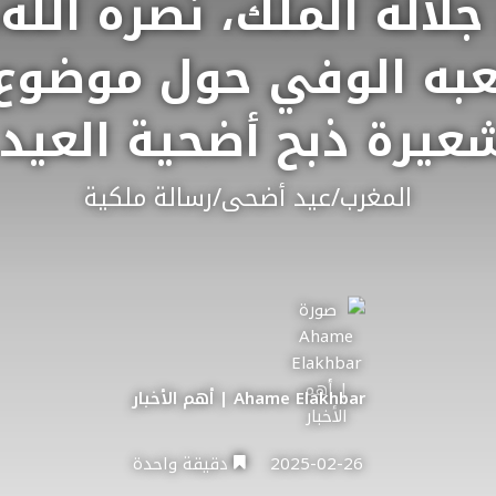
جلالة الملك، نصره الله
به الوفي حول موضوع 
عيرة ذبح أضحية العيد
المغرب/عيد أضحى/رسالة ملكية
Ahame Elakhbar | أهم الأخبار
2025-02-26
دقيقة واحدة