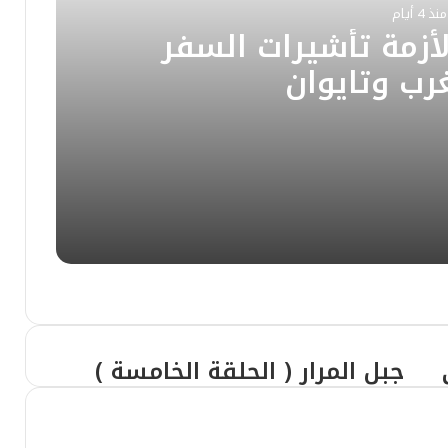
منذ 4 أيام
لأزمة تأشيرات السفر
رب وتايوان
لسفر بين المغرب وتايوان
باب ظهوره وطرق علاجه الفعالة
جبل المرار ( الحلقة الخامسة )
 طب الأيض