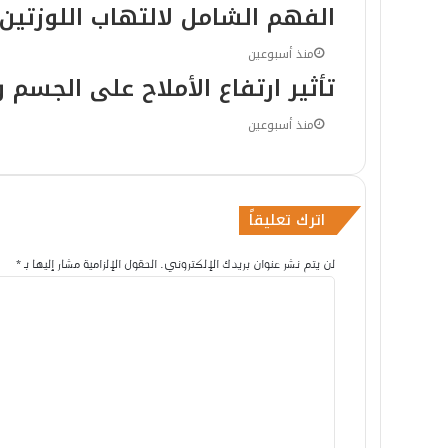
الفهم الشامل لالتهاب اللوزتين
منذ أسبوعين
منذ أسبوع واحد
تأثير ارتفاع الأملاح على الجسم
جفاف العين حالة شائعة تستوجب
منذ أسبوعين
منذ أسبوعين
هرمون التوستستيرون: التعريف، 
اترك تعليقاً
لن يتم نشر عنوان بريدك الإلكتروني.
الحقول الإلزامية مشار إليها بـ
*
ا
منذ أسبوعين
ل
توقيف أربعة متطرفين في عمليا
ت
ع
ل
ي
ق
*