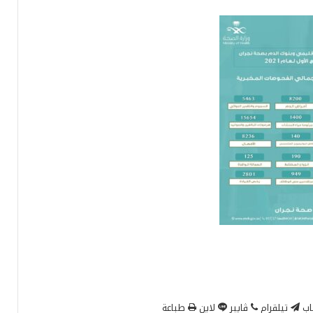
اب
تيلقرام
ڤايبر
لاين
طباعة