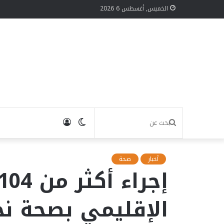
الخميس, أغسطس 6 2026
الوضع
تسجيل
بحث
المظلم
الدخول
عن
أخبار
صحة
الإقليمي بصحة نج