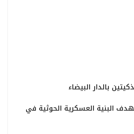
لحركات المالية المشبوهة بالمغرب
خوخة صحية ومستدامة
كيتين بالدار البيضاء
كي الاستراتيجي الأخير
هدف البنية العسكرية الحوثية في
ن أزمة الطاقة