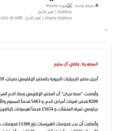
دقيقة واحدة
Ahame Elakhbar | أهم الأخبار
2021-05-03
السعودية : وافي آل سليم
أجرى مختبر الجزيئيات الحيوية بالمختبر الإقليمي بنجران، 19459 فحصاً لفيروس “كورونا”، وذلك خلال الربع الأول من العام 2021.
جرثومي لمياه المنشآت، و 15654 فحصاً لهرمونات البالغين.