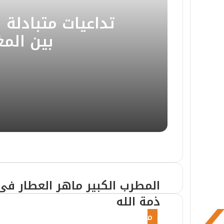
تداعيات متبادلة 
بين المغ
منذ 4 أيام
تداعيات متبادلة لأزمة تأشيرات ا
منذ 5 أيام
​الدليل الشامل لفهم القمل وأس
المطرب الكبير ماهر العطار فى
ذمة الله
منذ 6 أيام
م
ثورة علاج الببتيدات الحديثة في