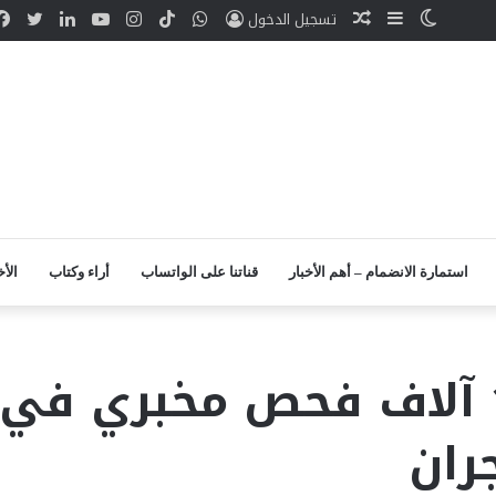
الوضع
إضافة
مقال
واتساب
TikTok
انستقرام
يوتيوب
لينكدإن
تويت
تسجيل الدخول
المظلم
عمود
عشوائي
جانبي
استمارة الانضمام – أهم الأخبار
قناتنا على الواتساب
أراء وكتاب
الأخ
إجراء أكثر من 104 آلاف فحص مخبري
ران