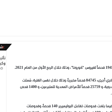
شا
إ
غ
ل
تأثي
ا
وكيف
ق
م
وأوضحت “صحة نجران” أن المختبر الإقليمي وبنك الدم المركزي أجرى، 84745 فحصاً مخبرياً، وذلك خلال نفس الفترة، شملت
8200 فحص لعينات أمراض الدم، و 5463 فحصاً للسموم والأدوية، و 25759 فحصاً للأمراض المعدية للمتبرعين، و 1400 فحص
وأضافت أن عدد فحوصات الفيروسات بلغ 11306 فحوصات، فيما بلغت فحوصات تفاعل البوليميريز 140 فحصاً، وفحوصات