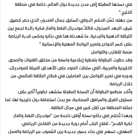
في نسخها المقبلة إلى مدن جديدة حول العالم، خاصة في منطقة
الخليج.”
من جهته، ثمّن الحكم الدولي السابق جمال الغندور، الذي حضر كضيف
شرف، الجهد المبذول، قائلاً:مونديال النفط والغاز فكرة رائدة تجمع بين
اللياقة الذهنية والبدنية. ما شهدناه هنا في باكو يعكس قدرة الرياضة
على كسر الحواجز وتعزيز الروابط المهنية والإنسانية.”
منصة للتقارب والتواصل
وقد حظيت البطولة بتغطية إعلامية واسعة من مختلف القنوات والصحف
الخليجية والعربية، التي سلطت الضوء على الأهداف النبيلة للمونديال،
ودوره في تعزيز التواصل بين العاملين في قطاع الطاقة العالمي من
خلال الرياضة.
وأكد منظمو البطولة أن النسخة المقبلة ستشهد تطويراً أكبر على
مستوى الفرق والمرافق المصاحبة، مع بحث استضافة دول خليجية لها، لما
تمثله المنطقة من ثقل كبير في مجال الطاقة.
وبهذا تُختتم في باكو نسخة أولى ناجحة من “مونديال النفط والغاز
لكرة القدم”، لتفتح الباب أمام دورة جديدة من التفاعل الرياضي
المهني، تسهم في بناء جسور جديدة بين الشعوب عبر الرياضة والعمل