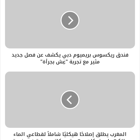
فندق ريكسوس بريميوم دبي يكشف عن فصل جديد
مثير مع تجربة "عِش بجرأة"
المغرب يطلق إصلاحًا هيكليًا شاملاً لقطاعي الماء