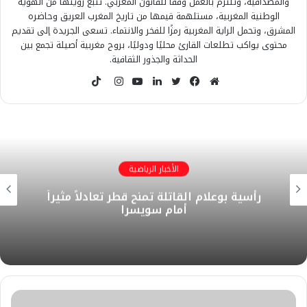
والمصداقية، وتلتزم بالعمل وفقًا للقانون المغربي. تنبع رؤيتها من الهوية
الوطنية المغربية، مستلهمة قيمها من تاريخ المغرب العريق وحاضره
المشرق، وتحمل الراية المغربية رمزًا للفخر والانتماء. تسعى الجريدة إلى تقديم
محتوى يواكب تطلعات القارئ محليًا ودوليًا، بروح مغربية أصيلة تجمع بين
الحداثة والجذور الثقافية.
T
i
م
ف
ت
ل
ي
ا
k
و
ي
و
ي
و
ن
T
ق
س
ي
ن
ت
س
o
ع
ب
ت
ك
ي
ت
k
ا
و
ر
د
و
ق
الأخبار الرياضية
ل
ك
إ
ب
ر
​رأسية بوعلام القاتلة تمنح قطر تعادلاً مثيراً
و
ن
ا
أمام سويسرا
ي
م
ب