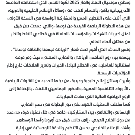
وحظي مونديال النفط والغاز 2025 لكرة القدم، الذي استضافته العاصمة
الأذربيجانية باكو، باهتمام لافت في وسائل الإعلام الخليجية والعربية،
التي أثنت على التنظيم المميز والمشاركة الواسعة في النسخة الأولى
من هذه البطولة الرياضية الفريدة من نوعها، والتي جمعت بين فرق
تمثل كبريات الشركات والمؤسسات العاملة في قطاعي النفط والغاز
من مختلف أنحاء العالم.
وتميز الحدث، الذي أقيم تحت شعار “الرياضة تجمعنا والطاقة توحدنا”،
بجمعه بين روح التنافس الرياضي والتقارب المهني، حيث وفر فرصة
استثنائية للعاملين في القطاع لتبادل الخبرات وتعزيز العلاقات خارج إطار
المؤتمرات الرسمية.
وأبرزت وسائل إعلام خليجية وعربية، من بينها العديد من القنوات الرياضية
، الأجواء التنافسية المميزة، والحضور الجماهيري اللافت، بالإضافة إلى
الروح الرياضية العالية التي سادت المباريات.
كما سلطت التغطيات الضوء على دور البطولة في دعم التقارب
الإنساني والثقافي بين المشاركين، خاصة في ظل تمثيل فرق من عدد
من دول الخليج العربي ، إلى جانب فرق من أوروبا وآسيا الوسطى.
وأشاد الإعلام الخليجي بحسن التنظيم والدقة اللوجستية في إدارة