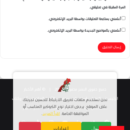
المرة المقبلة في تعليقي.
أعلمني بمتابعة التعليقات بواسطة البريد الإلكتروني.
أعلمني بالمواضيع الجديدة بواسطة البريد الإلكتروني.
جميع حقوق النشر محفوظة 2026 |
© أهم الأخبار
الرئيسية
الاخبار
اسلاميات
مجتمع
الأخبار الرياضية
أراء وكتاب
نحن نستخدم ملفات تعريف الارتباط لتحسين تجربتك
قناتنا على الواتساب
على الموقع. يرجى اختيار نوع الكوكيز المناسب أو
استمارة الانضمام – أهم الأخبار
الموافقة العامة.
اقرأ المزيد
.
فيسبوك
تويتر
لينكدإن
يوتيوب
انستقرام
TikTok
واتساب
قبول
إعدادات