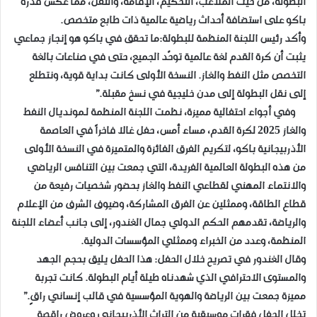
البطولة، من حيث الملاعب، التحكيم، الإقامة، والنقل، مما عكس قدرة
باكو على استضافة أحداث رياضية عالمية ذات طابع متخصص.
وأكد رئيس اللجنة المنظمة للبطولة:ما تحقق في باكو هو إنجاز جماعي
يثبت أن كرة القدم لغة عالمية توحّد الجميع، حتى في صناعات بالغة
التخصص مثل النفط والغاز. النسخة الأولى كانت بداية قوية، ونتطلع
إلى نقل البطولة إلى مدن خليجية في نسخ مقبلة.”
وفي أجواء احتفالية مميزة، نظمت اللجنة المنظمة لـمونديال النفط
والغاز 2025 لكرة القدم، مساء أمس، حفل غالا فاخراً في العاصمة
الأذربيجانية باكو، لتكريم الفرق الفائزة والمتميزة في النسخة الأولى
من هذه البطولة العالمية الفريدة، التي جمعت بين التنافس الرياضي
والانتماء المهني لقطاعي النفط والغاز بحضور شخصيات رفيعة من
قطاع الطاقة، وممثلين عن الفرق المشاركة، وضيوف الشرف من الإعلام
والرياضة، تقدمهم الحكم الدولي جمال الغندور، إلى جانب أعضاء اللجنة
المنظمة، وعدد من الخبراء وممثلي المؤسسات الدولية.
وقال الغندور في تصريح خلال الحفل: هذا الحفل يليق بحجم الجهد
والمستوى الاحترافي الذي شهدناه طيلة أيام البطولة. كانت تجربة
مميزة جمعت بين الرياضة والهوية المؤسسية في قالب إنساني راقٍ.”
تخلل الحفل فقرات موسيقية من التراث الأذربيجاني وعروض راقصة