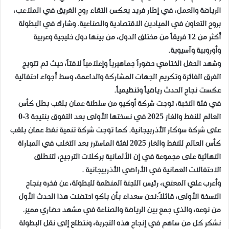
الرياضة والعمل، في إطار فريد يعكس التقاء روح الفريق في الملاعب،
بروح التعاون في الميادين الاقتصادية والصناعية. وشارك في البطولة
أكثر من 12 فريقاً من مختلف الدول، من بينها دول خليجية وعربية
وأوروبية وآسيوية.
وشهد الحفل الختامي حضوراً جماهيرياً وإعلامياً لافتاً، حيث تم تتويج
الفرق الفائزة وتكريم الجهات المشاركة والداعمة، وسط أجواء احتفالية
عكست نجاح الحدث رياضياً وتنظيمياً.
في فئة النخبة، توجت شركة أوكيو من سلطنة عمان بلقب بطل كأس
العالم للنفط والغاز 2025 في نسختها الأولى بعد التفوق بنتيجة 3-0
على شركة سوكار الأذربيجانية. كما توجت شركة تنمية نفط عمان بلقب
كأس العالم للنفط والغاز 2025 لفئة الماسترز بعد التغلب في المباراة
النهائية على مجموعة في إن الألمانية بركلات الترجيح، لتنطلق
الاحتفالات العمانية في الأراضي الأذربيجانية .
وأعرب علي المعني، رئيس اللجنة المنظمة للبطولة، عن فخره بنجاح
النسخة الأولى، قائلاً:نحن سعداء بأن باكو احتضنت هذا الحدث الأول
من نوعه، والذي جمع بين الرياضة والصناعة في مشهد حضاري مميز.
نشكر كل من ساهم في إنجاح هذه التجربة، ونتطلع إلى نقل البطولة