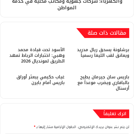
والكهرباء: شركات جهوية ومكاتب محلية في خدمة
المواطن
مقالات ذات صلة
برشلونة يسحق ريال مدريد
​الأسود تحت قيادة محمد
ويعانق لقب الليغا رسمياً
وهبي: اختبارات الرباط تمهد
الطريق لمونديال 2026
باريس سان جيرمان يطيح
غياب حكيمي يبعثر أوراق
بالبافاري ويضرب موعداً مع
باريس أمام بايرن
أرسنال
اترك تعليقاً
لن يتم نشر عنوان بريدك الإلكتروني.
الحقول الإلزامية مشار إليها بـ
*