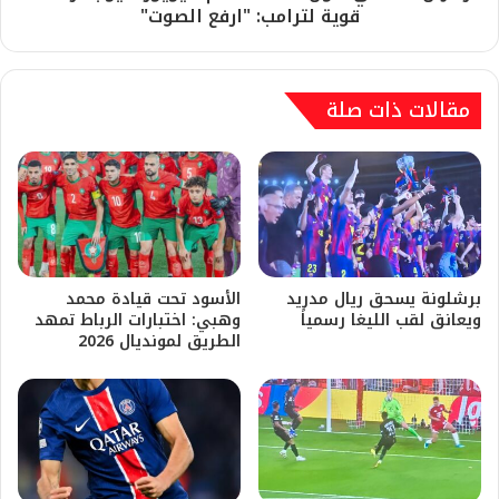
قوية لترامب: "ارفع الصوت"
مقالات ذات صلة
برشلونة يسحق ريال مدريد
​الأسود تحت قيادة محمد
ويعانق لقب الليغا رسمياً
وهبي: اختبارات الرباط تمهد
الطريق لمونديال 2026