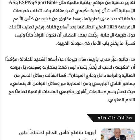
تقارير صحفية من مواقع رياضية عالمية مثل SportBible وESPN وAS
الإسبانية أكدت أن إصابة حكيمي تبدو مقلقة، وقد تتطلب فحوصات
دقيقة لتحديد مدى خطورتها، وسط مخاوف من غيابه عن كأس الأمم
الإفريقية 2025 المقرر انطلاقها بعد أسابيع قليلة. ورغم تضارب الأنباء
حول طبيعة الإصابة، رجّحت بعض المصادر أن تكون التواءً حادًا وليس
كسراً، ما يفتح باب الأمل في عودته القريبة.
من جانبه، عبّر مدرب باريس سان جيرمان عن أسفه الشديد للحادثة، مؤكدًا
أن “حكيمي لاعب لا يُقدّر بثمن، ليس فقط بمهارته وسرعته، بل بروحه
القتالية والتزامه داخل وخارج الميدان”. كما انهالت رسائل الدعم من
جماهير النادي الباريسي ومن المغاربة عبر وسائل التواصل الاجتماعي،
حيث تصدّر وسم #سلامات_أشرف_حكيمي المنصات الرقمية تضامنًا مع
النجم المغربي.
مقالات ذات صلة
أوروبا تقاطع كأس العالم احتجاجاً على