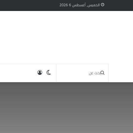
الخميس, أغسطس 6 2026
الوضع
تسجيل
بحث
المظلم
الدخول
عن