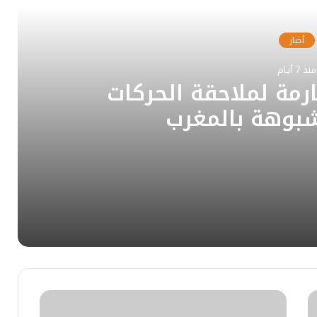
ر
ب
إ
ك
ل
ا
ن
و
أخبار
م
ي
ب
منذ 7 أيام
رمة لملاحقة الحركات
شبوهة بالمغرب
ات المالية المشبوهة بالمغرب
لاستراتيجي الأخير