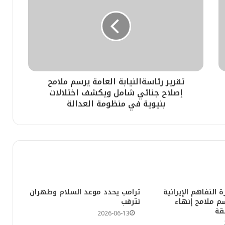
مة الطاقة
تقرير رئاسةالنيابة العامة يرسم ملامح
إصلاح جنائي شامل ويكشف اختلالات
نية بفاس
بنيوية في منظومة العدالة
 بالدار البيضاء
التفاهم الإيرانية
ترامب يحدد موعد السلام وطهران
سم ملامح إنهاء
تترقب
لبنية العسكرية الحوثية في الحديدة
قة
2026-06-13