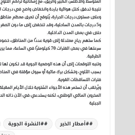
المتوسط والأطلس الكبير والريف، مع إمكانية تراكم الثلوج
نتيجة تدفق كتل هوائية باردة وانخفاض واضح في درجات الحر
و5 درجات بالمدن الساحلية، وقد تنخفض إلى ما دون الصفر با
حتى في بعض المدن الداخلية.
كما ستهم رياح معتدلة إلى قوية عددًا من المناطق، خصوصً
سرعتها في بعض الفترات 70 كيلومترًا ف
الطرقية.
وتنبه التوقعات إلى أن هذه الوضعية الجوية قد تكون لها 
بسبب الثلوج، وتشكل برك مائية أو سيول مؤقتة في المناط
فترات التساقطات القوية.
ويُرتقب أن تستمر هذه الأجواء الشتوية خلال الأيام المقب
المخزون المائي الوطني، لكنه يستدعي في الآن ذاته الح
الجبلية
#أمطار الخير
#النشرة الجوية