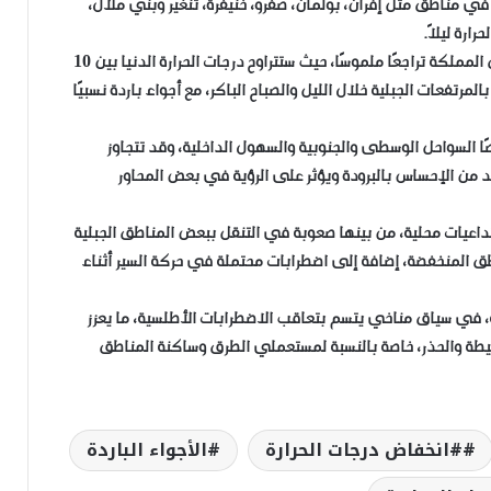
 في مناطق مثل إفران، بولمان، صفرو، خنيفرة، تنغير وبني ملال،
ارة ليلاً.
وعلى مستوى درجات الحرارة، يُتوقع أن تعرف معظم مناطق المملكة تراجعًا ملموسًا، حيث ستتراوح درجات الحرارة الدنيا بين 10
لمرتفعات الجبلية خلال الليل والصباح الباكر، مع أجواء باردة نسبيًا
ا السواحل الوسطى والجنوبية والسهول الداخلية، وقد تتجاوز
ي الساعة، مما يزيد من الإحساس بالبرودة ويؤثر على الرؤية في بعض المحاور
تداعيات محلية، من بينها صعوبة في التنقل ببعض المناطق الجبلية
ق المنخفضة، إضافة إلى اضطرابات محتملة في حركة السير أثناء
لة، في سياق مناخي يتسم بتعاقب الاضطرابات الأطلسية، ما يعزز
يطة والحذر، خاصة بالنسبة لمستعملي الطرق وساكنة المناطق
#انخفاض درجات الحرارة
الأجواء الباردة