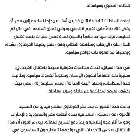
للنظام المصري وسياساته.
تواجه السلطات اللبنانية الآن خيارين أساسيين؛ إما تسليمه إلى مصر، أو
رفض ذلك بناءً على تقييم قانوني ودولي لملف تسليمه. في حال تم
تسليمه، فإنه سيواجه حكماً بالسجن لمدة خمس سنوات بتهم تشمل
الحض على الإرهاب ومناهضة النظام، وهي تهم ينفيها القرضاوي بشدة،
ويعتبرها مدافعوه ذات دوافع سياسية.
في هذا السياق، نددت منظمات حقوقية عديدة باعتقال القرضاوي،
معتبرةً ذلك انتهاكاً لحقوق الإنسان وخضوعاً لضغوط سياسية. وطالبت
هذه المنظمات، ومنها “لجنة العدالة”، بعدم تسليمه إلى مصر، حيث
يخشى تعرضه لمحاكمة غير عادلة وسوء معاملة.
جاءت هذه التطورات بعد نشر القرضاوي مقطع فيديو من المسجد
الأموي في دمشق، انتقد فيه بحدة أنظمة مصر والسعودية والإمارات،
وهو ما أثار ضجة إعلامية وربما دفع لتسريع اعتقاله. يرى مراقبون أن هذا
الاعتقال يعكس التحديات التي يواجهها المعارضون السياسيون في