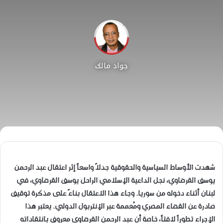
جواد مالك
شهدت الأوساط السياسية والحقوقية جدلاً واسعاً إثر اعتقال عبد الرحمن
يوسف القرضاوي، نجل الداعية الإسلامي الراحل يوسف القرضاوي، في
لبنان أثناء دخوله من سوريا. وجاء هذا الاعتقال بناءً على مذكرة توقيف
صادرة عن القضاء المصري ومُعممة عبر الإنتربول الدولي. يعتبر هذا
الإجراء تطوراً لافتاً، خاصة أن عبد الرحمن القرضاوي معروف بانتقاداته