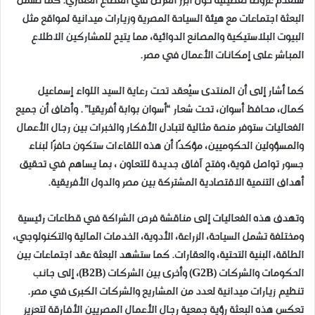
ستقدم عروضًا تفصيلية حول أبرز الفرص في القطاع العقاري. كما تشمل
البعثة اجتماعات مع هيئة السياحة المصرية وزيارات ميدانية لمواقع مثل
البيوت البلاستيكية والمصانع الدوائية، مما يتيح للمشاركين الاطلاع
المباشر على إمكانات الأعمال في مصر.
كما أشار إلى أن المنتدى سيُعقد تحت رعاية السيد اللواء إسماعيل
كمال، محافظ أسوان، تحت شعار “أسوان بوابة أفريقيا”. وأضاف أن جميع
الفعاليات ستوفر منصة مثالية لتبادل الأفكار والخبرات بين رجال الأعمال
والمسؤولين الحكوميين، مؤكدًا أن هذه اللقاءات ستكون حافزًا لبناء
جسور تواصل قوية، وفتح آفاق جديدة للتعاون ، بما يساهم في تحقيق
أهداف التنمية الاقتصادية المشتركة بين مصر والدول الأفريقية.
وتهدف هذه الفعاليات إلى مناقشة فرص الشراكة في قطاعات رئيسية
ومختلفة تشمل السياحة، الزراعة، الأدوية، الخدمات المالية والتكنولوجي،
الطاقة، البنية التحتية، والعقارات. كما ستشهد البعثة عقد اجتماعات بين
الحكومات والشركات (G2B) وأخرى بين الشركات (B2B)، إلى جانب
تنظيم زيارات ميدانية لعدد من المشاريع والشركات الكبرى في مصر.
تعكس هذه البعثة رؤية جمعية رجال الأعمال المصريين الأفارقة لتعزيز