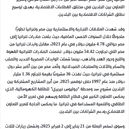
التعاون بين البلدين في مختلف القطاعات الاقتصادية، بهدف توسيع
نطاق الشراكات الاقتصادية بين البلدين.
وقد شهدت العلاقات التجارية والاستثمارية بين مصر وتنزانيا تطورًا
ملحوظًا خلال السنوات الخمس الماضية، حيث بلغت صادرات تنزانيا إلى
مصر حوالي 4.78 مليون دولار في عام 2023، مقابل واردات تنزانيا من
مصر التي تجاوزت 54.42 مليون دولار. تضمنت الصادرات التنزانية القهوة
والتبغ وجوز الهند والذهب، بينما شملت الواردات المصرية الحديد والصلب
والسكر والآلات والمنتجات الصيدلانية. وتُعد مصر من بين أكبر عشر دول
مستثمرة في تنزانيا، حيث نفذت 36 مشروعًا بقيمة تتجاوز 1.36 مليار
دولار منذ عام 1997 حتى نوفمبر 2025. من أبرز المشاريع المشتركة بين
البلدين مشروع سد ومحطة “جوليوس نيريري” للطاقة الكهرومائية، الذي
يعكس التعاون الكبير في قطاع الطاقة ويسهم في تعزيز الأمن
الطاقي والتنمية المستدامة في تنزانيا. ما يعكس الحاجة لتعزيز التعاون
الاقتصادي ودعم الشراكات بين البلدين.
وسوف تستمر البعثة من 21 يناير إلى 2 فبراير 2025، وتشمل زيارات لثلاث