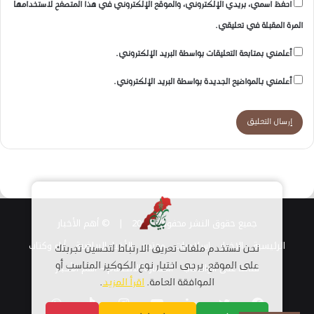
احفظ اسمي، بريدي الإلكتروني، والموقع الإلكتروني في هذا المتصفح لاستخدامها
المرة المقبلة في تعليقي.
أعلمني بمتابعة التعليقات بواسطة البريد الإلكتروني.
أعلمني بالمواضيع الجديدة بواسطة البريد الإلكتروني.
جميع حقوق النشر محفوظة 2026 |
© أهم الأخبار
الرئيسية
الاخبار
اسلاميات
مجتمع
الأخبار الرياضية
أراء وكتاب
نحن نستخدم ملفات تعريف الارتباط لتحسين تجربتك
قناتنا على الواتساب
على الموقع. يرجى اختيار نوع الكوكيز المناسب أو
استمارة الانضمام – أهم الأخبار
الموافقة العامة.
اقرأ المزيد
.
فيسبوك
تويتر
لينكدإن
يوتيوب
انستقرام
TikTok
واتساب