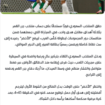
حقق المنتخب السعودي فوزًا مستحقًا على حساب منتخب جزر القمر
بثلاثة أهداف مقابل هدف واحد، في المباراة التي جمعتهما ضمن
منافسات دور المجموعات لبطولة كأس العرب، ليرفع “الأخضر” رصيده إلى
ست نقاط كاملة ويضمن رسميًا بطاقة العبور إلى الدور الموالي.
ودخل المنتخب السعودي اللقاء بتركيز عالٍ ورغبة واضحة في السيطرة
على مجريات اللعب، حيث فرض إيقاعه منذ الدقائق الأولى عبر ضغط
متواصل وانتشار منظم في وسط الميدان، ما أربك دفاع جزر القمر ودفعه
إلى التراجع.
وانتظر “الأخضر” حتى الوقت بدل الضائع من الشوط الأول ليترجم
أفضليته إلى هدف أول حمل توقيع محمد كنو في الدقيقة 45+4، بعد
كرة عرضية محكمة أسكنها برأسه داخل الشباك.