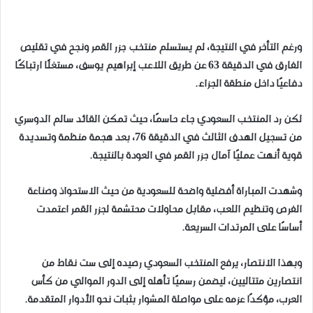
ورغم التأخر في النتيجة، لم يستسلم منتخب جزر القمر ونجح في تقليص
الفارق في الدقيقة 63 عن طريق اللاعب إبراهيم يوسف، مستغلًا ارتباكًا
دفاعيًا داخل منطقة الجزاء.
لكن رد المنتخب السعودي جاء حاسمًا، حيث تمكن القائد سالم الدوسري
من تسجيل الهدف الثالث في الدقيقة 76، بعد هجمة منظمة وتسديدة
قوية أنهت عمليًا آمال جزر القمر في العودة بالنتيجة.
وشهدت المباراة أفضلية واضحة للسعودية من حيث الاستحواذ وصناعة
الفرص وتنظيم اللعب، مقابل محاولات محتشمة لجزر القمر اعتمدت
أساسًا على المرتدات السريعة.
وبهذا الانتصار، يرفع المنتخب السعودي رصيده إلى ست نقاط من
انتصارين متتاليين، ليضمن رسميًا تأهله إلى الدور الموالي من كأس
العرب، مؤكدًا عزمه على مواصلة المشوار بثبات نحو الأدوار المتقدمة.