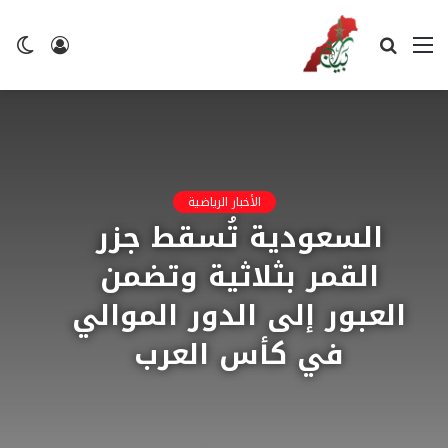
القائمة
بحث
تسجيل
ال
عن
الدخول
ال
الأخبار الرياضية
السعودية تُسقط جزر
القمر بثلاثية وتضمن
العبور إلى الدور الموالي
في كأس العرب