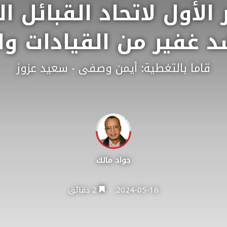
الأول لاتحاد القبائل ال
 غفير من القيادات وا
قاما بالتغطية: أيمن وصفى - سعيد عزوز
جواد مالك
2024-05-16
2 دقائق