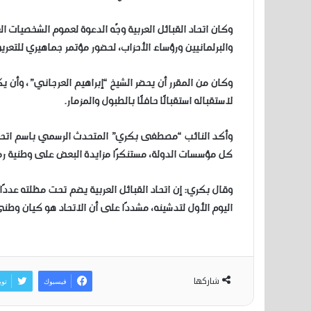
وكان اتحاد القبائل العربية وجّه الدعوة لعموم الشخصيات ا
والبرلمانيين ورؤساء الأحزاب، لحضور مؤتمر جماهيري للتعريف
وكان من المقرر أن يحضر الشيخ “إبراهيم العرجاني”، وأن ي
لاستقباله استقبالًا حافلًا بالطبول والمزمار.
وأكد النائب “مصطفى بكري” المتحدث الرسمي باسم اتحاد القب
كل مؤسسات الدولة، مستنكرًا مزايدة البعض على وطنية رموز
وقال بكري: إن اتحاد القبائل العربية يضم تحت مظلته عددًا 
اليوم الأول لتدشينه، مشددًا على أن الاتحاد هو كيان و
شاركها
فيسبوك
توي