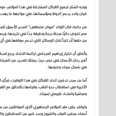
ووجه الشكر لجميع القبائل المشاركة في هذا المؤتمر، موضح
كيان واحد يدعم الدولة ومؤسساتها، في مواجهة ما يهدد ال
من جانبه، قال اللواء “مروان مصطفى” المدير الأسبق للم
مصر تخوض حاليًا مرحلة حرجة ودقيقة جدًا في تاريخها، ور
من حقها أن تلجأ لكل الوسائل التي تدعم موقفها في أي 
وأضاف أن اختيار إبراهيم العرجاني لرئاسة الاتحاد يرجع لعدة
أكبر رجال الأعمال في مصر، حيث يمتلك العديد من الشركات 
في شمال سيناء وجنوبها.
أما عن سبب تدشين اتحاد القبائل في هذا التوقيت، فرأى الخب
الأخيرة في استقطاب بدو النقب، وقيامها بالتحالف مع القبا
ومباشرة وامتداد طبيعي لسيناء.
وتوافد على مقر المؤتمر الجماهيري آلاف المواطنين من مخ
أعضاء مجلس النواب والشيوخ وعدد كبير من المحافظين والو