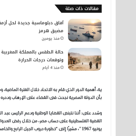
مقالات ذات صلة
آفاق دبلوماسية جديدة لحل أزمة
مضيق هرمز
منذ يومين
حالة الطقس بالمملكة المغربية
وتوقعات درجات الحرارة
منذ 4 أيام
بأن الدولة المصرية نجحت فى القضاء على الإرهاب ودحره 
وشدد على: أننا نتبنى القضايا الوطنية ودعم الرئيس عبد 
القضية الفلسطينية على حساب مصر، من خلال رفض العدوان
يونيو 1967″، مشيرًا إلى “خطورة حروب الجيل الرابع والخامس التي تستهدف بث الشائعات وزعزعة الاستقرار”.