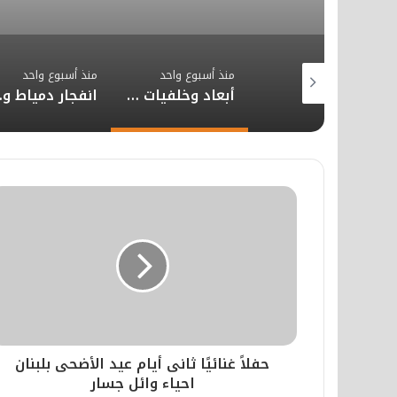
منذ أسبوع واحد
منذ أسبوع واحد
منذ أسبوع واحد
إجراءات ضريبية صارمة لملاحقة الحركات المالية المشبوهة بالمغرب
أبعاد وخلفيات خطاب العرش الملكي الاستراتيجي الأخير
انفجار دم
حفلاً غنائيًا ثانى أيام عيد الأضحى بلبنان
احياء وائل جسار