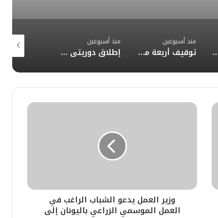
منذ أسبوعين
منذ أسبوعين
منذ أسبوعين
ياط وتوعد ترامب يشعلان أزمة الطاقة
توقيف أربعة متطرفين في عمليات أمنية بفاس
إطلاق دوريتي “أمان” و”مدار” الذكيتين بالدار البيضاء
وزير العمل يدعو الشباب الراغب في
العمل الموسمي الزراعي باليونان إلى