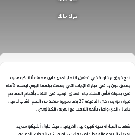
جواد مالك
نجح فريق برشلونة في تحقيق انتصار ثمين على مضيفه أتلتيكو مدريد
بهدف دون رد في مباراة الإياب التي جمعت بينهما اليوم، ليحسم تأهله
في بطولة كأس الملك. جاء الهدف الوحيد في اللقاء بأقدام المهاجم
فيران توريس في الدقيقة 27 بعد تمريرة متقنة من النجم الشاب لامين
يامال، الذي واصل تألقه اللافت مع الفريق الكتالوني.
شهدت المباراة ندية كبيرة بين الفريقين، حيث حاول أتلتيكو مدريد
تعديل النتيجة والضغط على دفاع برشلونة، لكن التنظيم الدفاعي