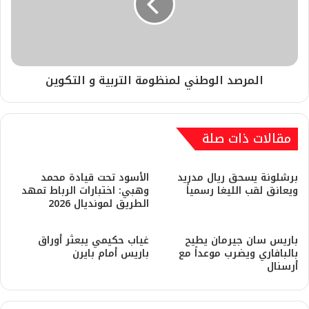
المرصد الوطني لمنظومة التربية و التكوين
مقالات ذات صلة
برشلونة يسحق ريال مدريد
​الأسود تحت قيادة محمد
ويعانق لقب الليغا رسمياً
وهبي: اختبارات الرباط تمهد
الطريق لمونديال 2026
باريس سان جيرمان يطيح
غياب حكيمي يبعثر أوراق
بالبافاري ويضرب موعداً مع
باريس أمام بايرن
أرسنال