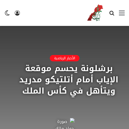
القائمة
بحث
تسجيل
ال
عن
الدخول
ال
الأخبار الرياضية
برشلونة يحسم موقعة
الإياب أمام أتلتيكو مدريد
ويتأهل في كأس الملك