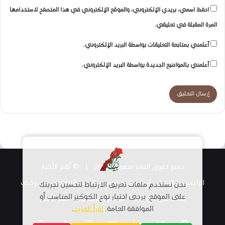
احفظ اسمي، بريدي الإلكتروني، والموقع الإلكتروني في هذا المتصفح لاستخدامها
المرة المقبلة في تعليقي.
أعلمني بمتابعة التعليقات بواسطة البريد الإلكتروني.
أعلمني بالمواضيع الجديدة بواسطة البريد الإلكتروني.
جميع حقوق النشر محفوظة 2026 |
© أهم الأخبار
الرئيسية
الاخبار
اسلاميات
مجتمع
الأخبار الرياضية
أراء وكتاب
نحن نستخدم ملفات تعريف الارتباط لتحسين تجربتك
قناتنا على الواتساب
استمارة الانضمام – أهم الأخبار
على الموقع. يرجى اختيار نوع الكوكيز المناسب أو
الموافقة العامة.
اقرأ المزيد
.
فيسبوك
تويتر
لينكدإن
يوتيوب
انستقرام
TikTok
واتساب