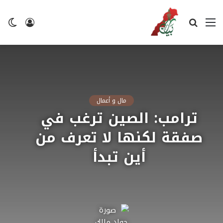
القائمة
بحث
تسجيل
ال
عن
الدخول
ال
مال و أعمال
ترامب: الصين ترغب في
صفقة لكنها لا تعرف من
أين تبدأ