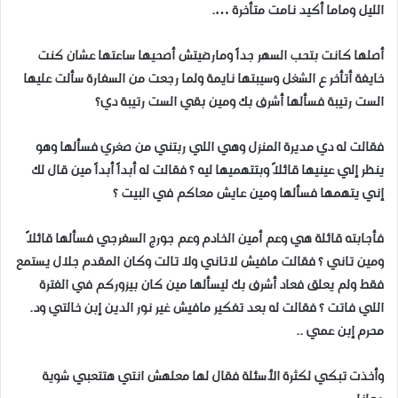
الليل وماما أكيد نامت متأخرة ….
أصلها كانت بتحب السهر جداً ومارضيتش أصحيها ساعتها عشان كنت
خايفة أتأخر ع الشغل وسيبتها نايمة ولما رجعت من السفارة سألت عليها
الست رتيبة فسألها أشرف بك ومين بقي الست رتيبة دي؟
فقالت له دي مديرة المنزل وهي اللي ربتني من صغري فسألها وهو
ينظر إلي عينيها قائلاً وبتتهميها ليه ؟ فقالت له أبداً أبداً مين قال لك
إني يتهمها فسألها ومين عايش معاكم في البيت ؟
فأجابته قائلة هي وعم أمين الخادم وعم جورج السفرجي فسألها قائلاً
ومين تاني ؟ فقالت مافيش لاتاني ولا تالت وكان المقدم جلال يستمع
فقط ولم يعلق فعاد أشرف بك ليسألها مين كان بيزوركم في الفترة
اللي فاتت ؟ فقالت له بعد تفكير مافيش غير نور الدين إبن خالتي ود.
محرم إبن عمي ..
وأخذت تبكي لكثرة الأسئلة فقال لها معلهش انتي هتتعبي شوية