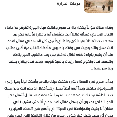
درجات الحرارة
وكان هناك سؤالاً يشغل بال د. محرم وكانت مياه الجوزة تكركر من داخل
الإناء الزجاجي فسأله قائلاً انت بتشتغل أيه ياخضر؟ فأجابه خضر برد
مقتضب جداً قائلاً بقرا الكف والطالع وأعرف كل المستخبي فقال له ده
انت عسل والله وجيت في وقتك ياحبيبي فأعطاه الغاب مرة أخرى وطلب
منه أن يقوم بقراءة كفه فقال له خضر بس بعد ماتشرب الحجر بتاعك
وتنبسط كده وتقوم تغسل إيدك بالمية كويس وبعد كده يبقي يحلها
ربنا من عنده ..
بدأ د. محرم في السعال حتي طفقت عيناه بالدمع وأخذت لوناً يميل إلي
الحمرةحول بياضها وبدأ أنفه أيضاً يسيل رشحاً فقال له خضر انت باين عليك
خدت لطشة برد يادكترة فضحك د. محرم لتشخيصه وبعد قليل أشعل خضر
الحجر الخاص به دون أن يسعل فقال له د. محرم أنا مش هشرب تاني
عشان أنا بقيت ولامؤاخذة في الضيااااااع وأنفجر في الضحك ااهيتيري
بدون أي سبب فنظر خضر خلف د. محرم من خلال النافذة التي تطل علي