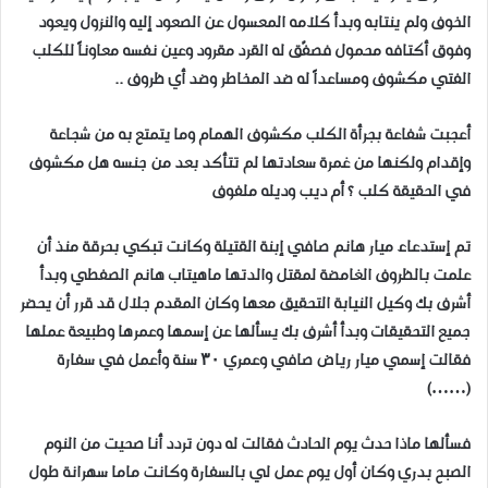
الخوف ولم ينتابه وبدأ كلامه المعسول عن الصعود إليه والنزول ويعود
وفوق أكتافه محمول فصفّق له القرد مقرود وعين نفسه معاوناً للكلب
الفتي مكشوف ومساعداً له ضد المخاطر وضد أي ظروف ..
أعجبت شفاعة بجرأة الكلب مكشوف الهمام وما يتمتع به من شجاعة
وإقدام ولكنها من غمرة سعادتها لم تتأكد بعد من جنسه هل مكشوف
في الحقيقة كلب ؟ أم ديب وديله ملفوف
تم إستدعاء ميار هانم صافي إبنة القتيلة وكانت تبكي بحرقة منذ أن
علمت بالظروف الغامضة لمقتل والدتها ماهيتاب هانم الصفطي وبدأ
أشرف بك وكيل النيابة التحقيق معها وكان المقدم جلال قد قرر أن يحضر
جميع التحقيقات وبدأ أشرف بك يسألها عن إسمها وعمرها وطبيعة عملها
فقالت إسمي ميار رياض صافي وعمري ٣٠ سنة وأعمل في سفارة
(……)
فسألها ماذا حدث يوم الحادث فقالت له دون تردد أنا صحيت من النوم
الصبح بدري وكان أول يوم عمل لي بالسفارة وكانت ماما سهرانة طول