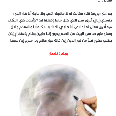
معانا ….
بس دي جريمة قتل فقالت له لا مافيش تعب ولا حاجة أنا كل اللي
يهمني إني أعرف مين اللي قتل ماما وقتلها ليه ؟ وأخذت في البكاء
مرة أخرى فقال لها خلاص أنا هاجي لك البيت بكرة أنا والمقدم جلال
ومش عاوز حد في البيت من الخدم يعرف إننا جايين وقام باستخراج إذن
بطلب حضور كلاً من نور الدين إبن خالة ميار هانم ود. محرم إبن عمها
وبكرة نكمل