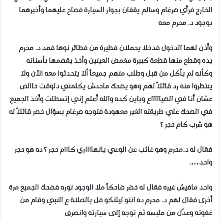
الخارج فرأي ضرغام وسالم يقفان بجوار السيارة فصاح عليهما وأخبرهما
بوجود د. محرم معه
وأذن لهما الدخول فدخلا يحملان فطيرة من فطائر نوها فمد د. محرم
يده وقطع منها قطعة كبيرة مغمض العينين وأخذ يقضمها بأسنانه
وكأنه لم يأكل من قبل وطلب منهم جميعاً ألا يتحدثوا معه الآن ولا
ينتظروا منه رد قائلاً لهم وهو يضحك ماحدش يكلمني دلوقت خاالص
عشان أنا في الضياااااع وباين كده والله أعلم إني إتسطلت وأخذ الجميع
في الضحك علي طريقته الغير معهودة فتوجه ضرغام بسؤال خضر قائلاً له
هو شرب كام حجر ؟
فقال له د.محرم وهو غائب عن الوعي يانهااااري كااام حجر ؟ ده هو حجر
واحد….
واحد مافيش غيره فقال له خضر ضاحكاً ملا الوجود نوره فضحك الجميع مرة
أخرى فقال لهم د. محرم ده انتو ليلتكو فل بالصلاة ع النبي وقام من
غفوته وعدًل من ملبسه ثم توجه إلى سيارته وانصرف