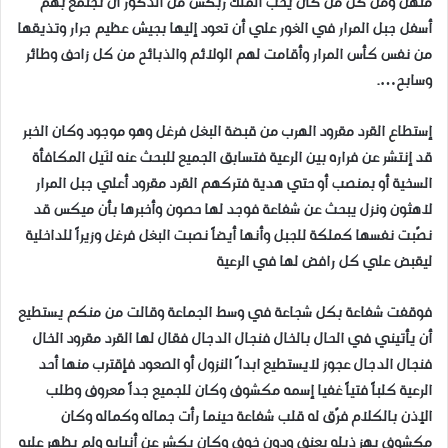
منهن ومن كل من كان يحب الملك ربكس من الذكور أن تجتمع بهم
أسفل جبل المرار في الغور علي أن تعود إليها بجيش عظيم جرار وتذيقها
من نفس كأس المرار وأقامت لهم الولائم والذبائح من كل زاحف وطائر
وسابح….
إستطاع القرد مقرود الهرب من قبضة البغل فرغل وهو موجود وكان الخبر
قد إنتشر عن فراره بين الرعية فتسابق الجميع للبحث عنه لنَيل المكافأة
السخية أو بمنصب أو حتي هدية فتركهم القرد مقرود أعلي جبل المرار
لاهثون ونزل يبحث عن شفاعة فوجد لها حصون وأخبرها بأن ميكس قد
نصّبت نفسها كملكة للجبل وأنها أيضاً نصبت البغل فرغل وزيراً للداخلية
ليقبض علي كل رافض لها في الرعية
فوقفت شفاعة بكل شجاعة في وسط الجماعة وقالت من منكم يستطيع
أن يأتيني في الحال بالخال فنجال الدجال فقال لها القرد مقرود الخال
فنجال الدجال عجوز لايستطيع ابدا ً النزول أو الصعود فإقترب منها أحد
الرعية كلباً فتياً غفيا إسمه مكشوف وكان للجميع جداً معروف وطلب
الإذن بالكلام فرّق له قلب شفاعة حينما رأت جماله وكماله وكان
مكشوف يهز ذيله بعنف ودون خوف وكان يكشر عن أنيابه ولم يظهر عليه