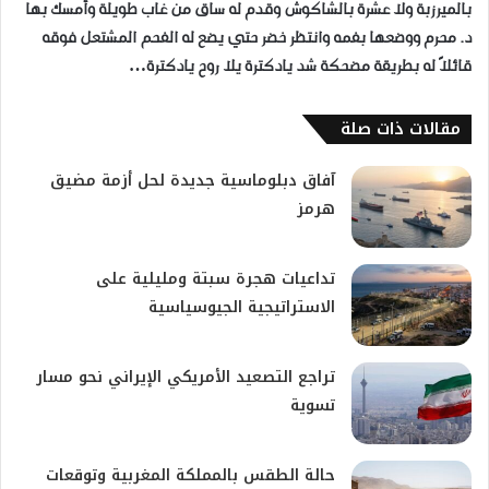
بالميرزبة ولا عشرة بالشاكوش وقدم له ساق من غاب طويلة وأمسك بها
د. محرم ووضعها بفمه وانتظر خضر حتي يضع له الفحم المشتعل فوقه
قائلاً له بطريقة مضحكة شد يادكترة يلا روح يادكترة…
مقالات ذات صلة
آفاق دبلوماسية جديدة لحل أزمة مضيق
هرمز
تداعيات هجرة سبتة ومليلية على
الاستراتيجية الجيوسياسية
تراجع التصعيد الأمريكي الإيراني نحو مسار
تسوية
حالة الطقس بالمملكة المغربية وتوقعات