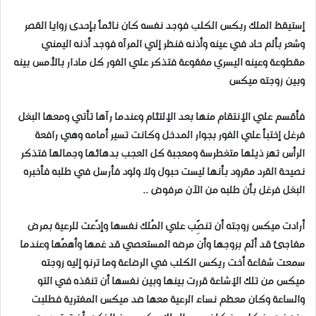
إستيقظ الملك ربكس الكلب فوجد نفسه كان نائماً بإحدى زوايا القصر
وشعر بألم حاد في عينه وأذنه فنظر إلي المرآه فوجد أذنه اليمني
مقطوعة وعينه اليسري مفقوعة فتذكر علي الفور كل مادار بالأمس بينه
وبين زوجته ميكس
فأقسم علي الإنتقام منها بعد الإلتئام وعندما رآها تأتي ومعها البغل
فرغل إختبأ علي الفور بجوار المدخل وكانت تسير أمامه وهي رافعة
الرأس تهز ذيلها متغطرسة ومعجبة كل العجب بدهائها وجمالها فتذكر
نصيحة القرد مقرود بأنها ليست حبول ولا ولود فأرسل في طلبه فأخبره
البغل فرغل بأن طلبه من الآن مرفوض ..
أرادت ميكس زوجته أن تنصًِب علي المُلك نفسها وإدّعت للرعية بمرض
مفاجئ قد ألَم بزوجها وأن مرضه المستعصي قد غمها وأهمّها وعندما
سمعت شفاعة أخت ريكس الكلب في الرضاعة وما ترنو إليه زوجته
ميكس من تلك الإشاعة قررت بينها وبين نفسها أن تنقذه في التو
والساعة وكان معظم نساء الرعية معها ضد ميكس المفترية فطلبت