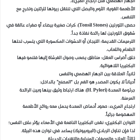
الجهاز الهضمي مثل ارتجاع المريء.
​الأطعمة القوية: الثوم والبصل التي تنتقل زيوتها للرئتين وتخرج مع
التنفس.
​حصى اللوزتين (Tonsil Stones): كرات صغيرة بيضاء أو صفراء عالقة في
شقوق اللوزتين لها رائحة نفاذة جداً.
​الترميمات القديمة: التيجان أو الحشوات المكسورة التي يتسرب تحتها
الطعام واللعاب.
​خلف أضراس العقل: مناطق يصعب وصول الفرشاة إليها فتنمو فيها
البكتيريا اللاهوائية.
​ثانياً: العلاقة بين الجهاز الهضمي والنفس
​أحياناً لا يكون المصدر هو الفم بل “المصنع” بالداخل:
​جرثومة المعدة (H. Pylori): هناك ارتباط وثيق بينها وبين الرائحة
المزمنة.
​ارتجاع المريء: صعود أحماض المعدة يحمل معه روائح الأطعمة
المهضومة جزئياً.
​التوازن البكتيري: نقص البكتيريا النافعة في الأمعاء يؤثر على النفس؛
لذا فإن تناول الزبادي (البروبيوتيك) يساعد في توازن هذه البيئة.
​ثالثاً: العلاج والوصفات المنزلية والتقنيات الحديثة