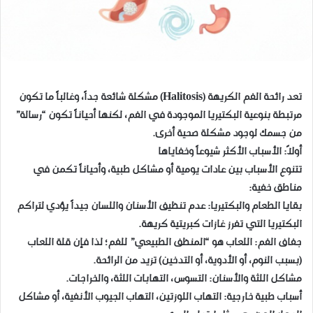
تعد رائحة الفم الكريهة (Halitosis) مشكلة شائعة جداً، وغالباً ما تكون
مرتبطة بنوعية البكتيريا الموجودة في الفم، لكنها أحياناً تكون “رسالة”
من جسمك لوجود مشكلة صحية أخرى.
​أولاً: الأسباب الأكثر شيوعاً وخفاياها
​تتنوع الأسباب بين عادات يومية أو مشاكل طبية، وأحياناً تكمن في
مناطق خفية:
​بقايا الطعام والبكتيريا: عدم تنظيف الأسنان واللسان جيداً يؤدي لتراكم
البكتيريا التي تفرز غازات كبريتية كريهة.
​جفاف الفم: اللعاب هو “المنظف الطبيعي” للفم؛ لذا فإن قلة اللعاب
(بسبب النوم، أو الأدوية، أو التدخين) تزيد من الرائحة.
​مشاكل اللثة والأسنان: التسوس، التهابات اللثة، والخراجات.
​أسباب طبية خارجية: التهاب اللوزتين، التهاب الجيوب الأنفية، أو مشاكل