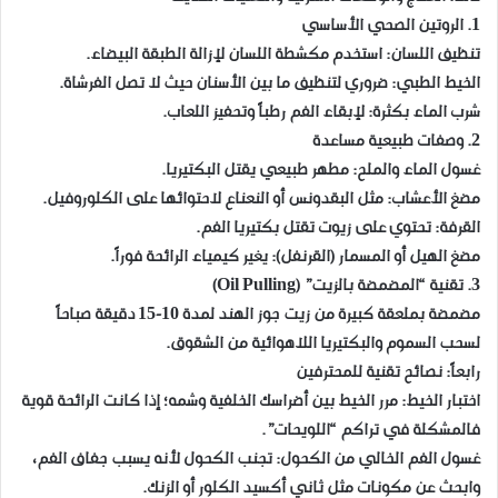
​1. الروتين الصحي الأساسي
​تنظيف اللسان: استخدم مكشطة اللسان لإزالة الطبقة البيضاء.
​الخيط الطبي: ضروري لتنظيف ما بين الأسنان حيث لا تصل الفرشاة.
​شرب الماء بكثرة: لإبقاء الفم رطباً وتحفيز اللعاب.
​2. وصفات طبيعية مساعدة
​غسول الماء والملح: مطهر طبيعي يقتل البكتيريا.
​مضغ الأعشاب: مثل البقدونس أو النعناع لاحتوائها على الكلوروفيل.
​القرفة: تحتوي على زيوت تقتل بكتيريا الفم.
​مضغ الهيل أو المسمار (القرنفل): يغير كيمياء الرائحة فوراً.
​3. تقنية “المضمضة بالزيت” (Oil Pulling)
​مضمضة بملعقة كبيرة من زيت جوز الهند لمدة 10-15 دقيقة صباحاً
لسحب السموم والبكتيريا اللاهوائية من الشقوق.
​رابعاً: نصائح تقنية للمحترفين
​اختبار الخيط: مرر الخيط بين أضراسك الخلفية وشمه؛ إذا كانت الرائحة قوية
فالمشكلة في تراكم “اللويحات”.
​غسول الفم الخالي من الكحول: تجنب الكحول لأنه يسبب جفاف الفم،
وابحث عن مكونات مثل ثاني أكسيد الكلور أو الزنك.