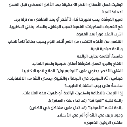
​توقيت غسل الأسنان: انتظر 30 دقيقة بعد الأكل الحمضي قبل الغسل
لحماية المينا.
​تغيير الفرشاة: يجب تغييرها كل 3 أشهر أو بعد التعافي من نزلة برد.
​فخ القهوة والسكريات: القهوة تسبب الجفاف، والسكر يغذي البكتيريا.
اشرب الماء فوراً بعد القهوة.
​التنفس من الأنف: التنفس من الفم أثناء النوم يسبب جفافاً تاماً للعاب
ورائحة صباحية قوية.
​خامساً: أطعمة تحارب الرائحة
​التفاح والجزر: تعمل كفرشاة أسنان طبيعية وتحفز اللعاب.
​الشاي الأخضر: يحتوي على “البوليفينول” المانع لنمو البكتيريا.
​فيتامين C: الموجود في البرتقال والكيوي يحمي اللثة من الالتهابات.
​سادساً: متى يجب استشارة الطبيب؟
​إذا التزمت بالنظافة واستمرت الرائحة، أو ظهرت هذه العلامات:
​رائحة تشبه “الفواكه” (قد تدل على السكري).
​رائحة تشبه “الأمونيا” (قد تدل على مشاكل في الكلى).
​وجود نزيف في اللثة أو ألم في الأسنان.
​ملخص الروتين الذهبي: