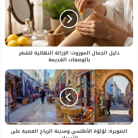
​دليل الجمال الموروث: الإزالة النهائية للشعر
بالوصفات القديمة
الصويرة: لؤلؤة الأطلسي ومدينة الرياح العصية على
النسيان