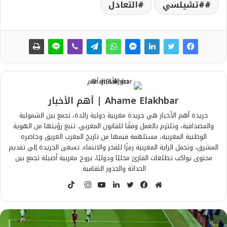
#تشيلسي
التعادل
Ahame Elakhbar | أهم الأخبار
جريدة أهم الأخبار هي جريدة مغربية دولية رائدة، تجمع بين الشمولية
والمصداقية، وتلتزم بالعمل وفقًا للقانون المغربي. تنبع رؤيتها من الهوية
الوطنية المغربية، مستلهمة قيمها من تاريخ المغرب العريق وحاضره
المشرق، وتحمل الراية المغربية رمزًا للفخر والانتماء. تسعى الجريدة إلى تقديم
محتوى يواكب تطلعات القارئ محليًا ودوليًا، بروح مغربية أصيلة تجمع بين
الحداثة والجذور الثقافية.
T
i
م
ف
ت
ل
ي
ا
k
و
ي
و
ي
و
ن
T
ق
س
ي
ن
ت
س