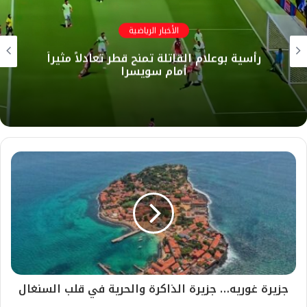
o
ع
ب
ت
ك
ي
ت
k
ا
و
ر
د
و
ق
الأخبار الرياضية
ل
ك
إ
ب
ر
​رأسية بوعلام القاتلة تمنح قطر تعادلاً مثيراً
و
ن
ا
أمام سويسرا
ي
م
ب
جزيرة غوريه… جزيرة الذاكرة والحرية في قلب السنغال