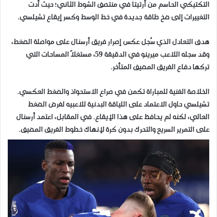
التكتيكي الحاسم من أرتيتا في منتصف الشوط الثاني؛ حيث أدت
التغييرات إلى ضخ طاقة جديدة في خط الوسط وكسر إيقاع تشيلسي.
هدف التعادل الذي سُجل عكس إصرار فريق أرسنال على مواصلة الضغط،
وقد سجله اللاعب ميرينو في الدقيقة 59، مستغلاً المساحات التي
تركها دفاع الفريق المضيف المتأخر.
​الخلاصة الفنية للمباراة تكمن في صراع الاستحواذ والضغط العكسي.
تشيلسي حاول الاعتماد على اللياقة البدنية للاعبيه لفرض الضغط
العالي، لكنه لم يحافظ على هذا الإيقاع. في المقابل، اعتمد أرسنال
على التمرير السريع والتحرك بدون كرة لإنهاك خطوط الفريق المضيف.