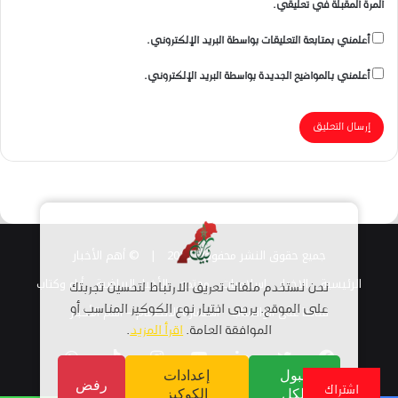
المرة المقبلة في تعليقي.
أعلمني بمتابعة التعليقات بواسطة البريد الإلكتروني.
أعلمني بالمواضيع الجديدة بواسطة البريد الإلكتروني.
جميع حقوق النشر محفوظة 2026 |
© أهم الأخبار
الرئيسية
الاخبار
اسلاميات
مجتمع
الأخبار الرياضية
أراء وكتاب
نحن نستخدم ملفات تعريف الارتباط لتحسين تجربتك
قناتنا على الواتساب
استمارة الانضمام – أهم الأخبار
على الموقع. يرجى اختيار نوع الكوكيز المناسب أو
الموافقة العامة.
اقرأ المزيد
.
فيسبوك
تويتر
لينكدإن
يوتيوب
انستقرام
TikTok
واتساب
قبول
إعدادات
رفض
اشتراك
الكل
الكوكيز