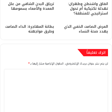
اتفاق واشنطن وطهران:
​ترياق البدن الشافي من علل
تهدئة تكتيكية أم تحول
المعدة والأمعاء بسمومها
استراتيجي للمنطقة؟
المرض الصامت الخفي الذي
بطانة المهاجرة: الداء الصامت
يهدد صحة النساء
وطرق مواجهته
اترك تعليقاً
لن يتم نشر عنوان بريدك الإلكتروني.
الحقول الإلزامية مشار إليها بـ
*
ا
ل
ت
ع
ل
ي