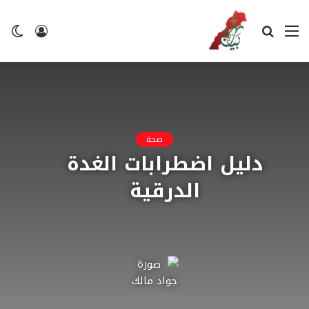
القائمة
بحث
تسجيل
ال
عن
الدخول
ال
صحة
دليل اضطرابات الغدة
الدرقية