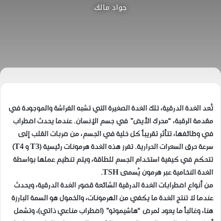
جواد مالك
​تُعد الغدة الدرقية، تلك الغدة الصغيرة التي تشبه الفراشة والموجودة في
مقدمة الرقبة، “محرك الأيض” في جسم الإنسان. عندما يحدث اضطراب
في وظائفها، تتأثر تقريباً كل خلية في الجسم، من ضربات القلب إلى
سرعة حرق السعرات الحرارية. تفرز هذه الغدة هرمونات رئيسية (T3 و T4)
تتحكم في كيفية استخدام الجسم للطاقة، ويتم تنظيم عملها بواسطة
الغدة النخامية عبر هرمون يُسمى TSH.
​من أنواع اضطرابات الغدة الدرقية الشائعة قصور الغدة الدرقية، ويحدث
عندما لا تنتج الغدة ما يكفي من الهرمونات، والخمول هو السمة البارزة
هنا، وغالباً ما يعود لمرض “هاشيموتو” (اضطراب مناعي ذاتي)، وتشمل