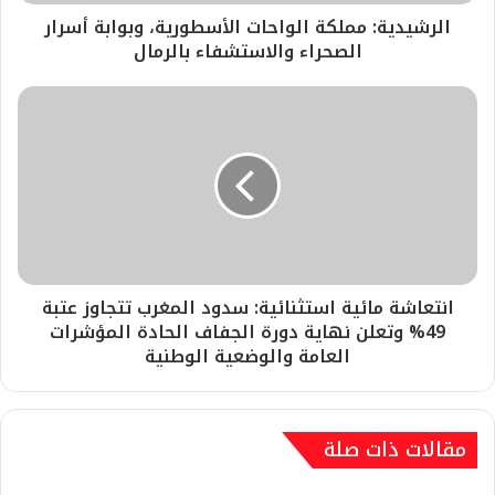
​الرشيدية: مملكة الواحات الأسطورية، وبوابة أسرار
الصحراء والاستشفاء بالرمال
انتعاشة مائية استثنائية: سدود المغرب تتجاوز عتبة
49% وتعلن نهاية دورة الجفاف الحادة ​المؤشرات
العامة والوضعية الوطنية
مقالات ذات صلة