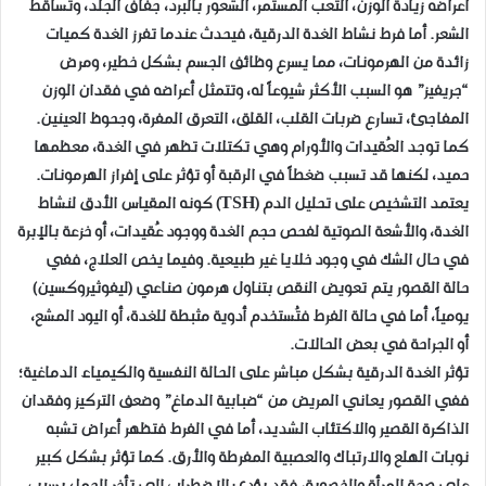
أعراضه زيادة الوزن، التعب المستمر، الشعور بالبرد، جفاف الجلد، وتساقط
الشعر. أما فرط نشاط الغدة الدرقية، فيحدث عندما تفرز الغدة كميات
زائدة من الهرمونات، مما يسرع وظائف الجسم بشكل خطير، ومرض
“جريفيز” هو السبب الأكثر شيوعاً له، وتتمثل أعراضه في فقدان الوزن
المفاجئ، تسارع ضربات القلب، القلق، التعرق المفرة، وجحوظ العينين.
كما توجد العُقيدات والأورام وهي تكتلات تظهر في الغدة، معظمها
حميد، لكنها قد تسبب ضغطاً في الرقبة أو تؤثر على إفراز الهرمونات.
​يعتمد التشخيص على تحليل الدم (TSH) كونه المقياس الأدق لنشاط
الغدة، والأشعة الصوتية لفحص حجم الغدة ووجود عُقيدات، أو خزعة بالإبرة
في حال الشك في وجود خلايا غير طبيعية. وفيما يخص العلاج، ففي
حالة القصور يتم تعويض النقص بتناول هرمون صناعي (ليفوثيروكسين)
يومياً، أما في حالة الفرط فتُستخدم أدوية مثبطة للغدة، أو اليود المشع،
أو الجراحة في بعض الحالات.
​تؤثر الغدة الدرقية بشكل مباشر على الحالة النفسية والكيمياء الدماغية؛
ففي القصور يعاني المريض من “ضبابية الدماغ” وضعف التركيز وفقدان
الذاكرة القصير والاكتئاب الشديد، أما في الفرط فتظهر أعراض تشبه
نوبات الهلع والارتباك والعصبية المفرطة والأرق. كما تؤثر بشكل كبير