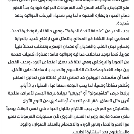
على صحة المرأة والخصوبة، فقد يؤدي الاضطراب إلى تأخر الحمل بسبب
منع التبويض، وأثناء الحمل تُعد الهرمونات الدرقية ضرورية جداً لتطور
دماغ الجنين وجهازه العصبي، لذا يتم تعديل الجرعات الدوائية بدقة
شديدة.
​يجب الحذر من “عاصفة الغدة الدرقية”، وهي حالة نادرة وخطيرة تحدث
لمصابي فرط النشاط غير المعالج، وتتمثل في ارتفاع شديد بالحرارة
وتسارع نبض القلب والهذيان أو فقدان الوعي، وتتطلب تدخلاً طبياً
فورياً. كما توجد تداخلات غذائية ودوائية هامة؛ فتناول كميات ضخمة
من الصويا والبروكلي وهي نيئة قد يعيق امتصاص اليود، ويجب الفصل
بين دواء الغدة ومكملات الكالسيوم والحديد بـ 4 ساعات على الأقل.
كما أن مكملات البيوتين قد تعطي نتائج خاطئة في تحاليل المختبر
وتُظهر نشاطاً وهمياً، لذا يجب التوقف عنها قبل التحليل بـ 3 أيام.
​يرتبط مرض “هاشيموتو” أو “جريفيز” بزيادة عرضة الجسم لأمراض مناعية
أخرى مثل البهاق، فقر الدم الخبيث، أو السكري من النوع الأول.
وللتعايش مع المرض، يجب الالتزام بتناول الدواء في نفس الوقت يومياً
على معدة فارغة، وإجراء الفحص الدوري لأن مستويات الهرمونات تتغير
مع العمر والحمل وتغير الوزن، والاهتمام بالغذاء المتوازن واليود
والسيلينيوم بعد استشارة الطبيب.