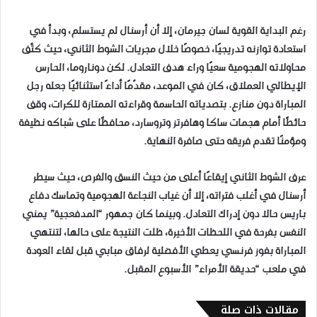
رغم البداية القوية لسان جيرمان، إلا أن أرسنال لم يستسلم، وبدأ في
استعادة توازنه تدريجيًا، خصوصًا خلال مجريات الشوط الثاني، حيث كثّف
محاولاته الهجومية سعيًا وراء هدف التعادل. لكن دوناروما، الحارس
الإيطالي العملاق، كان في الموعد، مقدّمًا أداءً استثنائيًا جعله رجل
المباراة دون منازع. بتصدياته الحاسمة وقراءته الممتازة للكرات، وقف
حائطًا أمام هجمات ساكا وهافرتز وتروسارد، محافظًا على شباكه نظيفة
ومؤمنًا تقدم فريقه حتى صافرة النهاية.
عرف الشوط الثاني إيقاعًا أعلى من حيث النسق والفرص، حيث سيطر
أرسنال في أغلب فتراته، إلا أن غياب النجاعة الهجومية وتماسك دفاع
باريس حالا دون إدراك التعادل. وبينما كان جمهور “المدفعجية” يمني
النفس بفرحة في اللحظات الأخيرة، ظلت النتيجة على حالها، لتنتهي
المباراة بفوز فرنسي يعطي الأفضلية لرفاق مبابي قبل لقاء العودة
في ملعب “حديقة الأمراء” الأسبوع المقبل.
مقالات ذات صلة