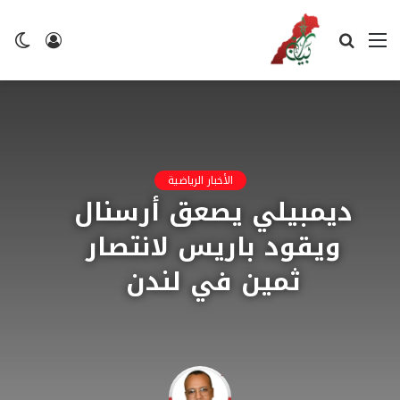
القائمة
بحث
تسجيل
ال
عن
الدخول
ال
الأخبار الرياضية
ديمبيلي يصعق أرسنال
ويقود باريس لانتصار
ثمين في لندن