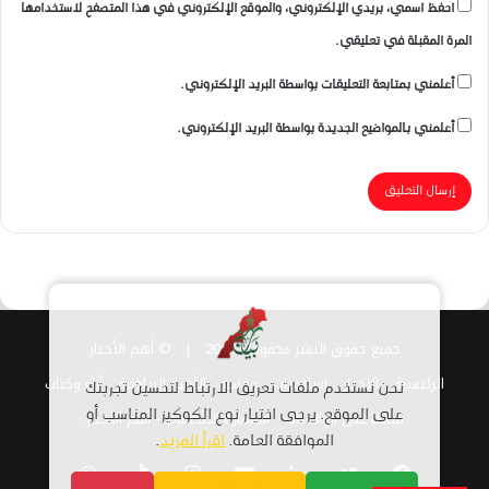
احفظ اسمي، بريدي الإلكتروني، والموقع الإلكتروني في هذا المتصفح لاستخدامها
المرة المقبلة في تعليقي.
أعلمني بمتابعة التعليقات بواسطة البريد الإلكتروني.
أعلمني بالمواضيع الجديدة بواسطة البريد الإلكتروني.
جميع حقوق النشر محفوظة 2026 |
© أهم الأخبار
الرئيسية
الاخبار
اسلاميات
مجتمع
الأخبار الرياضية
أراء وكتاب
نحن نستخدم ملفات تعريف الارتباط لتحسين تجربتك
قناتنا على الواتساب
استمارة الانضمام – أهم الأخبار
على الموقع. يرجى اختيار نوع الكوكيز المناسب أو
الموافقة العامة.
اقرأ المزيد
.
فيسبوك
تويتر
لينكدإن
يوتيوب
انستقرام
TikTok
واتساب