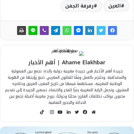
العين
رفرفة الجفن
Ahame Elakhbar | أهم الأخبار
جريدة أهم الأخبار هي جريدة مغربية دولية رائدة، تجمع بين الشمولية
والمصداقية، وتلتزم بالعمل وفقًا للقانون المغربي. تنبع رؤيتها من الهوية
الوطنية المغربية، مستلهمة قيمها من تاريخ المغرب العريق وحاضره
المشرق، وتحمل الراية المغربية رمزًا للفخر والانتماء. تسعى الجريدة إلى تقديم
محتوى يواكب تطلعات القارئ محليًا ودوليًا، بروح مغربية أصيلة تجمع بين
الحداثة والجذور الثقافية.
T
i
م
ف
ت
ل
ي
ا
k
و
ي
و
ي
و
ن
T