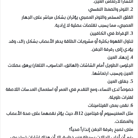
انتشاراً لارتعاش العين.
2. التوتر والضغط النفسي
القلق المستمر والتوتر العصبي يؤثران بشكل مباشر على الجهاز
العصبي، مما يسبب تقلصات عضلية لا إرادية.
3. الإفراط في الكافيين
تناول القهوة بكثرة أو مشروبات الطاقة يحفز الأعصاب بشكل زائد، وقد
يؤدي إلى رفرفة الجفن.
4. إجهاد العين
الجلوس الطويل أمام الشاشات (الهاتف، الحاسوب، التلفاز) يرهق عضلات
العين ويسبب ارتعاشها.
5. جفاف العين
خصوصاً لدى النساء، ومع التقدم في العمر أو استعمال العدسات اللاصقة
لفترات طويلة.
6. نقص بعض الفيتامينات
مثل المغنيسيوم أو فيتامين B12، حيث يؤثر نقصهما على صحة الأعصاب
والعضلات.
متى تصبح رفرفة الجفن إنذاراً صحياً؟
رغم أن أغلب الحالات بسيطة وغير خطيرة، إلا أن هناك إشارات تستدعي