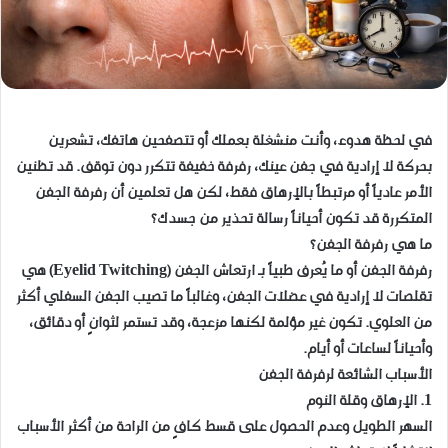
في لحظة هدوء، وأنت منشغلة بعملك أو تتصفحين هاتفك، تشعرين
بحركة لا إرادية في جفن عينك، رفرفة خفيفة تتكرر دون توقف. قد تظنين
الأمر عادياً أو مرتبطاً بالإرهاق فقط، لكن هل تعلمين أن رفرفة الجفن
المتكررة قد تكون أحياناً رسالة تحذير من جسدك؟
ما هي رفرفة الجفن؟
رفرفة الجفن أو ما يُعرف طبياً بـ ارتعاش الجفن (Eyelid Twitching) هي
تقلصات لا إرادية في عضلات الجفن، وغالباً ما تصيب الجفن السفلي أكثر
من العلوي. تكون غير مؤلمة لكنها مزعجة، وقد تستمر لثوانٍ أو دقائق،
وأحياناً لساعات أو أيام.
الأسباب الشائعة لرفرفة الجفن
1. الإرهاق وقلة النوم
السهر الطويل وعدم الحصول على قسط كافٍ من الراحة من أكثر الأسباب