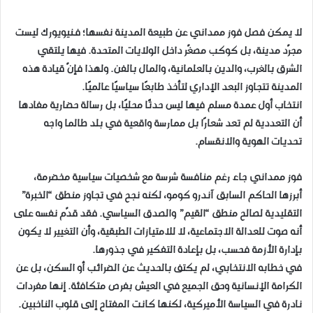
لا يمكن فصل فوز ممداني عن طبيعة المدينة نفسها؛ فـنيويورك ليست
مجرّد مدينة، بل كوكب مصغّر داخل الولايات المتحدة. فيها يلتقي
الشرق بالغرب، والدين بالعلمانية، والمال بالفن. ولهذا فإنّ قيادة هذه
المدينة تتجاوز البعد الإداري لتأخذ طابعًا سياسيًا عالميًا.
انتخاب أول عمدة مسلم فيها ليس حدثًا محليًا، بل رسالة حضارية مفادها
أن التعددية لم تعد شعارًا بل ممارسة واقعية في بلد طالما واجه
تحديات الهوية والانقسام.
فوز ممداني جاء رغم منافسة شرسة مع شخصيات سياسية مخضرمة،
أبرزها الحاكم السابق آندرو كومو، لكنه نجح في تجاوز منطق “الخبرة”
التقليدية لصالح منطق “القيم” والصدق السياسي. فقد قدّم نفسه على
أنه صوت للعدالة الاجتماعية، لا للامتيازات الطبقية، وأن التغيير لا يكون
بإدارة الأزمة فحسب، بل بإعادة التفكير في جذورها.
في خطابه الانتخابي، لم يكتف بالحديث عن الضرائب أو السكن، بل عن
الكرامة الإنسانية وحق الجميع في العيش بفرص متكافئة. إنها مفردات
نادرة في السياسة الأميركية، لكنها كانت المفتاح إلى قلوب الناخبين.