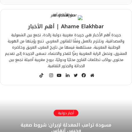
Ahame Elakhbar | أهم الأخبار
جريدة أهم الأخبار هي جريدة مغربية دولية رائدة، تجمع بين الشمولية
والمصداقية، وتلتزم بالعمل وفقًا للقانون المغربي. تنبع رؤيتها من الهوية
الوطنية المغربية، مستلهمة قيمها من تاريخ المغرب العريق وحاضره
المشرق، وتحمل الراية المغربية رمزًا للفخر والانتماء. تسعى الجريدة إلى تقديم
محتوى يواكب تطلعات القارئ محليًا ودوليًا، بروح مغربية أصيلة تجمع بين
الحداثة والجذور الثقافية.
T
i
م
ف
ت
ل
ي
ا
k
و
ي
و
ي
و
ن
T
ق
س
ي
ن
ت
س
o
ع
ب
ت
ك
ي
ت
k
ا
و
ر
د
و
ق
أخبار دولية
ل
ك
إ
ب
ر
مسودة ترامب المعدلة لإيران: شروط صعبة
و
ن
ا
وحبس أنفاس