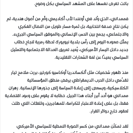
باتت تفرض نفسها على المشهد السياسي بكل وضوح.
فممداني، الذي وُلد في أوغندا لأب أكاديمي وأم من أصول هندية، لم
يكن نتاج صدفة انتخابية، بل ثمرة مسار طويل من النضال الفكري
والاجتماعي، يجمع بين الحس الإنساني والموقف السياسي الجريء.
يمثّل صعوده اليوم إلى رأس بلدية نيويورك لحظة رمزية لنجاح خطاب
جديد داخل اليسار الأميركي، يُعيد تعريف العدالة الاجتماعية والتمثيل
السياسي بعيدًا عن لغة الشعارات التقليدية.
منذ ظهور شخصيات مثل ألكساندريا أوكاسيو كورتيز، برزت ملامح تيار
تقدّمي داخل الحزب الديمقراطي يرفض منطق المؤسساتية
الكلاسيكية، ويسعى إلى إعادة السياسة إلى جذورها الإنسانية. زهران
ممداني هو أحد أبرز أبناء هذا الجيل. خطابه لا يقوم على وعود اقتصادية
فقط، بل على إعادة الاعتبار للكرامة، للمهاجرين، وللفئات التي ظلت
لعقود خارج دوائر القرار.
لقد تمكّن ممداني من كسر الصورة النمطية للسياسي الأميركي