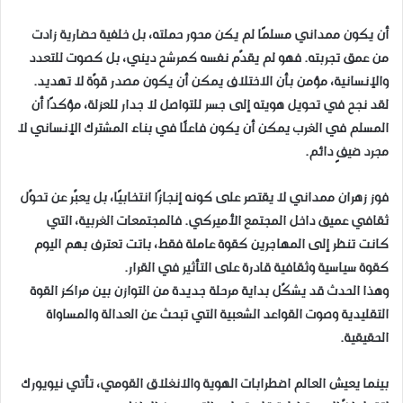
أن يكون ممداني مسلمًا لم يكن محور حملته، بل خلفية حضارية زادت
من عمق تجربته. فهو لم يقدّم نفسه كمرشح ديني، بل كصوت للتعدد
والإنسانية، مؤمن بأن الاختلاف يمكن أن يكون مصدر قوّة لا تهديد.
لقد نجح في تحويل هويته إلى جسر للتواصل لا جدار للعزلة، مؤكدًا أن
المسلم في الغرب يمكن أن يكون فاعلًا في بناء المشترك الإنساني لا
مجرد ضيفٍ دائم.
فوز زهران ممداني لا يقتصر على كونه إنجازًا انتخابيًا، بل يعبّر عن تحوّل
ثقافي عميق داخل المجتمع الأميركي. فالمجتمعات الغربية، التي
كانت تنظر إلى المهاجرين كقوة عاملة فقط، باتت تعترف بهم اليوم
كقوة سياسية وثقافية قادرة على التأثير في القرار.
وهذا الحدث قد يشكّل بداية مرحلة جديدة من التوازن بين مراكز القوة
التقليدية وصوت القواعد الشعبية التي تبحث عن العدالة والمساواة
الحقيقية.
بينما يعيش العالم اضطرابات الهوية والانغلاق القومي، تأتي نيويورك