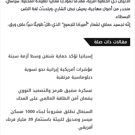
الأبيض ذي الخلفية الثرية، مقدّمًا نموذجًا مغايرًا للقيادة المحلية: سياسي
منحدر من أصول مهاجرة، يعيش نبض الشارع، ويتحدّث لغة الناس
البسطاء.
إنّه تجسيد عملي لشعار “أميركا للجميع” الذي ظلّ طويلًا حبرًا على ورق.
مقالات ذات صلة
إسبانيا تؤكد حماية شنغن وسط أزمة سبتة
مؤشرات أمريكية إيرانية نحو تسوية
دبلوماسية مرتقبة
عسكرة مضيق هرمز والتصعيد النووي
يضعان أمن الطاقة العالمي على المحك
السنغال تطلق مشروعاً لبناء 1000 مسكن
ميسر وصديق للبيئة باستثمار 39 مليار فرنك
أفريقي