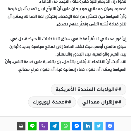
لتقول إنّ الديمقراطية قادرة على التجدد من الداخل.
فصعود زهران ممداني هو برهان على أنّ التنوّع ليس تهديدًا، بل فرصة.
وأنّ السياسة حين تتخلّى عن لغة الإقصاء وتتبنّى لغة العدالة، يمكن أن
تنتج قيادة تُشبه الناس وتعبّر عنهم بصدق.
إنّ فوز ممداني لا يُقرأ فقط في سياق الانتخابات الأميركية، بل في
سياق عالمي أوسع، حيث تشتد الحاجة إلى نماذج سياسية جديدة تُوازن
بين القيم والواقعية، بين الجذور والانفتاح.
لقد أثبت أنّ الانتماء لا يُقاس بالأصل، بل بالقدرة على خدمة الناس، وأنّ
السياسة يمكن أن تكون فعل إنسانية قبل أن تكون صراع مصالح.
#الولايات المتحدة الأمريكية
#زهران ممداني
#عمدة نيويورك