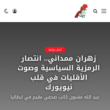
القائمة
بحث
تسجيل
ال
عن
الدخول
ال
أخبار دولية
زهران ممداني.. انتصار
الرمزية السياسية وصوت
الأقليات في قلب
نيويورك
عبد الله مشنون كاتب صحفي مقيم في ايطاليا