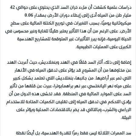
دراسات علمية كشفت أن ملء خزان السد الذي يحتوي على حوالي 42
مليار طن من المياه أدى إلى إبطاء دوران الأرض بمقدار 0.06
ميكروثانية يوميًا، بسبب التغيرات في توزيع الكتلة المائية على سطح
الأرض. على الرغم من أن هذا التأثير يعتبر ضئيلًا للغاية وغير محسوس في
الحياة اليومية، فإنه يبرز التأثيرات غير المتوقعة للمشاريع الهندسية
الكبرى على العمليات الطبيعية.
إضافة إلى ذلك، أثار السد قلقًا في الهند وبنغلاديش، حيث أعربت الهند
عن مخاوفها من أن المشروع قد يؤثر على تدفق المياه في الأنهار
التي تمر عبر أراضيها. من جانبها، بنغلاديش التي تعتمد بشكل كبير
على مياه نهر اليانغتسي عبر نهر براهمابوترا، عبرت عن قلقها من تأثير
السد على الموارد المائية في المنطقة. فقد تخشى هذه الدول من أن
يؤدي التحكم في تدفق المياه إلى تقليص الكميات المتاحة للاستخدام
الزراعي والشرب، وبالتالي قد يضر بالاقتصادات المحلية ويؤثر على
البيئة.
سد الممرات الثلاثة ليس فقط رمزًا للقدرة الهندسية، بل أيضًا نقطة