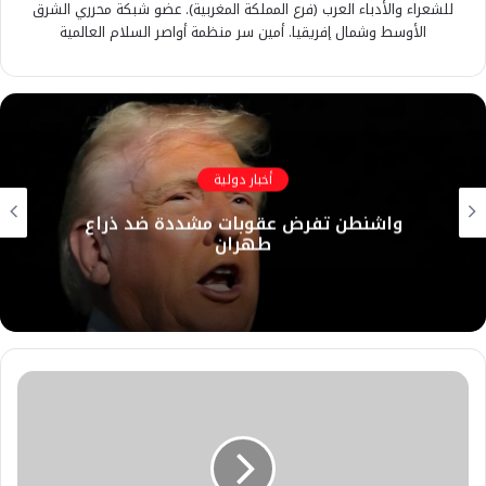
للشعراء والأدباء العرب (فرع المملكة المغربية). عضو شبكة محرري الشرق
الأوسط وشمال إفريقيا. أمين سر منظمة أواصر السلام العالمية
أخبار دولية
واشنطن تفرض عقوبات مشددة ضد ذراع
طهران