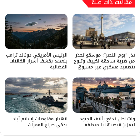
مقالات ذات صلة
نذر “يوم النصر”: موسكو تحذر
الرئيس الأمريكي دونالد ترامب
من ضربة ساحقة لكييف وتلوح
يتعهد بكشف أسرار الكائنات
بتصعيد عسكري غير مسبوق
الفضائية
​واشنطن تدفع بآلاف الجنود
انهيار مفاوضات إسلام آباد
لتعزيز قبضتها بالمنطقة
يذكي صراع الممرات