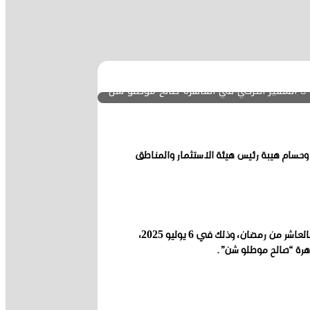
السفير التركي في القاهرة"صالح موطلو شن"
لمصر وحسام هيبة رئيس هيئة الاستثمار والمناطق
فقد احتفلت شركة KCG التركية، العاملة في قطاع المنسوجات في مصر منذ عام ٢٠٠٧، بوضع حجر الأساس لمصنعها الجديد في المنطقة الصناعية بالعاشر من رمضان، وذلك في 6 يوليو 2025،
اهرة “صالح موطلو شن”.