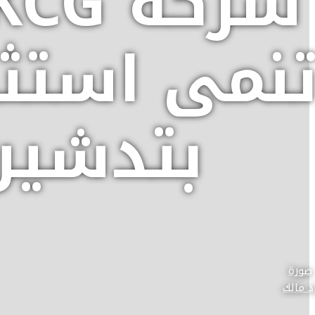
نمى استث
بتدشين