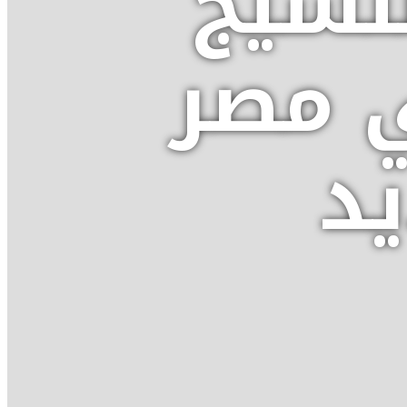
ة للنسيج
ي مصر
د