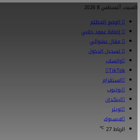
السبت, أغسطس 8 2026
الوضع المظلم
إضافة عمود جانبي
مقال عشوائي
تسجيل الدخول
واتساب
TikTok
انستقرام
يوتيوب
لينكدإن
تويتر
فيسبوك
℃
الرباط
27