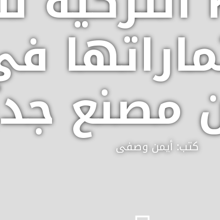
شركة KCG التركي
ماراتها ف
 مصنع جدي
كتب: أيمن وصفى