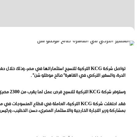
تواصل شركة KCG التركية للنسيج استثماراتها في مصر، وذ
الحرة، والسفير التركي في القاهرة”صالح موطلو شن”.
وستوفر شركة KCG التركية للنسيج فرص عمل لما يقرب من 2300 مصري من خلال استثمارها الجديد، الذي سيبدأ العمل في أكتوبر.
بمشاركة وزير التجارة الخارجية والاستثمار المصري، حسن الخطيب، ورئيس 
مقالات ذات صلة