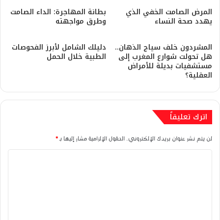
المرض الصامت الخفي الذي
بطانة المهاجرة: الداء الصامت
يهدد صحة النساء
وطرق مواجهته
​المشردون خلف سياج الذهان..
دليلك الشامل لأبرز الفحوصات
هل تحولت شوارع المغرب إلى
الطبية خلال الحمل
مستشفيات بديلة للأمراض
العقلية؟
اترك تعليقاً
لن يتم نشر عنوان بريدك الإلكتروني.
الحقول الإلزامية مشار إليها بـ
*
ا
ل
ت
ع
ل